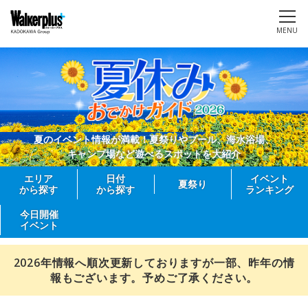
MENU
夏のイベント情報が満載！夏祭りやプール、海水浴場、
キャンプ場など遊べるスポットを大紹介
エリア
日付
イベント
夏祭り
から探す
から探す
ランキング
今日開催
イベント
2026年情報へ順次更新しておりますが一部、昨年の情
報もございます。予めご了承ください。