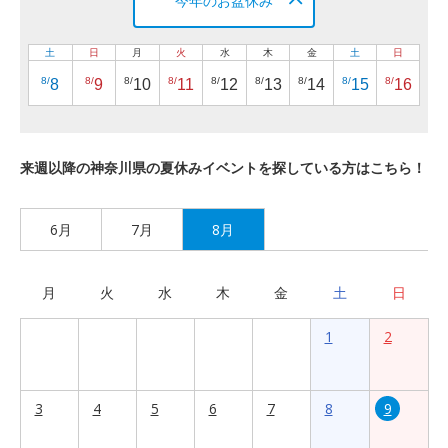
今年のお盆休み
土
日
月
火
水
木
金
土
日
8/
8/
8/
8/
8/
8/
8/
8/
8/
8
9
10
11
12
13
14
15
16
来週以降の神奈川県の夏休みイベントを探している方はこちら！
6月
7月
8月
月
火
水
木
金
土
日
1
2
3
4
5
6
7
8
9