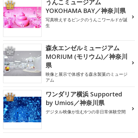
うんこミュージアム
1
YOKOHAMA BAY／神奈川県
写真映えするピンクのうんこワールドが誕
生
森永エンゼルミュージアム
2
MORIUM (モリウム)／神奈川
県
映像と展示で体感する森永製菓のミュージ
アム
ワンダリア横浜 Supported
3
by Umios／神奈川県
デジタル映像が生む6つの非日常体験空間