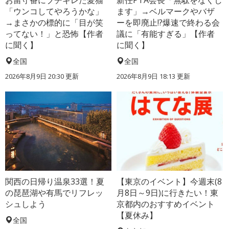
「ウンコしてやろうかな」
ます」→ベルマークやバザ
→まさかの標的に「目が笑
ーを即廃止!?爆速で終わる会
ってない！」と恐怖【作者
議に「有能すぎる」【作者
に聞く】
に聞く】
全国
全国
2026年8月9日 20:30
更新
2026年8月9日 18:13
更新
関西の日帰り温泉33選！夏
【東京のイベント】今週末(8
の琵琶湖や有馬でリフレッ
月8日～9日)に行きたい！東
シュしよう
京都内のおすすめイベント
【夏休み】
全国