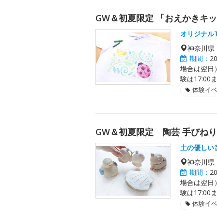
GW＆初夏限定 「おえかきキ
オリジナル
神奈川県
期間：
2
場合は翌日）、
験は17:0
体験イ
GW＆初夏限定 陶芸 手びね
土の優しい
神奈川県
期間：
2
場合は翌日）、
験は17:0
体験イ