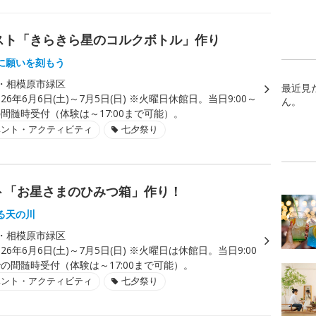
スト「きらきら星のコルクボトル」作り
に願いを刻もう
・相模原市緑区
最近見
026年6月6日(土)～7月5日(日) ※火曜日休館日。当日9:00～
ん。
での間髄時受付（体験は～17:00まで可能）。
ベント・アクティビティ
七夕祭り
ト「お星さまのひみつ箱」作り！
る天の川
・相模原市緑区
026年6月6日(土)～7月5日(日) ※火曜日は休館日。当日9:00
までの間髄時受付（体験は～17:00まで可能）。
ベント・アクティビティ
七夕祭り