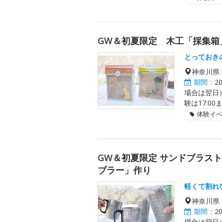
GW＆初夏限定 木工「採集箱
とっておき
神奈川県
期間：
2
場合は翌日）、
験は17:0
体験イ
GW＆初夏限定 サンドブラス
ブラー」作り
軽くて割れ
神奈川県
期間：
2
場合は翌日）、