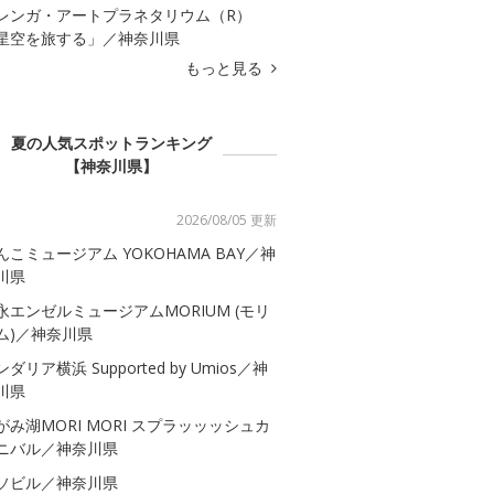
レンガ・アートプラネタリウム（R）
星空を旅する」／神奈川県
もっと見る
夏の人気スポットランキング
【神奈川県】
2026/08/05 更新
んこミュージアム YOKOHAMA BAY／神
川県
永エンゼルミュージアムMORIUM (モリ
ム)／神奈川県
ダリア横浜 Supported by Umios／神
川県
がみ湖MORI MORI スプラッッッシュカ
ニバル／神奈川県
ソビル／神奈川県