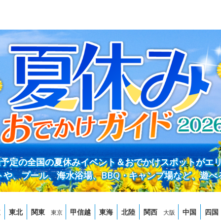
開催予定の全国の夏休みイベント＆おでかけスポットがエ
トや、プール、海水浴場、BBQ・キャンプ場など、遊べ
道
東北
関東
甲信越
東海
北陸
関西
中国
四国
東京
大阪