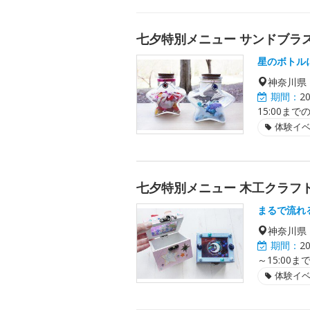
七夕特別メニュー サンドブラ
星のボトル
神奈川県
期間：
2
15:00ま
体験イ
七夕特別メニュー 木工クラフ
まるで流れ
神奈川県
期間：
2
～15:00
体験イ