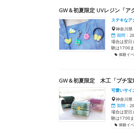
GW＆初夏限定 UVレジン「ア
ステキなア
神奈川県
期間：
2
場合は翌日）、
験は17:0
体験イ
GW＆初夏限定 木工「プチ宝
可愛いサイ
神奈川県
期間：
2
場合は翌日）、
験は17:0
体験イ