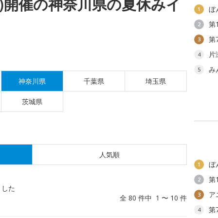
(月)開催の神奈川県の夏休みイ
ぼ
1
第
2
第
3
片
4
み
5
神奈川県
千葉県
埼玉県
茨城県
人気順
ぼ
1
第
2
ました
ア
3
全 80 件中 1 〜 10 件
第
4