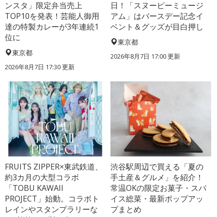
ンスタ」限定弁当売上
日！「スヌーピーミュージ
TOP10を発表！芸能人御用
アム」はバースデー記念イ
達の特製カレーが3年連続1
ベント＆グッズが目白押し
位に
東京都
東京都
2026年8月7日 17:00
更新
2026年8月7日 17:30
更新
FRUITS ZIPPER×東武鉄道、
渋谷駅周辺で買える「夏の
約3カ月の大型コラボ
手土産＆グルメ」を紹介！
「TOBU KAWAII
常温OKの限定お菓子・スパ
PROJECT」始動。コラボト
イス総菜・最新ポップアッ
レインやスタンプラリーな
プまとめ