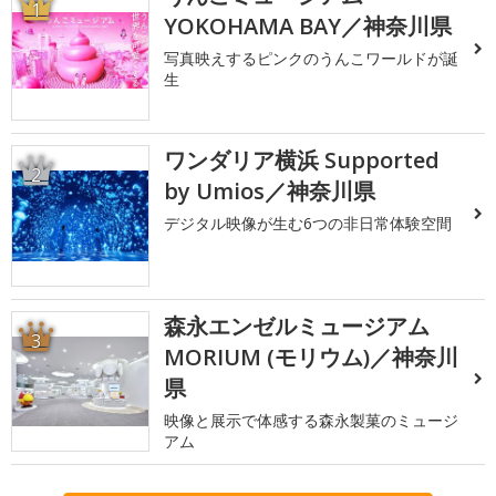
1
YOKOHAMA BAY／神奈川県
写真映えするピンクのうんこワールドが誕
生
ワンダリア横浜 Supported
2
by Umios／神奈川県
デジタル映像が生む6つの非日常体験空間
森永エンゼルミュージアム
3
MORIUM (モリウム)／神奈川
県
映像と展示で体感する森永製菓のミュージ
アム