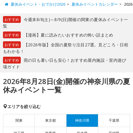
夏休みイベント・おでかけ2026
夏休みイベントカレンダー
20
今週末8/8(土)～8/9(日)開催の関東の夏休みイベント一
おすすめ
覧
【漫画】夏に読みたいおすすめの怖い話まとめ
おすすめ
【2026年版】全国の夏祭り注目27選。見どころ・日程
おすすめ
もわかる！
雨の日も暑い日も安心！おすすめ屋内施設・室内遊び
おすすめ
場ガイド
2026年8月28日(金)開催の神奈川県の夏
休みイベント一覧
エリアを絞り込む
関東
東京都
神奈川県
千葉県