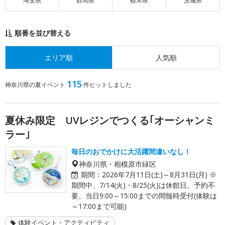
埼玉県
群馬県
栃木県
茨城県
順番を並び替える
エリア順
人気順
115
神奈川県の夏イベント
件ヒットしました
夏休み限定 UVレジンでつくる｢オーシャンミ
ラー｣
毎日のおでかけに大活躍間違いなし！
神奈川県・相模原市緑区
期間：
2026年7月11日(土)～8月31日(月) ※
期間中、7/14(火)・8/25(火)は休館日。予約不
要。当日9:00～15:00までの間髄時受付(体験は
～17:00まで可能)
体験イベント・アクティビティ