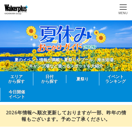
MENU
夏のイベント情報が満載！夏祭りやプール、海水浴場、
キャンプ場など遊べるスポットを大紹介
エリア
日付
イベント
夏祭り
から探す
から探す
ランキング
今日開催
イベント
2026年情報へ順次更新しておりますが一部、昨年の情
報もございます。予めご了承ください。