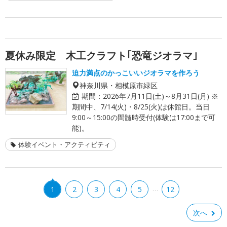
夏休み限定 木工クラフト｢恐竜ジオラマ｣
迫力満点のかっこいいジオラマを作ろう
神奈川県・相模原市緑区
期間：
2026年7月11日(土)～8月31日(月) ※
期間中、7/14(火)・8/25(火)は休館日。当日
9:00～15:00の間髄時受付(体験は17:00まで可
能)。
体験イベント・アクティビティ
…
1
2
3
4
5
12
次へ