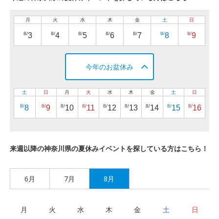
月
火
水
木
金
土
日
8/
8/
8/
8/
8/
8/
8/
3
4
5
6
7
8
9
今年のお盆休み
土
日
月
火
水
木
金
土
日
8/
8/
8/
8/
8/
8/
8/
8/
8/
8
9
10
11
12
13
14
15
16
来週以降の神奈川県の夏休みイベントを探している方はこちら！
6月
7月
8月
月
火
水
木
金
土
日