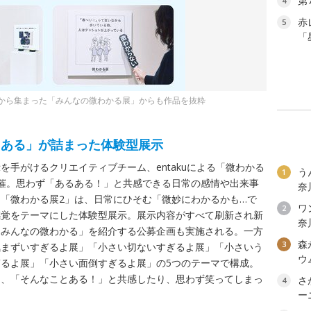
第
4
赤
5
「
から集まった「みんなの微わかる展」からも作品を抜粋
るある」が詰まった体験型展示
手がけるクリエイティブチーム、entakuによる「微わかる
う
1
催。思わず「あるある！」と共感できる日常の感情や出来事
奈
「微わかる展2」は、日常にひそむ「微妙にわかるかも…で
ワン
2
感覚をテーマにした体験型展示。展示内容がすべて刷新され新
奈
「みんなの微わかる」を紹介する公募企画も実施される。一方
森
3
気まずいすぎるよ展」「小さい切ないすぎるよ展」「小さいう
ウ
るよ展」「小さい面倒すぎるよ展」の5つのテーマで構成。
り、「そんなことある！」と共感したり、思わず笑ってしまっ
さ
4
ー