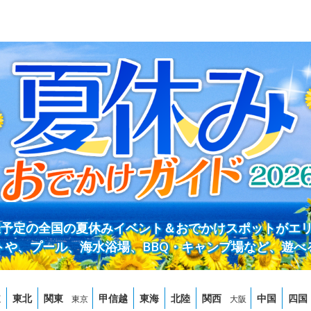
開催予定の全国の夏休みイベント＆おでかけスポットがエ
トや、プール、海水浴場、BBQ・キャンプ場など、遊べ
道
東北
関東
甲信越
東海
北陸
関西
中国
四国
東京
大阪