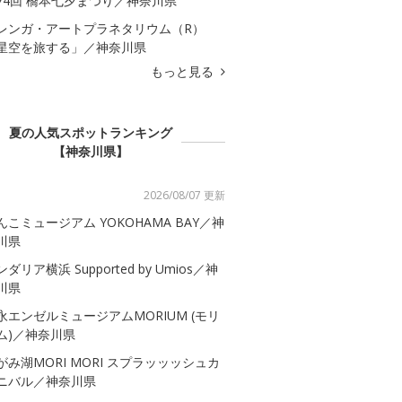
74回 橋本七夕まつり／神奈川県
レンガ・アートプラネタリウム（R）
星空を旅する」／神奈川県
もっと見る
夏の人気スポットランキング
【神奈川県】
2026/08/07 更新
んこミュージアム YOKOHAMA BAY／神
川県
ダリア横浜 Supported by Umios／神
川県
永エンゼルミュージアムMORIUM (モリ
ム)／神奈川県
がみ湖MORI MORI スプラッッッシュカ
ニバル／神奈川県