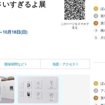
さいすぎるよ展
ぼ
1
第
2
第
3
このページをスマホで
見る
橋
4
～10月18日(日)
片
5
開催期間など
地図・アクセス
ぼ
1
ア
2
第
3