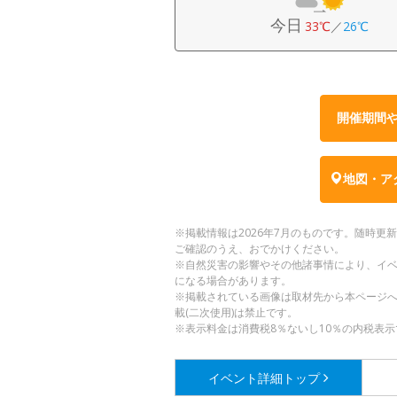
今日
33℃
／
26℃
開催期間
地図・ア
※掲載情報は2026年7月のものです。随時
ご確認のうえ、おでかけください。
※自然災害の影響やその他諸事情により、イ
になる場合があります。
※掲載されている画像は取材先から本ページ
載(二次使用)は禁止です。
※表示料金は消費税8％ないし10％の内税表示
イベント詳細
トップ