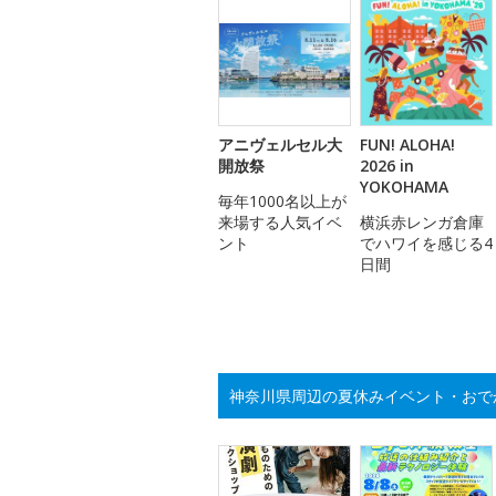
アニヴェルセル大
FUN! ALOHA!
開放祭
2026 in
YOKOHAMA
毎年1000名以上が
来場する人気イベ
横浜赤レンガ倉庫
ント
でハワイを感じる4
日間
神奈川県周辺の夏休みイベント・おで