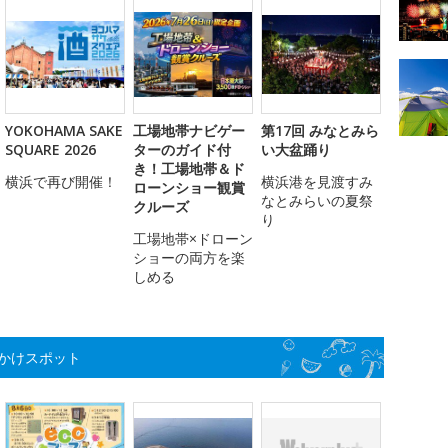
YOKOHAMA SAKE
工場地帯ナビゲー
第17回 みなとみら
SQUARE 2026
ターのガイド付
い大盆踊り
き！工場地帯＆ド
横浜で再び開催！
横浜港を見渡すみ
ローンショー観賞
なとみらいの夏祭
クルーズ
り
工場地帯×ドローン
ショーの両方を楽
しめる
かけスポット