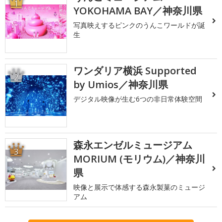
1
YOKOHAMA BAY／神奈川県
写真映えするピンクのうんこワールドが誕
生
ワンダリア横浜 Supported
2
by Umios／神奈川県
デジタル映像が生む6つの非日常体験空間
森永エンゼルミュージアム
3
MORIUM (モリウム)／神奈川
県
映像と展示で体感する森永製菓のミュージ
アム