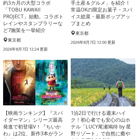
約3カ月の大型コラボ
手土産＆グルメ」を紹介！
「TOBU KAWAII
常温OKの限定お菓子・スパ
PROJECT」始動。コラボト
イス総菜・最新ポップアッ
レインやスタンプラリーな
プまとめ
ど7施策を一挙紹介
東京都
東京都
2026年8月7日 12:00
更新
2026年8月7日 12:24
更新
【映画ランキング】『スパ
1泊2日で行ける週末ハイ
イダーマン』シリーズ最高
ク！初心者でも安心の山ホ
発進で初登場V！『ちいか
テル「LUCY尾瀬鳩待 by 星
わ』は2位、新作3本がラン
野リゾート」で自然に癒や