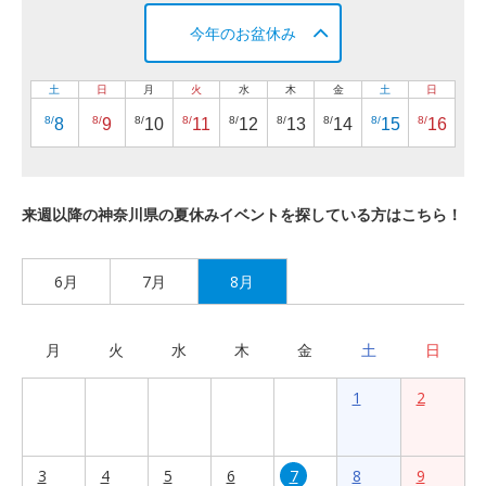
今年のお盆休み
土
日
月
火
水
木
金
土
日
8/
8/
8/
8/
8/
8/
8/
8/
8/
8
9
10
11
12
13
14
15
16
来週以降の神奈川県の夏休みイベントを探している方はこちら！
6月
7月
8月
月
火
水
木
金
土
日
1
2
3
4
5
6
7
8
9