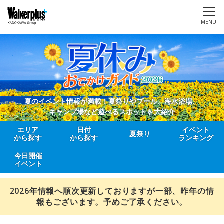
MENU
夏のイベント情報が満載！夏祭りやプール、海水浴場、
キャンプ場など遊べるスポットを大紹介
エリア
日付
イベント
夏祭り
から探す
から探す
ランキング
今日開催
イベント
2026年情報へ順次更新しておりますが一部、昨年の情
報もございます。予めご了承ください。