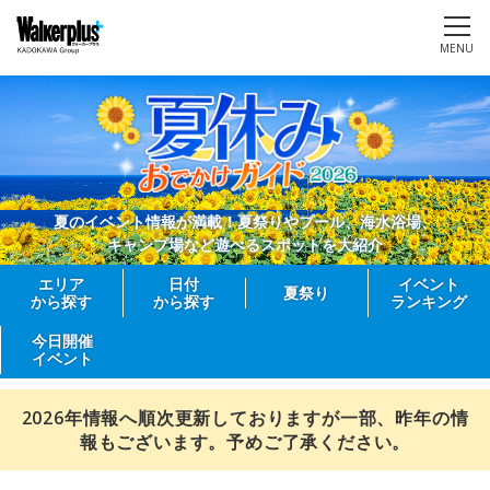
MENU
夏のイベント情報が満載！夏祭りやプール、海水浴場、
キャンプ場など遊べるスポットを大紹介
エリア
日付
イベント
夏祭り
から探す
から探す
ランキング
今日開催
イベント
2026年情報へ順次更新しておりますが一部、昨年の情
報もございます。予めご了承ください。