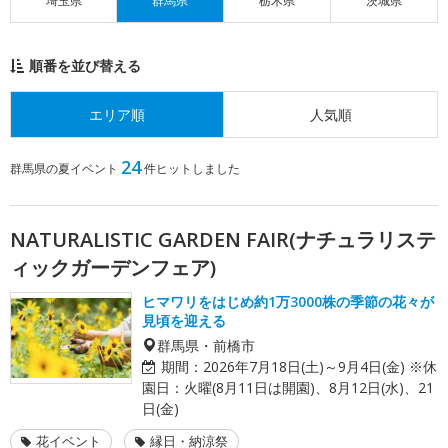
埼玉県
群馬県
栃木県
茨城県
順番を並び替える
エリア順
人気順
24
群馬県の夏イベント
件ヒットしました
NATURALISTIC GARDEN FAIR(ナチュラリステ
ィックガーデンフェア)
ヒマワリをはじめ約1万3000株の季節の花々が
見頃を迎える
群馬県・前橋市
期間：
2026年7月18日(土)～9月4日(金) ※休
園日：火曜(8月11日は開園)、8月12日(水)、21
日(金)
花イベント
縁日・納涼祭