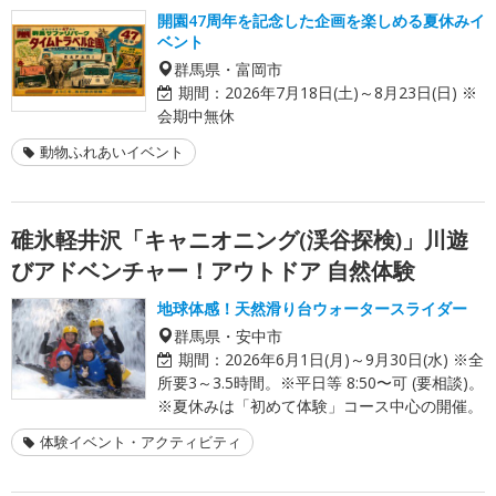
開園47周年を記念した企画を楽しめる夏休みイ
ベント
群馬県・富岡市
期間：
2026年7月18日(土)～8月23日(日) ※
会期中無休
動物ふれあいイベント
碓氷軽井沢「キャニオニング(渓谷探検)」川遊
びアドベンチャー！アウトドア 自然体験
地球体感！天然滑り台ウォータースライダー
群馬県・安中市
期間：
2026年6月1日(月)～9月30日(水) ※全
所要3～3.5時間。※平日等 8:50〜可 (要相談)。
※夏休みは「初めて体験」コース中心の開催。
体験イベント・アクティビティ