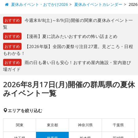
夏休みイベント・おでかけ2026
夏休みイベントカレンダー
20
今週末8/8(土)～8/9(日)開催の関東の夏休みイベント一
おすすめ
覧
【漫画】夏に読みたいおすすめの怖い話まとめ
おすすめ
【2026年版】全国の夏祭り注目27選。見どころ・日程
おすすめ
もわかる！
雨の日も暑い日も安心！おすすめ屋内施設・室内遊び
おすすめ
場ガイド
2026年8月17日(月)開催の群馬県の夏休
みイベント一覧
エリアを絞り込む
関東
東京都
神奈川県
千葉県