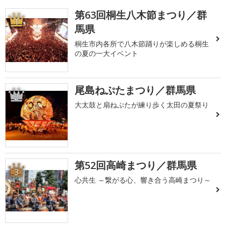
第63回桐生八木節まつり／群
1
馬県
桐生市内各所で八木節踊りが楽しめる桐生
の夏の一大イベント
尾島ねぷたまつり／群馬県
2
大太鼓と扇ねぷたが練り歩く太田の夏祭り
第52回高崎まつり／群馬県
3
心共生 ～繋がる心、響き合う高崎まつり～