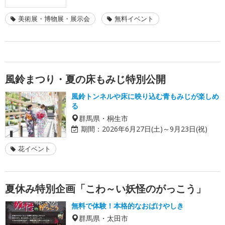
美術展・博物展・展示会
無料イベント
風鈴まつり・夏の床もみじ特別公開
風鈴トンネルや床に映り込む青もみじが楽しめ
る
群馬県・桐生市
期間：
2026年6月27日(土)～9月23日(祝)
花イベント
夏休み特別企画「こわ～い妖怪のがっこう」
無料で体験！本格的なおばけやしき
群馬県・太田市