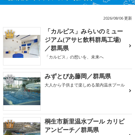
2026/08/06 更新
「カルピス」みらいのミュー
1
ジアム(アサヒ飲料群馬工場)
／群馬県
「カルピス」の想いを、未来へ
みずとぴあ藤岡／群馬県
2
大人から子供まで楽しめる屋内温水プール
桐生市新里温水プール カリビ
3
アンビーチ／群馬県