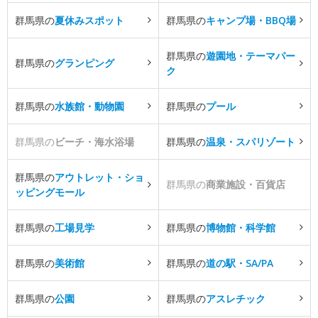
群馬県の
夏休みスポット
群馬県の
キャンプ場・BBQ場
群馬県の
遊園地・テーマパー
群馬県の
グランピング
ク
群馬県の
水族館・動物園
群馬県の
プール
群馬県の
ビーチ・海水浴場
群馬県の
温泉・スパリゾート
群馬県の
アウトレット・ショ
群馬県の
商業施設・百貨店
ッピングモール
群馬県の
工場見学
群馬県の
博物館・科学館
群馬県の
美術館
群馬県の
道の駅・SA/PA
群馬県の
公園
群馬県の
アスレチック