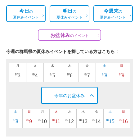
今日
明日
今週末
の
の
の
夏休みイベント
夏休みイベント
夏休みイベント
お盆休み
の
イベント
今週の群馬県の夏休みイベントを探している方はこちら！
月
火
水
木
金
土
日
8/
8/
8/
8/
8/
8/
8/
3
4
5
6
7
8
9
今年のお盆休み
土
日
月
火
水
木
金
土
日
8/
8/
8/
8/
8/
8/
8/
8/
8/
8
9
10
11
12
13
14
15
16