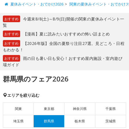
夏休みイベント・おでかけ2026
関東の夏休みイベント・おでかけ
今週末8/8(土)～8/9(日)開催の関東の夏休みイベント一
おすすめ
覧
【漫画】夏に読みたいおすすめの怖い話まとめ
おすすめ
【2026年版】全国の夏祭り注目27選。見どころ・日程
おすすめ
もわかる！
雨の日も暑い日も安心！おすすめ屋内施設・室内遊び
おすすめ
場ガイド
群馬県のフェア2026
エリアを絞り込む
関東
東京都
神奈川県
千葉県
埼玉県
群馬県
栃木県
茨城県