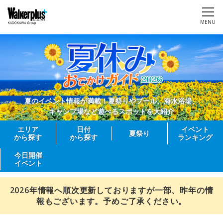
MENU
夏のイベント情報が満載！夏祭りやプール、海水浴場、
キャンプ場など遊べるスポットを大紹介
エリア
日付
イベント
夏祭り
から探す
から探す
ランキング
今日開催
イベント
2026年情報へ順次更新しておりますが一部、昨年の情
報もございます。予めご了承ください。