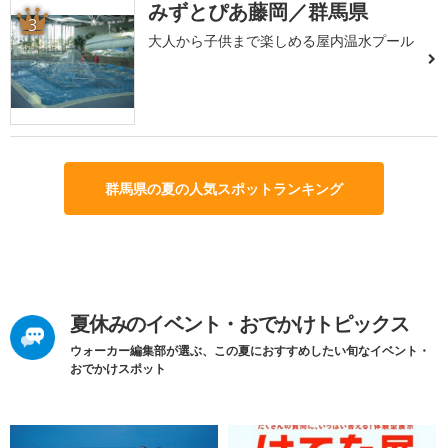
みずとぴあ藤岡／群馬県
3
大人から子供まで楽しめる屋内温水プール
群馬県の夏の人気スポットランキング
夏休みのイベント・おでかけトピックス
ウォーカー編集部が選ぶ、この夏におすすめしたい旬なイベント・
おでかけスポット