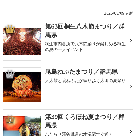
2026/08/09 更新
第63回桐生八木節まつり／群
1
馬県
桐生市内各所で八木節踊りが楽しめる桐生
の夏の一大イベント
尾島ねぷたまつり／群馬県
2
大太鼓と扇ねぷたが練り歩く太田の夏祭り
第39回くろほね夏まつり／群
3
馬県
わたらせ渓谷鐵道の水沼駅すぐ近く！