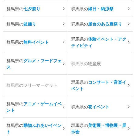
群馬県の
七夕祭り
群馬県の
縁日・納涼祭
群馬県の
盆踊り
群馬県の
屋台のある夏祭り
群馬県の
体験イベント・アク
群馬県の
無料イベント
ティビティ
群馬県の
グルメ・フードフェ
群馬県の
物産展
ス
群馬県の
コンサート・音楽イ
群馬県の
フリーマーケット
ベント
群馬県の
アニメ・ゲームイベ
群馬県の
花イベント
ント
群馬県の
動物ふれあいイベン
群馬県の
美術展・博物展・展
ト
示会