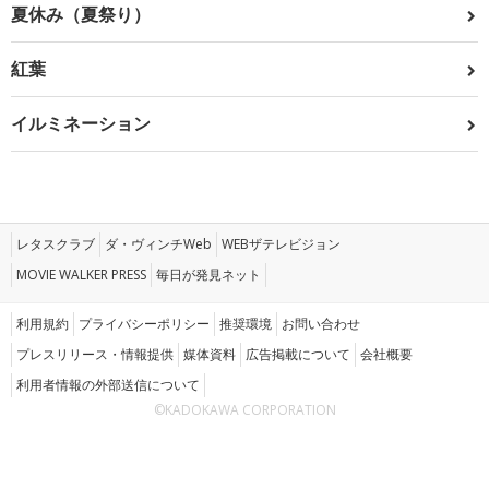
夏休み（夏祭り）
紅葉
イルミネーション
レタスクラブ
ダ・ヴィンチWeb
WEBザテレビジョン
MOVIE WALKER PRESS
毎日が発見ネット
利用規約
プライバシーポリシー
推奨環境
お問い合わせ
プレスリリース・情報提供
媒体資料
広告掲載について
会社概要
利用者情報の外部送信について
©KADOKAWA CORPORATION