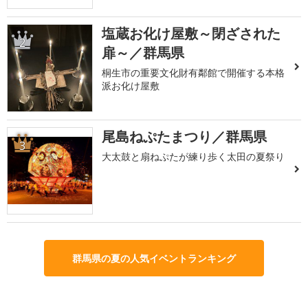
塩蔵お化け屋敷～閉ざされた
2
扉～／群馬県
桐生市の重要文化財有鄰館で開催する本格
派お化け屋敷
尾島ねぷたまつり／群馬県
3
大太鼓と扇ねぷたが練り歩く太田の夏祭り
群馬県の夏の人気イベントランキング