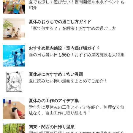
夏でも涼しく遊びたい！夜間開催や水系イベントも
紹介
夏休みおうちでの過ごし方ガイド
「家で何する？」を解決！おすすめの過ごし方
おすすめ屋内施設・室内遊び場ガイド
雨の日も暑い日も安心！おすすめ屋内施設を大特集
夏休みにおすすめ！怖い漫画
夏に読みたい怖い漫画をまとめてご紹介！
夏休みの工作のアイデア集
学年別に夏休みの工作アイデアを紹介。無理なく無
駄なく、自由工作に取り組もう！
関東・関西の日帰り温泉