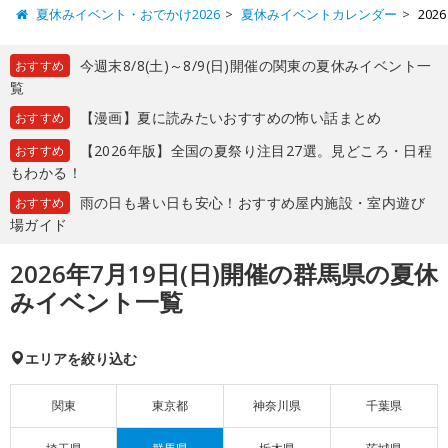
夏休みイベント・おでかけ2026
夏休みイベントカレンダー
20
今週末8/8(土)～8/9(日)開催の関東の夏休みイベント一
おすすめ
覧
【漫画】夏に読みたいおすすめの怖い話まとめ
おすすめ
【2026年版】全国の夏祭り注目27選。見どころ・日程
おすすめ
もわかる！
雨の日も暑い日も安心！おすすめ屋内施設・室内遊び
おすすめ
場ガイド
2026年7月19日(日)開催の群馬県の夏休
みイベント一覧
エリアを絞り込む
関東
東京都
神奈川県
千葉県