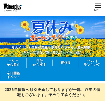
MENU
夏のイベント情報が満載！夏祭りやプール、海水浴場、
キャンプ場など遊べるスポットを大紹介
エリア
日付
イベント
夏祭り
から探す
から探す
ランキング
今日開催
イベント
2026年情報へ順次更新しておりますが一部、昨年の情
報もございます。予めご了承ください。