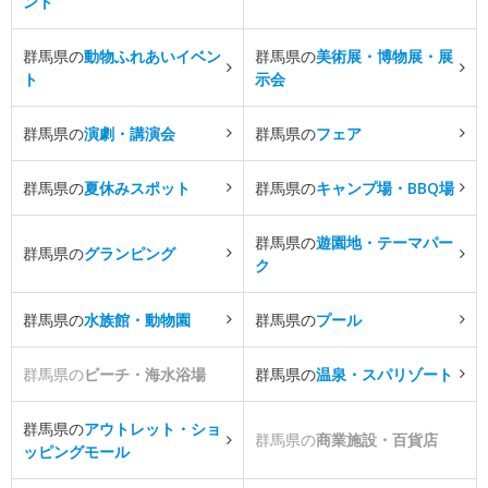
ント
群馬県の
動物ふれあいイベン
群馬県の
美術展・博物展・展
ト
示会
群馬県の
演劇・講演会
群馬県の
フェア
群馬県の
夏休みスポット
群馬県の
キャンプ場・BBQ場
群馬県の
遊園地・テーマパー
群馬県の
グランピング
ク
群馬県の
水族館・動物園
群馬県の
プール
群馬県の
ビーチ・海水浴場
群馬県の
温泉・スパリゾート
群馬県の
アウトレット・ショ
群馬県の
商業施設・百貨店
ッピングモール