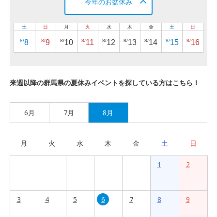
今年のお盆休み
土
日
月
火
水
木
金
土
日
8/
8/
8/
8/
8/
8/
8/
8/
8/
8
9
10
11
12
13
14
15
16
来週以降の群馬県の夏休みイベントを探している方はこちら！
6月
7月
8月
月
火
水
木
金
土
日
1
2
3
4
5
6
7
8
9