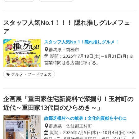
スタッフ人気No.1！！！ 隠れ推しグルメフェ
ア
スタッフ人気No.1！隠れ推しグルメ！
群馬県・前橋市
期間：
2026年7月18日(土)～8月31日(月) ※
営業時間は各店舗に準ずる。
グルメ・フードフェス
企画展「重田家住宅新資料で深掘り！玉村町の
近代～重田家13代目のひらめき～」
故郷芝根村への献身！文化的貢献を中心に
群馬県・佐波郡玉村町
期間：
2026年7月9日(木)～10月4日(日) ※休
館日：7・8月は毎週月曜日・祝日（8/11）、9