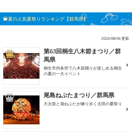
夏の人気夏祭りランキング【群馬県】
2026/08/06 更新
第63回桐生八木節まつり／群
1
馬県
桐生市内各所で八木節踊りが楽しめる桐生
の夏の一大イベント
尾島ねぷたまつり／群馬県
2
大太鼓と扇ねぷたが練り歩く太田の夏祭り