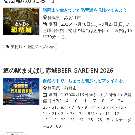
隣同士で生きていた恐竜達を見比べてみよう
群馬県・みどり市
期間：
2026年7月18日(土)～9月27日(日) ※
月曜日休館（祝日の場合は翌平日）。入館は16
時30分まで。
美術展・博物展・展示会
道の駅まえばし赤城BEER GARDEN 2026
自然の中で、ちょっと贅沢なビアタイムを。
群馬県・前橋市
期間：
2026年7月3日(金)～9月26日(土) ※開
催日は7/3・4・10・11・17・18・19・24・
25・31、8/1・7・8・9・11・13・14・15・
16・21・22・28・29、9/4・5・11・12・
18・19・20・21・22・25・26。ラストオーダ
ー20：00。