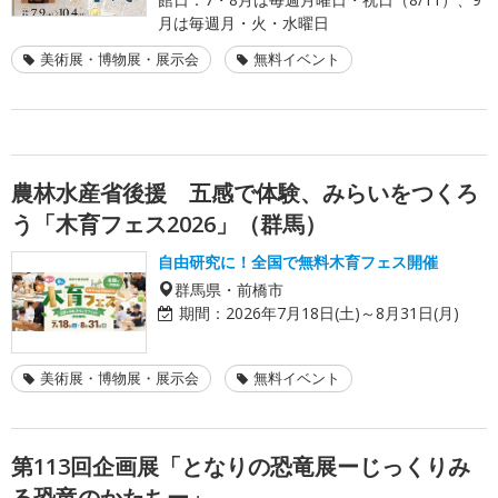
月は毎週月・火・水曜日
美術展・博物展・展示会
無料イベント
農林水産省後援 五感で体験、みらいをつくろ
う「木育フェス2026」（群馬）
自由研究に！全国で無料木育フェス開催
群馬県・前橋市
期間：
2026年7月18日(土)～8月31日(月)
美術展・博物展・展示会
無料イベント
第113回企画展「となりの恐竜展ーじっくりみ
る恐竜のかたちー」