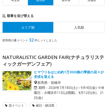
埼玉県
群馬県
栃木県
茨城県
順番を並び替える
エリア順
人気順
32
群馬県の夏イベント
件ヒットしました
NATURALISTIC GARDEN FAIR(ナチュラリステ
ィックガーデンフェア)
ヒマワリをはじめ約1万3000株の季節の花々が
見頃を迎える
群馬県・前橋市
期間：
2026年7月18日(土)～9月4日(金) ※休
園日：火曜(8月11日は開園)、8月12日(水)、21
日(金)
花イベント
縁日・納涼祭