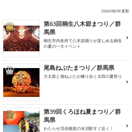
2026/08/09 更新
第63回桐生八木節まつり／群
1
馬県
桐生市内各所で八木節踊りが楽しめる桐生
の夏の一大イベント
尾島ねぷたまつり／群馬県
2
大太鼓と扇ねぷたが練り歩く太田の夏祭り
第39回くろほね夏まつり／群
3
馬県
わたらせ渓谷鐵道の水沼駅すぐ近く！