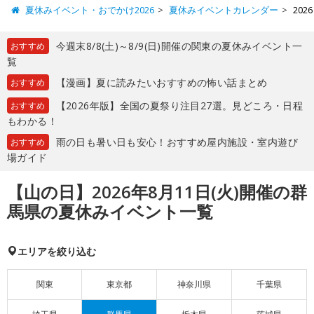
夏休みイベント・おでかけ2026
夏休みイベントカレンダー
20
今週末8/8(土)～8/9(日)開催の関東の夏休みイベント一
おすすめ
覧
【漫画】夏に読みたいおすすめの怖い話まとめ
おすすめ
【2026年版】全国の夏祭り注目27選。見どころ・日程
おすすめ
もわかる！
雨の日も暑い日も安心！おすすめ屋内施設・室内遊び
おすすめ
場ガイド
【山の日】2026年8月11日(火)開催の群
馬県の夏休みイベント一覧
エリアを絞り込む
関東
東京都
神奈川県
千葉県