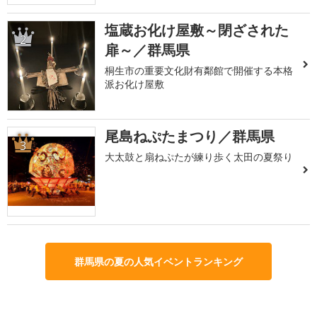
塩蔵お化け屋敷～閉ざされた
2
扉～／群馬県
桐生市の重要文化財有鄰館で開催する本格
派お化け屋敷
尾島ねぷたまつり／群馬県
3
大太鼓と扇ねぷたが練り歩く太田の夏祭り
群馬県の夏の人気イベントランキング