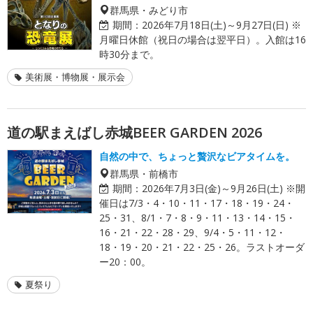
群馬県・みどり市
期間：
2026年7月18日(土)～9月27日(日) ※
月曜日休館（祝日の場合は翌平日）。入館は16
時30分まで。
美術展・博物展・展示会
道の駅まえばし赤城BEER GARDEN 2026
自然の中で、ちょっと贅沢なビアタイムを。
群馬県・前橋市
期間：
2026年7月3日(金)～9月26日(土) ※開
催日は7/3・4・10・11・17・18・19・24・
25・31、8/1・7・8・9・11・13・14・15・
16・21・22・28・29、9/4・5・11・12・
18・19・20・21・22・25・26。ラストオーダ
ー20：00。
夏祭り