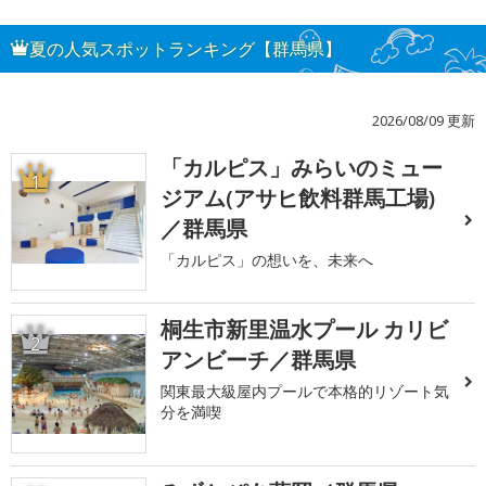
夏の人気スポットランキング【群馬県】
2026/08/09 更新
「カルピス」みらいのミュー
1
ジアム(アサヒ飲料群馬工場)
／群馬県
「カルピス」の想いを、未来へ
桐生市新里温水プール カリビ
2
アンビーチ／群馬県
関東最大級屋内プールで本格的リゾート気
分を満喫