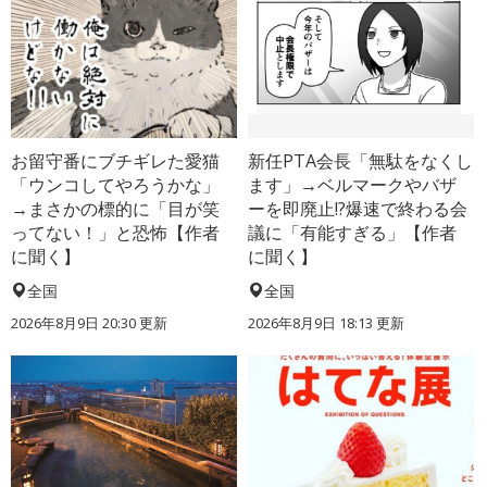
お留守番にブチギレた愛猫
新任PTA会長「無駄をなくし
「ウンコしてやろうかな」
ます」→ベルマークやバザ
→まさかの標的に「目が笑
ーを即廃止!?爆速で終わる会
ってない！」と恐怖【作者
議に「有能すぎる」【作者
に聞く】
に聞く】
全国
全国
2026年8月9日 20:30
更新
2026年8月9日 18:13
更新