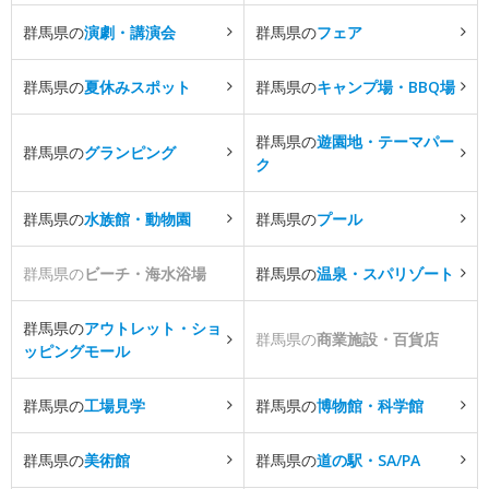
群馬県の
演劇・講演会
群馬県の
フェア
群馬県の
夏休みスポット
群馬県の
キャンプ場・BBQ場
群馬県の
遊園地・テーマパー
群馬県の
グランピング
ク
群馬県の
水族館・動物園
群馬県の
プール
群馬県の
ビーチ・海水浴場
群馬県の
温泉・スパリゾート
群馬県の
アウトレット・ショ
群馬県の
商業施設・百貨店
ッピングモール
群馬県の
工場見学
群馬県の
博物館・科学館
群馬県の
美術館
群馬県の
道の駅・SA/PA