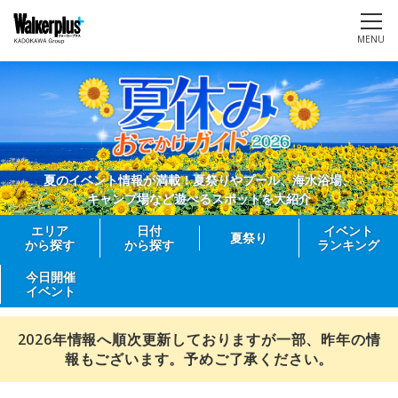
MENU
夏のイベント情報が満載！夏祭りやプール、海水浴場、
キャンプ場など遊べるスポットを大紹介
エリア
日付
イベント
夏祭り
から探す
から探す
ランキング
今日開催
イベント
2026年情報へ順次更新しておりますが一部、昨年の情
報もございます。予めご了承ください。