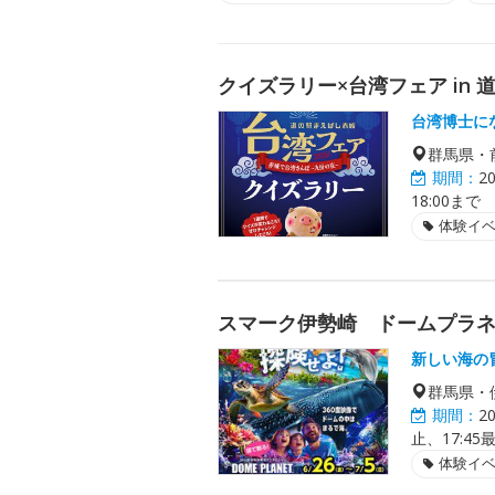
クイズラリー×台湾フェア in
台湾博士に
群馬県・
期間：
2
18:00まで
体験イ
スマーク伊勢崎 ドームプラ
新しい海の
群馬県・
期間：
2
止、17:4
体験イ