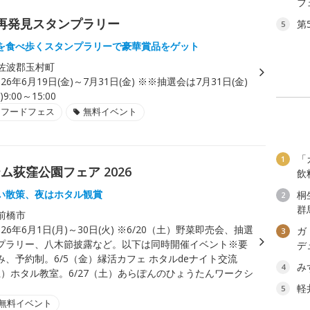
フ
再発見スタンプラリー
第
5
を食べ歩くスタンプラリーで豪華賞品をゲット
佐波郡玉村町
026年6月19日(金)～7月31日(金) ※※抽選会は7月31日(金)
9:00～15:00
・フードフェス
無料イベント
「
1
荻窪公園フェア 2026
飲
い散策、夜はホタル観賞
桐
2
群
前橋市
026年6月1日(月)～30日(火) ※6/20（土）野菜即売会、抽選
ガ
3
プラリー、八木節披露など。以下は同時開催イベント※要
デ
み、予約制。6/5（金）縁活カフェ ホタルdeナイト交流
み
4
土）ホタル教室。6/27（土）あらぽんのひょうたんワークシ
軽
5
無料イベント