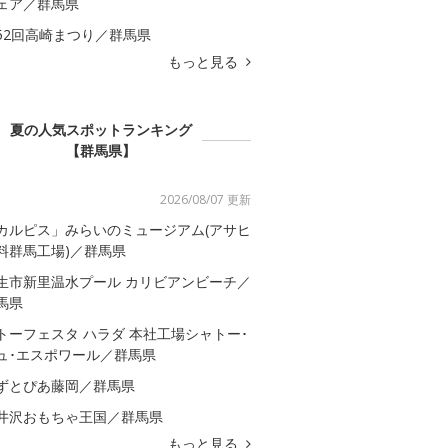
ェア／群馬県
52回高崎まつり／群馬県
もっと見る
夏の人気スポットランキング
【群馬県】
2026/08/07 更新
カルピス」みらいのミュージアム(アサヒ
料群馬工場)／群馬県
生市新里温水プール カリビアンビーチ／
馬県
トーフェスタ ハラダ 本社工場シャトー･
ュ･エスポワール／群馬県
ずとぴあ藤岡／群馬県
井沢おもちゃ王国／群馬県
もっと見る