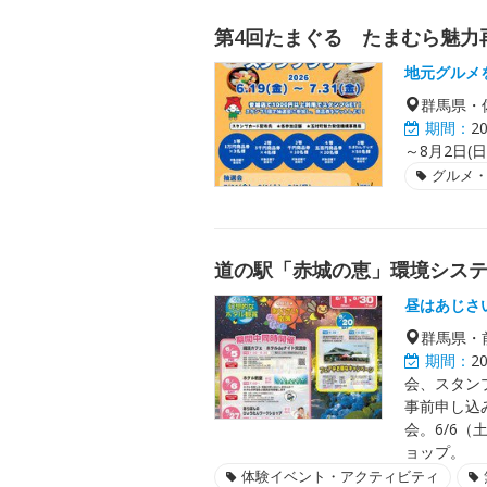
第4回たまぐる たまむら魅力
地元グルメ
群馬県・
期間：
2
～8月2日(日)
グルメ
道の駅「赤城の恵」環境システム
昼はあじさ
群馬県・
期間：
2
会、スタン
事前申し込
会。6/6（
ョップ。
体験イベント・アクティビティ