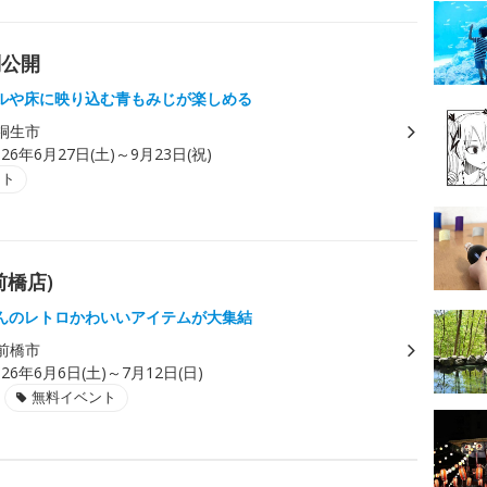
別公開
ルや床に映り込む青もみじが楽しめる
桐生市
026年6月27日(土)～9月23日(祝)
ント
橋店)
んのレトロかわいいアイテムが大集結
前橋市
026年6月6日(土)～7月12日(日)
無料イベント