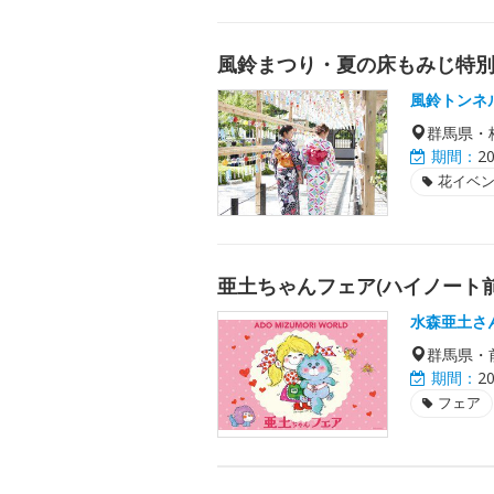
風鈴まつり・夏の床もみじ特
風鈴トンネ
群馬県・
期間：
2
花イベ
亜土ちゃんフェア(ハイノート前
水森亜土さ
群馬県・
期間：
2
フェア