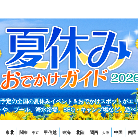
開催予定の全国の夏休みイベント＆おでかけスポットがエ
トや、プール、海水浴場、BBQ・キャンプ場など、遊べ
道
東北
関東
甲信越
東海
北陸
関西
中国
四国
東京
大阪