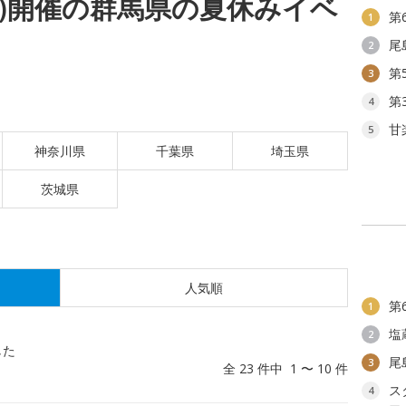
(火)開催の群馬県の夏休みイベ
第
1
尾
2
第
3
第
4
甘
5
神奈川県
千葉県
埼玉県
茨城県
人気順
第
1
塩
2
した
尾
3
全 23 件中 1 〜 10 件
ス
4