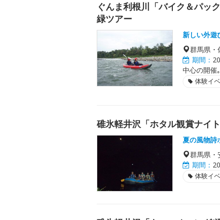
ぐんま利根川「バイク＆パッ
緑ツアー
新しい外遊
群馬県・
期間：
2
中心の開催
体験イ
碓氷軽井沢「ホタル観賞ナイ
夏の風物詩
群馬県・
期間：
2
体験イ