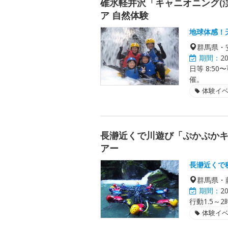
碓氷軽井沢「キャニオニング(
ア 自然体験
地球体感！
群馬県・
期間：
2
日等 8:5
催。
体験イ
長瀞近くで川遊び「ぷかぷかキ
アー
長瀞近くで
群馬県・
期間：
2
行動1.5
体験イ