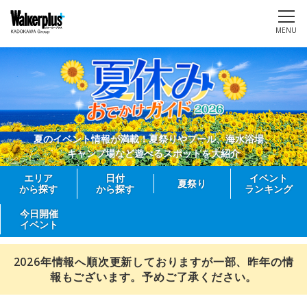
MENU
夏のイベント情報が満載！夏祭りやプール、海水浴場、
キャンプ場など遊べるスポットを大紹介
エリア
日付
イベント
夏祭り
から探す
から探す
ランキング
今日開催
イベント
2026年情報へ順次更新しておりますが一部、昨年の情
報もございます。予めご了承ください。