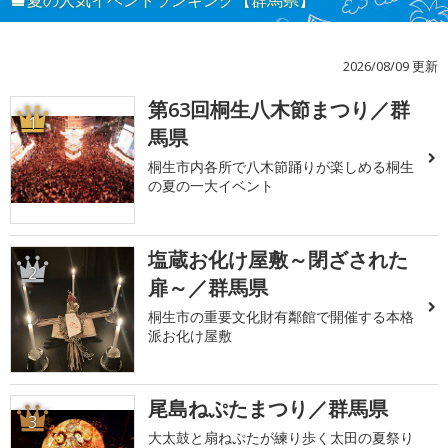
夏の人気イベントランキング【群馬県】
2026/08/09 更新
第63回桐生八木節まつり／群
1
馬県
桐生市内各所で八木節踊りが楽しめる桐生
の夏の一大イベント
塩蔵お化け屋敷～閉ざされた
2
扉～／群馬県
桐生市の重要文化財有鄰館で開催する本格
派お化け屋敷
尾島ねぷたまつり／群馬県
3
大太鼓と扇ねぷたが練り歩く太田の夏祭り