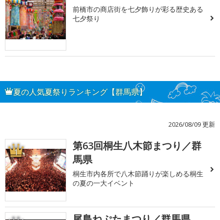
前橋市の商店街を七夕飾りが彩る歴史ある
七夕祭り
夏の人気夏祭りランキング【群馬県】
2026/08/09 更新
第63回桐生八木節まつり／群
1
馬県
桐生市内各所で八木節踊りが楽しめる桐生
の夏の一大イベント
尾島ねぷたまつり／群馬県