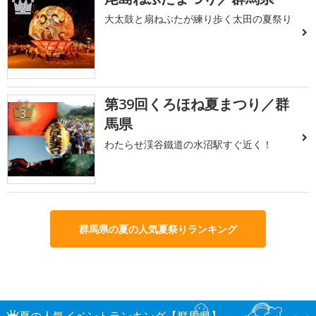
2
大太鼓と扇ねぷたが練り歩く太田の夏祭り
第39回くろほね夏まつり／群
3
馬県
わたらせ渓谷鐵道の水沼駅すぐ近く！
群馬県の夏の人気夏祭りランキング