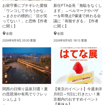
お留守番にブチギレた愛猫
新任PTA会長「無駄をなくし
「ウンコしてやろうかな」
ます」→ベルマークやバザ
→まさかの標的に「目が笑
ーを即廃止!?爆速で終わる会
ってない！」と恐怖【作者
議に「有能すぎる」【作者
に聞く】
に聞く】
全国
全国
2026年8月9日 20:30
更新
2026年8月9日 18:13
更新
関西の日帰り温泉33選！夏
【東京のイベント】今週末(8
の琵琶湖や有馬でリフレッ
月8日～9日)に行きたい！東
シュしよう
京都内のおすすめイベント
【夏休み】