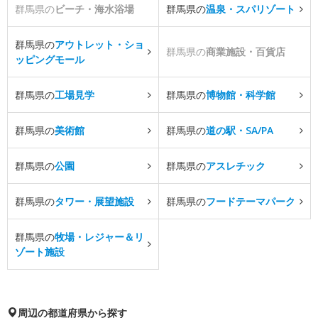
群馬県の
ビーチ・海水浴場
群馬県の
温泉・スパリゾート
群馬県の
アウトレット・ショ
群馬県の
商業施設・百貨店
ッピングモール
群馬県の
工場見学
群馬県の
博物館・科学館
群馬県の
美術館
群馬県の
道の駅・SA/PA
群馬県の
公園
群馬県の
アスレチック
群馬県の
タワー・展望施設
群馬県の
フードテーマパーク
群馬県の
牧場・レジャー＆リ
ゾート施設
周辺の都道府県から探す