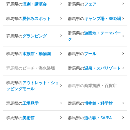
群馬県の
演劇・講演会
群馬県の
フェア
群馬県の
夏休みスポット
群馬県の
キャンプ場・BBQ場
群馬県の
遊園地・テーマパー
群馬県の
グランピング
ク
群馬県の
水族館・動物園
群馬県の
プール
群馬県の
ビーチ・海水浴場
群馬県の
温泉・スパリゾート
群馬県の
アウトレット・ショ
群馬県の
商業施設・百貨店
ッピングモール
群馬県の
工場見学
群馬県の
博物館・科学館
群馬県の
美術館
群馬県の
道の駅・SA/PA