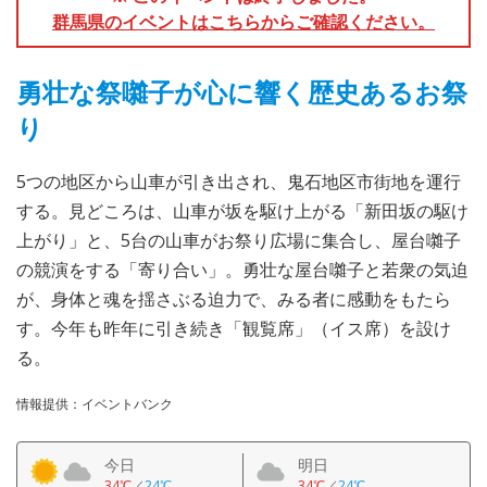
群馬県のイベントはこちらからご確認ください。
勇壮な祭囃子が心に響く歴史あるお祭
り
5つの地区から山車が引き出され、鬼石地区市街地を運行
する。見どころは、山車が坂を駆け上がる「新田坂の駆け
上がり」と、5台の山車がお祭り広場に集合し、屋台囃子
の競演をする「寄り合い」。勇壮な屋台囃子と若衆の気迫
が、身体と魂を揺さぶる迫力で、みる者に感動をもたら
す。今年も昨年に引き続き「観覧席」（イス席）を設け
る。
情報提供：イベントバンク
今日
明日
34℃
／
24℃
34℃
／
24℃