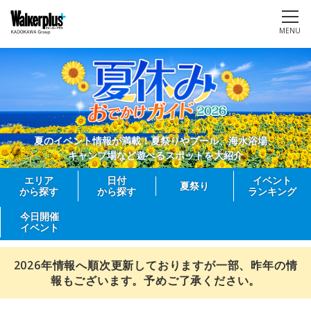
MENU
夏のイベント情報が満載！夏祭りやプール、海水浴場、
キャンプ場など遊べるスポットを大紹介
エリア
日付
イベント
夏祭り
から探す
から探す
ランキング
今日開催
イベント
2026年情報へ順次更新しておりますが一部、昨年の情
報もございます。予めご了承ください。