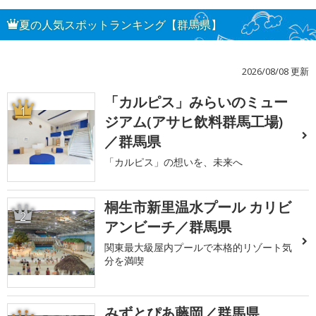
夏の人気スポットランキング【群馬県】
2026/08/08 更新
「カルピス」みらいのミュー
1
ジアム(アサヒ飲料群馬工場)
／群馬県
「カルピス」の想いを、未来へ
桐生市新里温水プール カリビ
2
アンビーチ／群馬県
関東最大級屋内プールで本格的リゾート気
分を満喫
みずとぴあ藤岡／群馬県