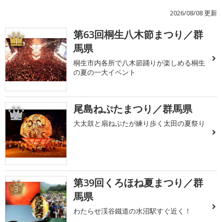
2026/08/08 更新
第63回桐生八木節まつり／群
1
馬県
桐生市内各所で八木節踊りが楽しめる桐生
の夏の一大イベント
尾島ねぷたまつり／群馬県
2
大太鼓と扇ねぷたが練り歩く太田の夏祭り
第39回くろほね夏まつり／群
3
馬県
わたらせ渓谷鐵道の水沼駅すぐ近く！