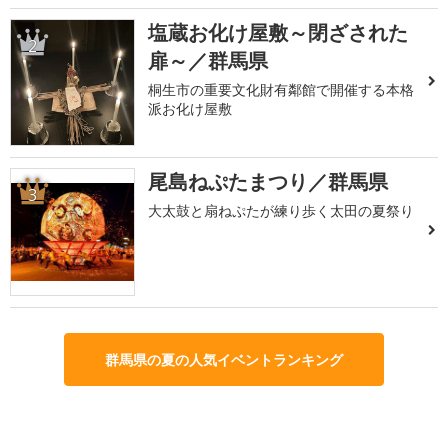
塩蔵お化け屋敷～閉ざされた
2
扉～／群馬県
桐生市の重要文化財有鄰館で開催する本格
派お化け屋敷
尾島ねぷたまつり／群馬県
3
大太鼓と扇ねぷたが練り歩く太田の夏祭り
群馬県の夏の人気イベントランキング