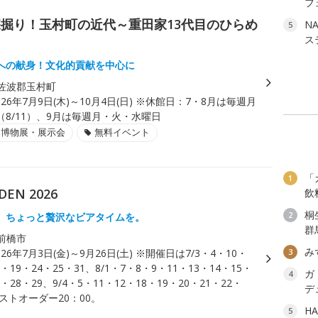
フ
掘り！玉村町の近代～重田家13代目のひらめ
NA
5
ス
への献身！文化的貢献を中心に
佐波郡玉村町
026年7月9日(木)～10月4日(日) ※休館日：7・8月は毎週月
8/11）、9月は毎週月・火・水曜日
・博物展・展示会
無料イベント
「
1
EN 2026
飲
桐
2
、ちょっと贅沢なビアタイムを。
群
前橋市
み
026年7月3日(金)～9月26日(土) ※開催日は7/3・4・10・
3
8・19・24・25・31、8/1・7・8・9・11・13・14・15・
ガ
4
2・28・29、9/4・5・11・12・18・19・20・21・22・
デ
ラストオーダー20：00。
H
5