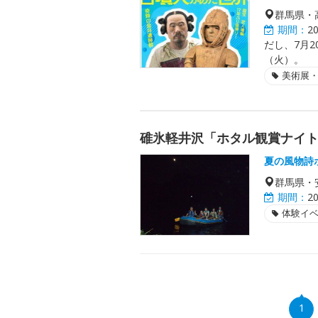
群馬県・
期間：
2
だし、7月2
（火）。
美術展
碓氷軽井沢「ホタル観賞ナイ
夏の風物詩
群馬県・
期間：
2
体験イ
1