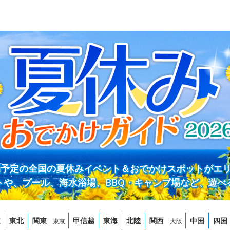
開催予定の全国の夏休みイベント＆おでかけスポットがエ
トや、プール、海水浴場、BBQ・キャンプ場など、遊べ
道
東北
関東
甲信越
東海
北陸
関西
中国
四国
東京
大阪