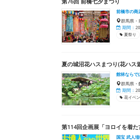
第76回 前橋七夕まつり
前橋市の商
群馬県・
期間：
2
夏祭り
夏の城沼花ハスまつり(花ハス遊
館林ならで
群馬県・
期間：
2
花イベ
第114回企画展「ヨロイを着
国宝 武人