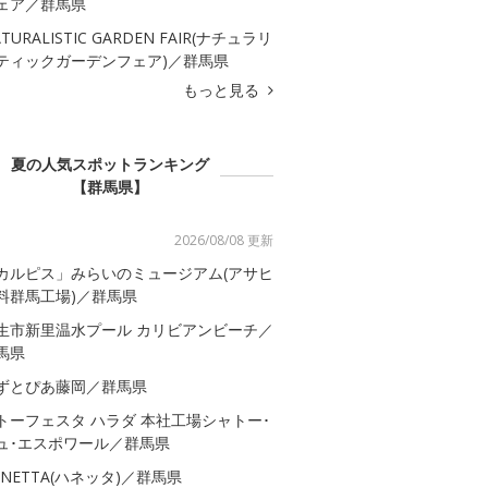
ェア／群馬県
TURALISTIC GARDEN FAIR(ナチュラリ
ティックガーデンフェア)／群馬県
もっと見る
夏の人気スポットランキング
【群馬県】
2026/08/08 更新
カルピス」みらいのミュージアム(アサヒ
料群馬工場)／群馬県
生市新里温水プール カリビアンビーチ／
馬県
ずとぴあ藤岡／群馬県
トーフェスタ ハラダ 本社工場シャトー･
ュ･エスポワール／群馬県
ANETTA(ハネッタ)／群馬県