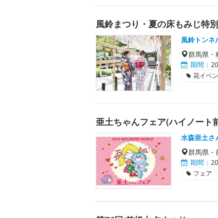
風鈴まつり・夏の床もみじ特
風鈴トンネ
群馬県・
期間：
2
花イベ
亜土ちゃんフェア(ハイノート前
水森亜土さ
群馬県・
期間：
2
フェア