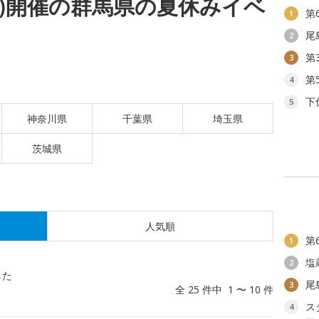
(金)開催の群馬県の夏休みイベ
第
1
尾
2
第
3
第
4
下
5
神奈川県
千葉県
埼玉県
茨城県
人気順
第
1
塩
2
した
尾
3
全 25 件中 1 〜 10 件
ス
4