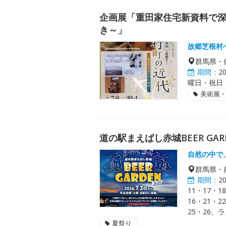
企画展「重田家住宅新資料で深
き～」
故郷芝根村
群馬県・
期間：
2
曜日・祝日（
美術展
道の駅まえばし赤城BEER GARD
自然の中で
群馬県・
期間：
2
11・17・1
16・21・2
25・26。
夏祭り