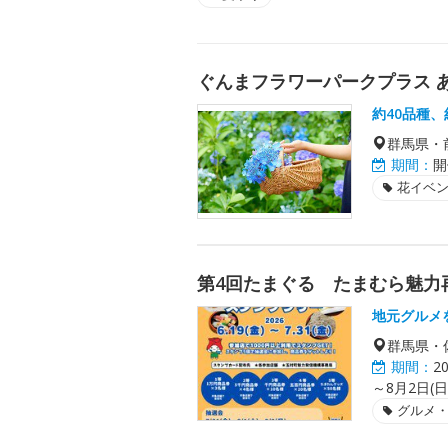
ぐんまフラワーパークプラス 
約40品種、
群馬県・
期間：
開
花イベ
第4回たまぐる たまむら魅力
地元グルメ
群馬県・
期間：
2
～8月2日(日)
グルメ