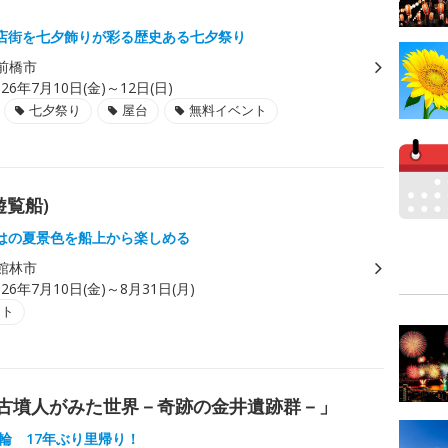
店街を七夕飾りが彩る歴史ある七夕祭り
前橋市
026年7月10日(金)～12日(日)
七夕祭り
屋台
無料イベント
覧船)
はの夏景色を船上から楽しめる
館林市
026年7月10日(金)～8月31日(月)
ント
た古墳人がみた世界－奇跡の金井遺跡群－」
埴輪 17年ぶり里帰り！