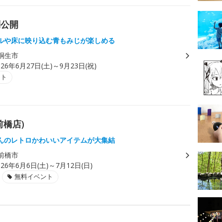
別公開
ルや床に映り込む青もみじが楽しめる
桐生市
026年6月27日(土)～9月23日(祝)
ント
橋店)
んのレトロかわいいアイテムが大集結
前橋市
026年6月6日(土)～7月12日(日)
無料イベント