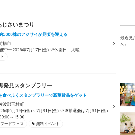
あじさいまつり
約5000株のアジサイが見頃を迎える
最近見
前橋市
ん。
催中〜2026年7月17日(金) ※休園日：火曜
ント
再発見スタンプラリー
を食べ歩くスタンプラリーで豪華賞品をゲット
佐波郡玉村町
026年6月19日(金)～7月31日(金) ※※抽選会は7月31日(金)
9:00～15:00
・フードフェス
無料イベント