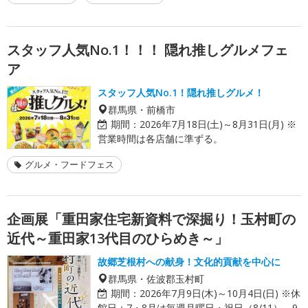
スタッフ人気No.1！！！ 隠れ推しグルメフェ
ア
スタッフ人気No.1！隠れ推しグルメ！
群馬県・前橋市
期間：
2026年7月18日(土)～8月31日(月) ※
営業時間は各店舗に準ずる。
グルメ・フードフェス
企画展「重田家住宅新資料で深掘り！玉村町の
近代～重田家13代目のひらめき～」
故郷芝根村への献身！文化的貢献を中心に
群馬県・佐波郡玉村町
期間：
2026年7月9日(木)～10月4日(日) ※休
館日：7・8月は毎週月曜日・祝日（8/11）、9