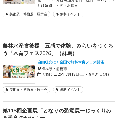
月は毎週月・火・水曜日
美術展・博物展・展示会
無料イベント
農林水産省後援 五感で体験、みらいをつくろ
う「木育フェス2026」（群馬）
自由研究に！全国で無料木育フェス開催
群馬県・前橋市
期間：
2026年7月18日(土)～8月31日(月)
美術展・博物展・展示会
無料イベント
第113回企画展「となりの恐竜展ーじっくりみ
る恐竜のかたちー」