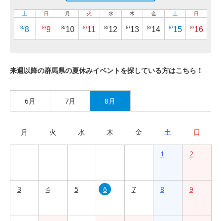
土
日
月
火
水
木
金
土
日
8/
8/
8/
8/
8/
8/
8/
8/
8/
8
9
10
11
12
13
14
15
16
来週以降の群馬県の夏休みイベントを探している方はこちら！
6月
7月
8月
月
火
水
木
金
土
日
1
2
3
4
5
6
7
8
9