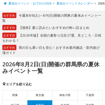
夏休みイベント・おでかけ2026
夏休みイベントカレンダー
20
今週末8/8(土)～8/9(日)開催の関東の夏休みイベント一
おすすめ
覧
【漫画】夏に読みたいおすすめの怖い話まとめ
おすすめ
【2026年版】全国の夏祭り注目27選。見どころ・日程
おすすめ
もわかる！
雨の日も暑い日も安心！おすすめ屋内施設・室内遊び
おすすめ
場ガイド
2026年8月2日(日)開催の群馬県の夏休
みイベント一覧
エリアを絞り込む
関東
東京都
神奈川県
千葉県