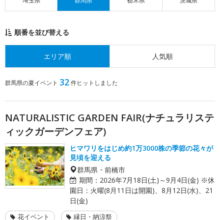
埼玉県
群馬県
栃木県
茨城県
順番を並び替える
エリア順
人気順
32
群馬県の夏イベント
件ヒットしました
NATURALISTIC GARDEN FAIR(ナチュラリステ
ィックガーデンフェア)
ヒマワリをはじめ約1万3000株の季節の花々が
見頃を迎える
群馬県・前橋市
期間：
2026年7月18日(土)～9月4日(金) ※休
園日：火曜(8月11日は開園)、8月12日(水)、21
日(金)
花イベント
縁日・納涼祭