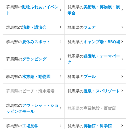
群馬県の
動物ふれあいイベン
群馬県の
美術展・博物展・展
ト
示会
群馬県の
演劇・講演会
群馬県の
フェア
群馬県の
夏休みスポット
群馬県の
キャンプ場・BBQ場
群馬県の
遊園地・テーマパー
群馬県の
グランピング
ク
群馬県の
水族館・動物園
群馬県の
プール
群馬県の
ビーチ・海水浴場
群馬県の
温泉・スパリゾート
群馬県の
アウトレット・ショ
群馬県の
商業施設・百貨店
ッピングモール
群馬県の
工場見学
群馬県の
博物館・科学館