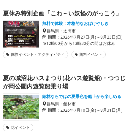
夏休み特別企画「こわ～い妖怪のがっこう」
無料で体験！本格的なおばけやしき
群馬県・太田市
期間：
2026年7月27日(月)～8月23日(日)
※12時00分から13時30分の間はお休み
体験イベント・アクティビティ
無料イベント
夏の城沼花ハスまつり(花ハス遊覧船)・つつじ
が岡公園内遊覧船乗り場
館林ならではの夏景色を船上から楽しめる
群馬県・館林市
期間：
2026年7月10日(金)～8月31日(月)
花イベント