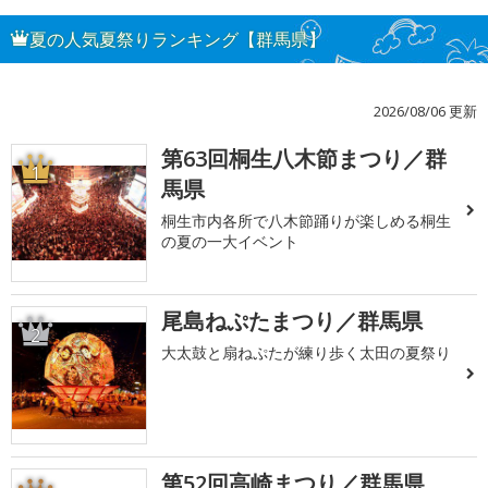
夏の人気夏祭りランキング【群馬県】
2026/08/06 更新
第63回桐生八木節まつり／群
1
馬県
桐生市内各所で八木節踊りが楽しめる桐生
の夏の一大イベント
尾島ねぷたまつり／群馬県
2
大太鼓と扇ねぷたが練り歩く太田の夏祭り
第52回高崎まつり／群馬県