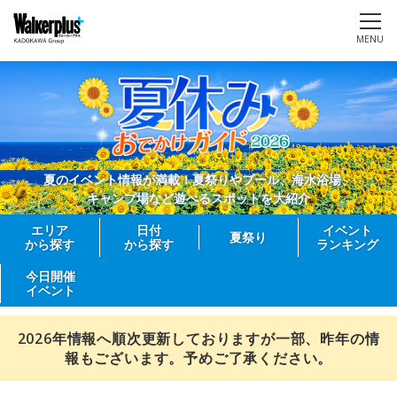
MENU
夏のイベント情報が満載！夏祭りやプール、海水浴場、
キャンプ場など遊べるスポットを大紹介
エリア
日付
イベント
夏祭り
から探す
から探す
ランキング
今日開催
イベント
2026年情報へ順次更新しておりますが一部、昨年の情
報もございます。予めご了承ください。