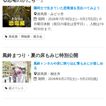
隣同士で生きていた恐竜達を見比べてみよう
群馬県・みどり市
期間：
2026年7月18日(土)～9月27日(日) ※
月曜日休館（祝日の場合は翌平日）。入館は16
時30分まで。
美術展・博物展・展示会
風鈴まつり・夏の床もみじ特別公開
風鈴トンネルや床に映り込む青もみじが楽しめ
る
群馬県・桐生市
期間：
2026年6月27日(土)～9月23日(祝)
花イベント