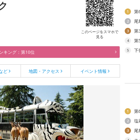
ク
第
1
尾
2
第
3
このページをスマホで
見る
第
4
下
5
ンキング：第10位
など
地図・アクセス
イベント情報
第
1
塩
2
尾
3