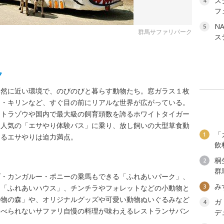
ス
4
フ
NA
5
群馬サファリパーク
ス
ク
自然に近い環境で、のびのびと暮らす動物たち。窓ガラス１枚
マ・キリンなど、すぐ目の前にリアルな世界が広がっている。
マトラゾウや国内で最大級の飼育頭数を誇るホワイトタイガー
は人気の「エサやり体験バス」に乗り、放し飼いの大型草食動
「
1
きるエサやりは迫力満点。
飲
桐
2
群
ダ・カンガルー・ポニーの乗馬もできる「ふれあいパーク」、
み
3
る「ふれあいハウス」、チンチラやフォレットなどの小動物と
動物の森」や、オリジナルグッズや可愛い動物ぬいぐるみなど
ガ
4
食べられないサファリ自慢の料理が味わえるレストランサバン
デ