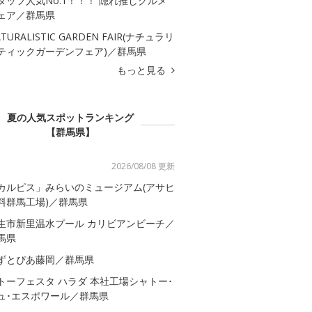
タッフ人気No.1！！！ 隠れ推しグルメ
ェア／群馬県
TURALISTIC GARDEN FAIR(ナチュラリ
ティックガーデンフェア)／群馬県
もっと見る
夏の人気スポットランキング
【群馬県】
2026/08/08 更新
カルピス」みらいのミュージアム(アサヒ
料群馬工場)／群馬県
生市新里温水プール カリビアンビーチ／
馬県
ずとぴあ藤岡／群馬県
トーフェスタ ハラダ 本社工場シャトー･
ュ･エスポワール／群馬県