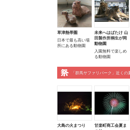
草津熱帯圏
未来へはばたけ 山
田製作所桐生が岡
日本で最も高い場
動物園
所にある動物園
入園無料で楽しめ
る動物園
「群馬サファリパーク」近くの
大島の火まつり
甘楽町商工会夏ま