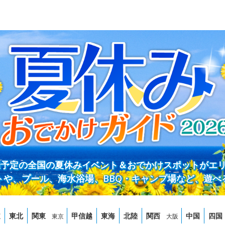
開催予定の全国の夏休みイベント＆おでかけスポットがエ
トや、プール、海水浴場、BBQ・キャンプ場など、遊べ
道
東北
関東
甲信越
東海
北陸
関西
中国
四国
東京
大阪