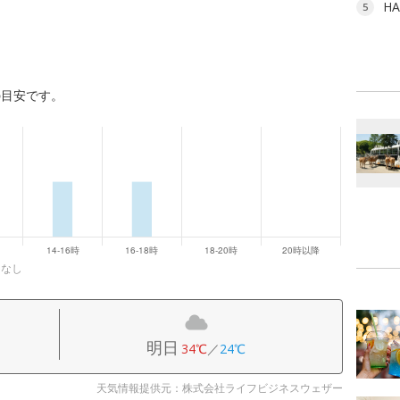
H
5
の目安です。
になし
明日
34℃
／
24℃
天気情報提供元：株式会社ライフビジネスウェザー