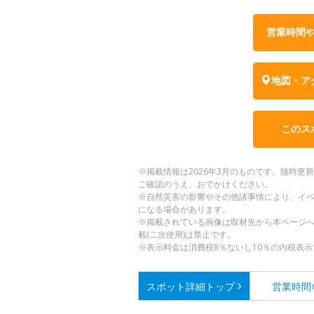
営業時間
地図・ア
このス
※掲載情報は2026年3月のものです。随時
ご確認のうえ、おでかけください。
※自然災害の影響やその他諸事情により、イ
になる場合があります。
※掲載されている画像は取材先から本ページ
載(二次使用)は禁止です。
※表示料金は消費税8％ないし10％の内税表示
スポット詳細
トップ
営業時間