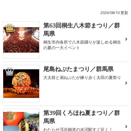
2026/08/10 更新
第63回桐生八木節まつり／群
1
馬県
桐生市内各所で八木節踊りが楽しめる桐生
の夏の一大イベント
尾島ねぷたまつり／群馬県
2
大太鼓と扇ねぷたが練り歩く太田の夏祭り
第39回くろほね夏まつり／群
3
馬県
わたらせ渓谷鐵道の水沼駅すぐ近く！