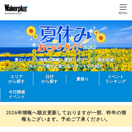
MENU
夏のイベント情報が満載！夏祭りやプール、海水浴場、
キャンプ場など遊べるスポットを大紹介
エリア
日付
イベント
夏祭り
から探す
から探す
ランキング
今日開催
イベント
2026年情報へ順次更新しておりますが一部、昨年の情
報もございます。予めご了承ください。