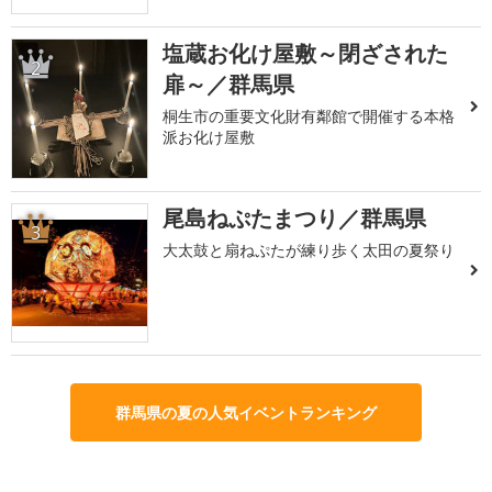
塩蔵お化け屋敷～閉ざされた
2
扉～／群馬県
桐生市の重要文化財有鄰館で開催する本格
派お化け屋敷
尾島ねぷたまつり／群馬県
3
大太鼓と扇ねぷたが練り歩く太田の夏祭り
群馬県の夏の人気イベントランキング