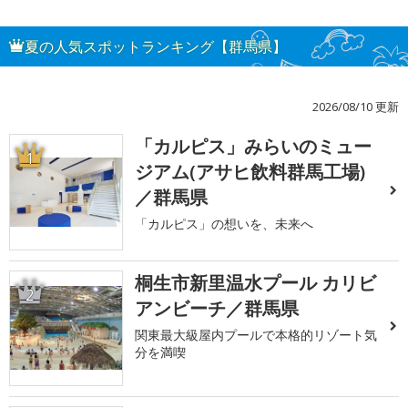
夏の人気スポットランキング【群馬県】
2026/08/10 更新
「カルピス」みらいのミュー
1
ジアム(アサヒ飲料群馬工場)
／群馬県
「カルピス」の想いを、未来へ
桐生市新里温水プール カリビ
2
アンビーチ／群馬県
関東最大級屋内プールで本格的リゾート気
分を満喫