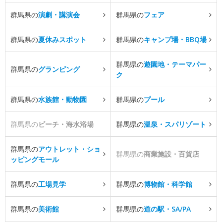
群馬県の
演劇・講演会
群馬県の
フェア
群馬県の
夏休みスポット
群馬県の
キャンプ場・BBQ場
群馬県の
遊園地・テーマパー
群馬県の
グランピング
ク
群馬県の
水族館・動物園
群馬県の
プール
群馬県の
ビーチ・海水浴場
群馬県の
温泉・スパリゾート
群馬県の
アウトレット・ショ
群馬県の
商業施設・百貨店
ッピングモール
群馬県の
工場見学
群馬県の
博物館・科学館
群馬県の
美術館
群馬県の
道の駅・SA/PA