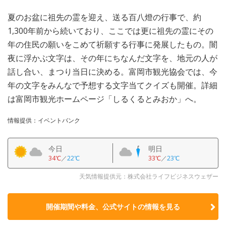
夏のお盆に祖先の霊を迎え、送る百八燈の行事で、約
1,300年前から続いており、ここでは更に祖先の霊にその
年の住民の願いをこめて祈願する行事に発展したもの。闇
夜に浮かぶ文字は、その年にちなんだ文字を、地元の人が
話し合い、まつり当日に決める。富岡市観光協会では、今
年の文字をみんなで予想する文字当てクイズも開催。詳細
は富岡市観光ホームページ「しるくるとみおか」へ。
情報提供：イベントバンク
今日
明日
34℃
／
22℃
33℃
／
23℃
天気情報提供元：株式会社ライフビジネスウェザー
開催期間や料金、公式サイトの
情報を見る