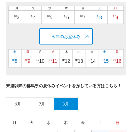
月
火
水
木
金
土
日
8/
8/
8/
8/
8/
8/
8/
3
4
5
6
7
8
9
今年のお盆休み
土
日
月
火
水
木
金
土
日
8/
8/
8/
8/
8/
8/
8/
8/
8/
8
9
10
11
12
13
14
15
16
来週以降の群馬県の夏休みイベントを探している方はこちら！
6月
7月
8月
月
火
水
木
金
土
日