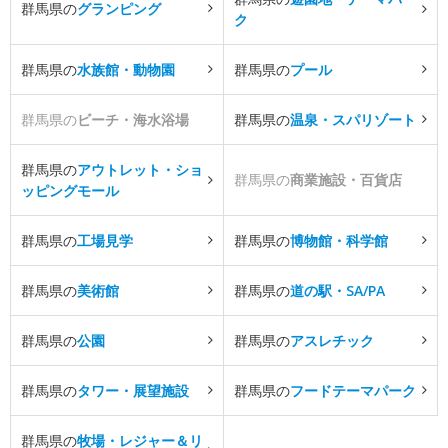
群馬県の
グランピング
ク
群馬県の
水族館・動物園
群馬県の
プール
群馬県の
ビーチ・海水浴場
群馬県の
温泉・スパリゾート
群馬県の
アウトレット・ショ
群馬県の
商業施設・百貨店
ッピングモール
群馬県の
工場見学
群馬県の
博物館・科学館
群馬県の
美術館
群馬県の
道の駅・SA/PA
群馬県の
公園
群馬県の
アスレチック
群馬県の
タワー・展望施設
群馬県の
フードテーマパーク
群馬県の
牧場・レジャー＆リ