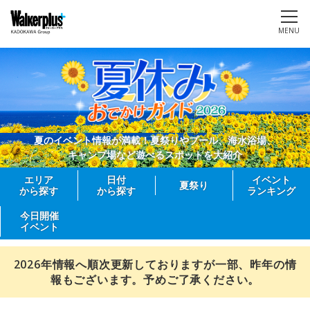
MENU
夏のイベント情報が満載！夏祭りやプール、海水浴場、
キャンプ場など遊べるスポットを大紹介
エリア
日付
イベント
夏祭り
から探す
から探す
ランキング
今日開催
イベント
2026年情報へ順次更新しておりますが一部、昨年の情
報もございます。予めご了承ください。