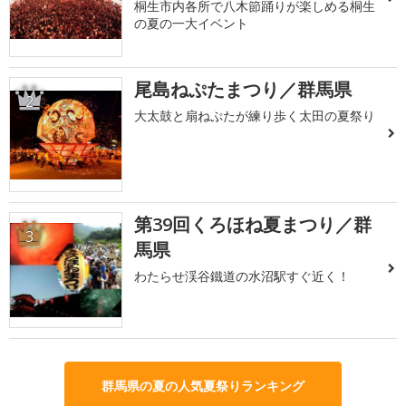
桐生市内各所で八木節踊りが楽しめる桐生
の夏の一大イベント
尾島ねぷたまつり／群馬県
2
大太鼓と扇ねぷたが練り歩く太田の夏祭り
第39回くろほね夏まつり／群
3
馬県
わたらせ渓谷鐵道の水沼駅すぐ近く！
群馬県の夏の人気夏祭りランキング