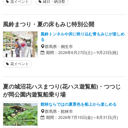
花イベント
縁日・納涼祭
風鈴まつり・夏の床もみじ特別公開
風鈴トンネルや床に映り込む青もみじが楽しめ
る
群馬県・桐生市
期間：
2026年6月27日(土)～9月23日(祝)
花イベント
夏の城沼花ハスまつり(花ハス遊覧船)・つつじ
が岡公園内遊覧船乗り場
館林ならではの夏景色を船上から楽しめる
群馬県・館林市
期間：
2026年7月10日(金)～8月31日(月)