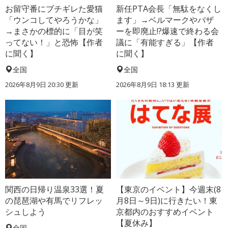
お留守番にブチギレた愛猫
新任PTA会長「無駄をなくし
「ウンコしてやろうかな」
ます」→ベルマークやバザ
→まさかの標的に「目が笑
ーを即廃止!?爆速で終わる会
ってない！」と恐怖【作者
議に「有能すぎる」【作者
に聞く】
に聞く】
全国
全国
2026年8月9日 20:30
更新
2026年8月9日 18:13
更新
関西の日帰り温泉33選！夏
【東京のイベント】今週末(8
の琵琶湖や有馬でリフレッ
月8日～9日)に行きたい！東
シュしよう
京都内のおすすめイベント
【夏休み】
全国