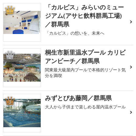
「カルピス」みらいのミュー
1
ジアム(アサヒ飲料群馬工場)
／群馬県
「カルピス」の想いを、未来へ
桐生市新里温水プール カリビ
2
アンビーチ／群馬県
関東最大級屋内プールで本格的リゾート気
分を満喫
みずとぴあ藤岡／群馬県
3
大人から子供まで楽しめる屋内温水プール