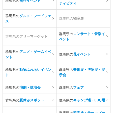
群馬県の
無料イベント
ティビティ
群馬県の
グルメ・フードフェ
群馬県の
物産展
ス
群馬県の
コンサート・音楽イ
群馬県の
フリーマーケット
ベント
群馬県の
アニメ・ゲームイベ
群馬県の
花イベント
ント
群馬県の
動物ふれあいイベン
群馬県の
美術展・博物展・展
ト
示会
群馬県の
演劇・講演会
群馬県の
フェア
群馬県の
夏休みスポット
群馬県の
キャンプ場・BBQ場
群馬県の
遊園地・テーマパー