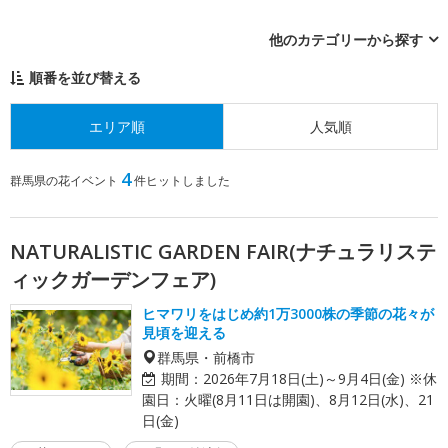
他のカテゴリーから探す
順番を並び替える
エリア順
人気順
4
群馬県の花イベント
件ヒットしました
NATURALISTIC GARDEN FAIR(ナチュラリステ
ィックガーデンフェア)
ヒマワリをはじめ約1万3000株の季節の花々が
見頃を迎える
群馬県・前橋市
期間：
2026年7月18日(土)～9月4日(金) ※休
園日：火曜(8月11日は開園)、8月12日(水)、21
日(金)