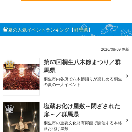
夏の人気イベントランキング【群馬県】
2026/08/09 更新
第63回桐生八木節まつり／群
1
馬県
桐生市内各所で八木節踊りが楽しめる桐生
の夏の一大イベント
塩蔵お化け屋敷～閉ざされた
2
扉～／群馬県
桐生市の重要文化財有鄰館で開催する本格
派お化け屋敷