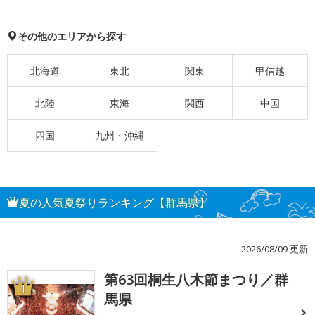
その他のエリアから探す
北海道
東北
関東
甲信越
北陸
東海
関西
中国
四国
九州・沖縄
夏の人気夏祭りランキング【群馬県】
2026/08/09 更新
第63回桐生八木節まつり／群
1
馬県