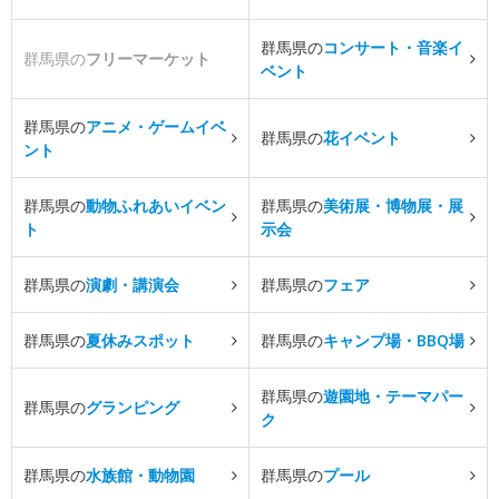
群馬県の
コンサート・音楽イ
群馬県の
フリーマーケット
ベント
群馬県の
アニメ・ゲームイベ
群馬県の
花イベント
ント
群馬県の
動物ふれあいイベン
群馬県の
美術展・博物展・展
ト
示会
群馬県の
演劇・講演会
群馬県の
フェア
群馬県の
夏休みスポット
群馬県の
キャンプ場・BBQ場
群馬県の
遊園地・テーマパー
群馬県の
グランピング
ク
群馬県の
水族館・動物園
群馬県の
プール