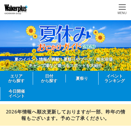
MENU
夏のイベント情報が満載！夏祭りやプール、海水浴場、
キャンプ場など遊べるスポットを大紹介
エリア
日付
イベント
夏祭り
から探す
から探す
ランキング
今日開催
イベント
2026年情報へ順次更新しておりますが一部、昨年の情
報もございます。予めご了承ください。