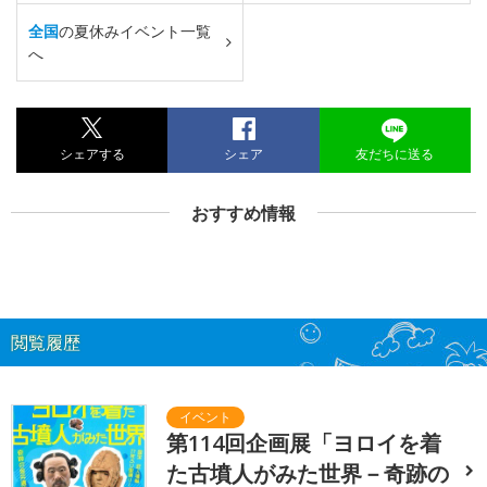
全国
の夏休みイベント一覧
へ
シェアする
シェア
友だちに送る
おすすめ情報
閲覧履歴
第114回企画展「ヨロイを着
た古墳人がみた世界－奇跡の