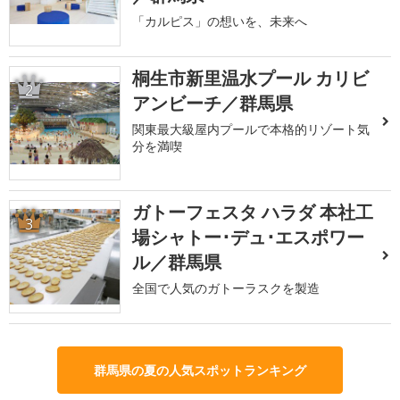
「カルピス」の想いを、未来へ
桐生市新里温水プール カリビ
2
アンビーチ／群馬県
関東最大級屋内プールで本格的リゾート気
分を満喫
ガトーフェスタ ハラダ 本社工
3
場シャトー･デュ･エスポワー
ル／群馬県
全国で人気のガトーラスクを製造
群馬県の夏の人気スポットランキング