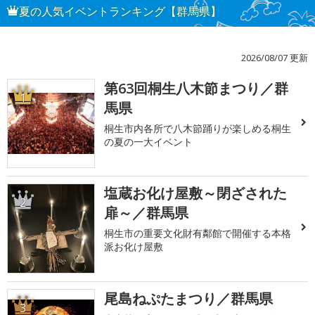
夏の人気イベントランキング【群馬県】
2026/08/07 更新
第63回桐生八木節まつり／群
1
馬県
桐生市内各所で八木節踊りが楽しめる桐生
の夏の一大イベント
塩蔵お化け屋敷～閉ざされた
2
扉～／群馬県
桐生市の重要文化財有鄰館で開催する本格
派お化け屋敷
尾島ねぷたまつり／群馬県
3