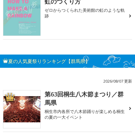
虹のつくり方
ゼロからつくられた美術館の虹のような軌
跡
夏の人気夏祭りランキング【群馬県】
2026/08/07 更新
第63回桐生八木節まつり／群
1
馬県
桐生市内各所で八木節踊りが楽しめる桐生
の夏の一大イベント