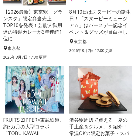
【2026最新】東京駅「グラ
8月10日はスヌーピーの誕生
ンスタ」限定弁当売上
日！「スヌーピーミュージ
TOP10を発表！芸能人御用
アム」はバースデー記念イ
達の特製カレーが3年連続1
ベント＆グッズが目白押し
位に
東京都
東京都
2026年8月7日 17:00
更新
2026年8月7日 17:30
更新
FRUITS ZIPPER×東武鉄道、
渋谷駅周辺で買える「夏の
約3カ月の大型コラボ
手土産＆グルメ」を紹介！
「TOBU KAWAII
常温OKの限定お菓子・スパ