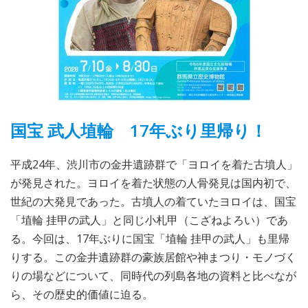
国宝 武人埴輪 17年ぶり里帰り！
平成24年、渋川市の金井遺跡群で「ヨロイを着た古墳人」
が発見された。ヨロイを着た状態の人骨発見は国内初で、
世紀の大発見であった。古墳人の着ていたヨロイは、国宝
「埴輪 挂甲の武人」と同じ小札甲（こざねよろい）であ
る。今回は、17年ぶりに国宝「埴輪 挂甲の武人」も里帰
りする。この金井遺跡群の豪族居館や神まつり・モノづく
りの場などについて、同時代の列島各地の資料と比べなが
ら、その歴史的価値に迫る。