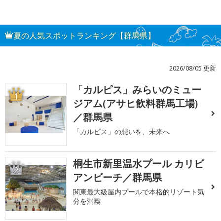
夏の人気スポットランキング【群馬県】
2026/08/05 更新
「カルピス」みらいのミュー
1
ジアム(アサヒ飲料群馬工場)
／群馬県
「カルピス」の想いを、未来へ
桐生市新里温水プール カリビ
2
アンビーチ／群馬県
関東最大級屋内プールで本格的リゾート気
分を満喫