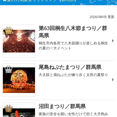
2026/08/05 更新
第63回桐生八木節まつり／群
1
馬県
桐生市内各所で八木節踊りが楽しめる桐生
の夏の一大イベント
尾島ねぷたまつり／群馬県
2
大太鼓と扇ねぷたが練り歩く太田の夏祭り
沼田まつり／群馬県
3
家族の安全を願い女性だけで担ぐ大天狗み