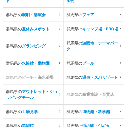
ト
示会
群馬県の
演劇・講演会
群馬県の
フェア
群馬県の
夏休みスポット
群馬県の
キャンプ場・BBQ場
群馬県の
遊園地・テーマパー
群馬県の
グランピング
ク
群馬県の
水族館・動物園
群馬県の
プール
群馬県の
ビーチ・海水浴場
群馬県の
温泉・スパリゾート
群馬県の
アウトレット・ショ
群馬県の
商業施設・百貨店
ッピングモール
群馬県の
工場見学
群馬県の
博物館・科学館
群馬県の
美術館
群馬県の
道の駅・SA/PA