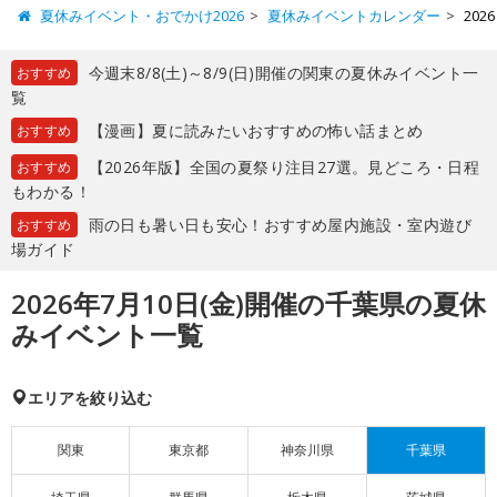
夏休みイベント・おでかけ2026
夏休みイベントカレンダー
20
今週末8/8(土)～8/9(日)開催の関東の夏休みイベント一
おすすめ
覧
【漫画】夏に読みたいおすすめの怖い話まとめ
おすすめ
【2026年版】全国の夏祭り注目27選。見どころ・日程
おすすめ
もわかる！
雨の日も暑い日も安心！おすすめ屋内施設・室内遊び
おすすめ
場ガイド
2026年7月10日(金)開催の千葉県の夏休
みイベント一覧
エリアを絞り込む
関東
東京都
神奈川県
千葉県