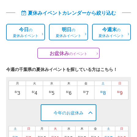
夏休みイベントカレンダーから絞り込む
今日
明日
今週末
の
の
の
夏休みイベント
夏休みイベント
夏休みイベント
お盆休み
の
イベント
今週の千葉県の夏休みイベントを探している方はこちら！
月
火
水
木
金
土
日
8/
8/
8/
8/
8/
8/
8/
3
4
5
6
7
8
9
今年のお盆休み
土
日
月
火
水
木
金
土
日