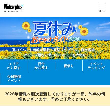
MENU
夏のイベント情報が満載！夏祭りやプール、海水浴場、
キャンプ場など遊べるスポットを大紹介
エリア
日付
イベント
夏祭り
から探す
から探す
ランキング
今日開催
イベント
2026年情報へ順次更新しておりますが一部、昨年の情
報もございます。予めご了承ください。