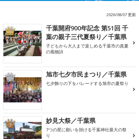
2026/08/07 更新
千葉開府900年記念 第51回 千
1
葉の親子三代夏祭り／千葉県
子どもから大人まで楽しめる千葉市の真夏
の風物詩
旭市七夕市民まつり／千葉県
2
七夕飾りの下をパレードする旭市の夏祭り
妙見大祭／千葉県
3
7つの星に願いを掛ける千葉神社最大の祭
り