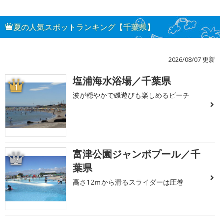
夏の人気スポットランキング【千葉県】
2026/08/07 更新
塩浦海水浴場／千葉県
1
波が穏やかで磯遊びも楽しめるビーチ
富津公園ジャンボプール／千
2
葉県
高さ12ｍから滑るスライダーは圧巻