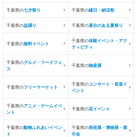
千葉県の
七夕祭り
千葉県の
縁日・納涼祭
千葉県の
盆踊り
千葉県の
屋台のある夏祭り
千葉県の
体験イベント・アク
千葉県の
無料イベント
ティビティ
千葉県の
グルメ・フードフェ
千葉県の
物産展
ス
千葉県の
コンサート・音楽イ
千葉県の
フリーマーケット
ベント
千葉県の
アニメ・ゲームイベ
千葉県の
花イベント
ント
千葉県の
動物ふれあいイベン
千葉県の
美術展・博物展・展
ト
示会