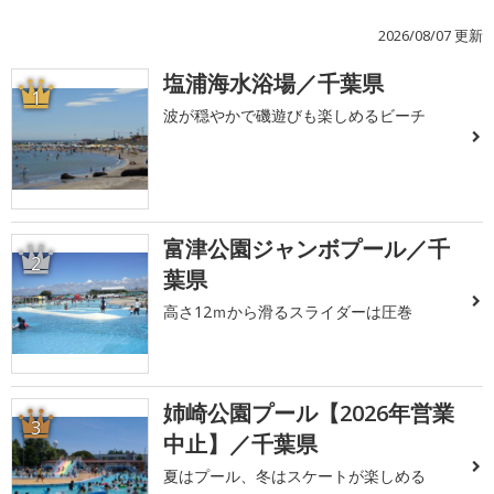
2026/08/07 更新
塩浦海水浴場／千葉県
1
波が穏やかで磯遊びも楽しめるビーチ
富津公園ジャンボプール／千
2
葉県
高さ12ｍから滑るスライダーは圧巻
姉崎公園プール【2026年営業
3
中止】／千葉県
夏はプール、冬はスケートが楽しめる