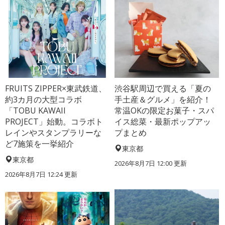
FRUITS ZIPPER×東武鉄道、
渋谷駅周辺で買える「夏の
約3カ月の大型コラボ
手土産＆グルメ」を紹介！
「TOBU KAWAII
常温OKの限定お菓子・スパ
PROJECT」始動。コラボト
イス総菜・最新ポップアッ
レインやスタンプラリーな
プまとめ
ど7施策を一挙紹介
東京都
東京都
2026年8月7日 12:00
更新
2026年8月7日 12:24
更新