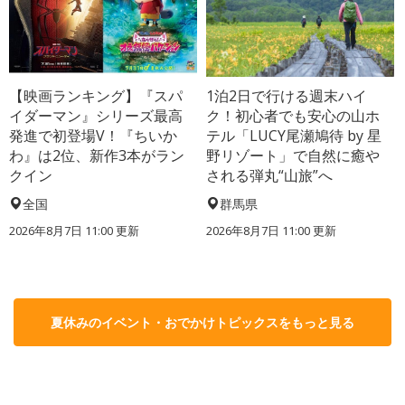
【映画ランキング】『スパ
1泊2日で行ける週末ハイ
イダーマン』シリーズ最高
ク！初心者でも安心の山ホ
発進で初登場V！『ちいか
テル「LUCY尾瀬鳩待 by 星
わ』は2位、新作3本がラン
野リゾート」で自然に癒や
クイン
される弾丸“山旅”へ
全国
群馬県
2026年8月7日 11:00
更新
2026年8月7日 11:00
更新
夏休みのイベント・おでかけトピックスをもっと見る