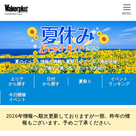
MENU
夏のイベント情報が満載！夏祭りやプール、海水浴場、
キャンプ場など遊べるスポットを大紹介
エリア
日付
イベント
夏祭り
から探す
から探す
ランキング
今日開催
イベント
2026年情報へ順次更新しておりますが一部、昨年の情
報もございます。予めご了承ください。