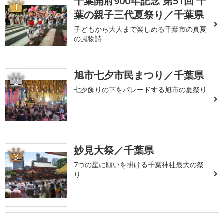
千葉開府900年記念 第51回 千
1
葉の親子三代夏祭り／千葉県
子どもから大人まで楽しめる千葉市の真夏
の風物詩
旭市七夕市民まつり／千葉県
2
七夕飾りの下をパレードする旭市の夏祭り
妙見大祭／千葉県
3
7つの星に願いを掛ける千葉神社最大の祭
り