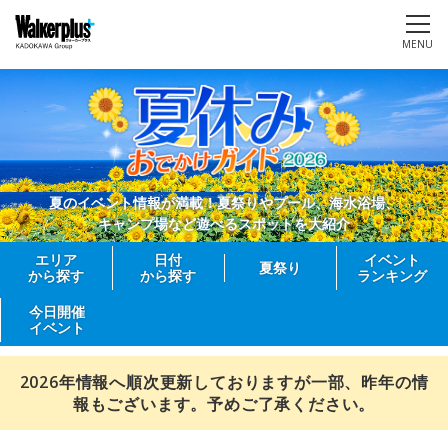
MENU
夏のイベント情報が満載！夏祭りやプール、海水浴場、
キャンプ場など遊べるスポットを大紹介
エリア
日付
イベント
夏祭り
から探す
から探す
ランキング
今日開催
イベント
2026年情報へ順次更新しておりますが一部、昨年の情
報もございます。予めご了承ください。