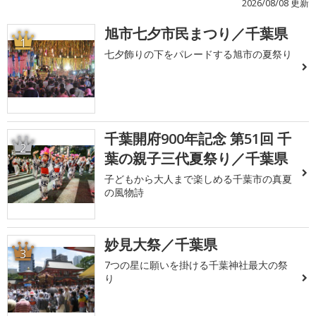
2026/08/08 更新
旭市七夕市民まつり／千葉県
1
七夕飾りの下をパレードする旭市の夏祭り
千葉開府900年記念 第51回 千
2
葉の親子三代夏祭り／千葉県
子どもから大人まで楽しめる千葉市の真夏
の風物詩
妙見大祭／千葉県
3
7つの星に願いを掛ける千葉神社最大の祭
り