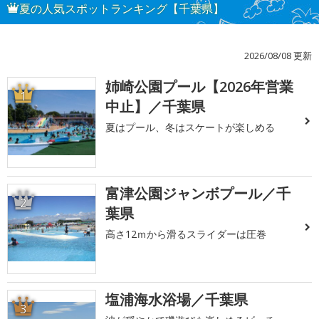
夏の人気スポットランキング【千葉県】
2026/08/08 更新
姉崎公園プール【2026年営業
1
中止】／千葉県
夏はプール、冬はスケートが楽しめる
富津公園ジャンボプール／千
2
葉県
高さ12ｍから滑るスライダーは圧巻
塩浦海水浴場／千葉県
3