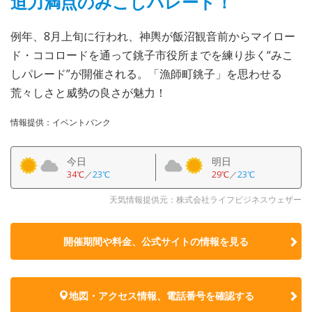
迫力満点のみこしパレード！
例年、8月上旬に行われ、神輿が飯沼観音前からマイロー
ド・ココロードを通って銚子市役所までを練り歩く“みこ
しパレード”が開催される。「漁師町銚子」を思わせる
荒々しさと威勢の良さが魅力！
情報提供：イベントバンク
今日
明日
34℃
／
23℃
29℃
／
23℃
天気情報提供元：株式会社ライフビジネスウェザー
開催期間や料金、公式サイトの
情報を見る
地図・アクセス情報、電話番号を確認する