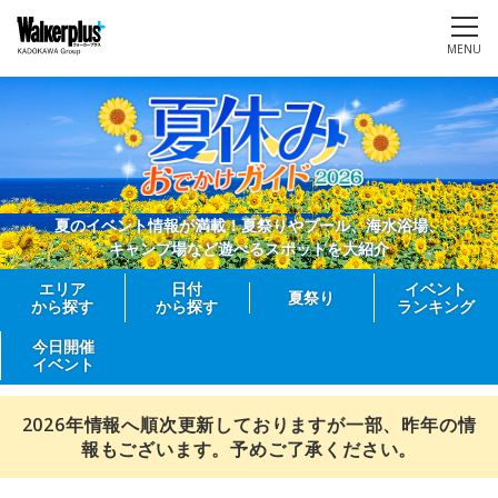
MENU
夏のイベント情報が満載！夏祭りやプール、海水浴場、
キャンプ場など遊べるスポットを大紹介
エリア
日付
イベント
夏祭り
から探す
から探す
ランキング
今日開催
イベント
2026年情報へ順次更新しておりますが一部、昨年の情
報もございます。予めご了承ください。