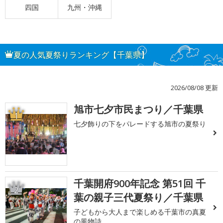
四国
九州・沖縄
夏の人気夏祭りランキング【千葉県】
2026/08/08 更新
旭市七夕市民まつり／千葉県
1
七夕飾りの下をパレードする旭市の夏祭り
千葉開府900年記念 第51回 千
2
葉の親子三代夏祭り／千葉県
子どもから大人まで楽しめる千葉市の真夏
の風物詩