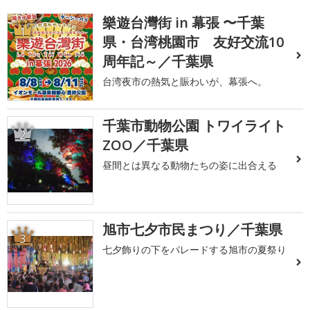
樂遊台灣街 in 幕張 〜千葉
1
県・台湾桃園市 友好交流10
周年記～／千葉県
台湾夜市の熱気と賑わいが、幕張へ。
千葉市動物公園 トワイライト
2
ZOO／千葉県
昼間とは異なる動物たちの姿に出合える
旭市七夕市民まつり／千葉県
3
七夕飾りの下をパレードする旭市の夏祭り