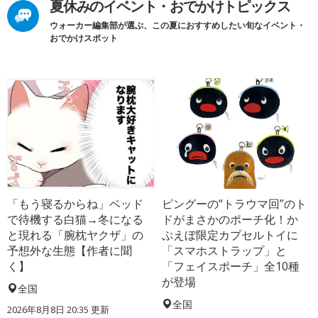
夏休みのイベント・おでかけトピックス
ウォーカー編集部が選ぶ、この夏におすすめしたい旬なイベント・
おでかけスポット
「もう寝るからね」ベッド
ピングーの“トラウマ回”のト
で待機する白猫→冬になる
ドがまさかのポーチ化！か
と現れる「腕枕ヤクザ」の
ぷえぼ限定カプセルトイに
予想外な生態【作者に聞
「スマホストラップ」と
く】
「フェイスポーチ」全10種
が登場
全国
全国
2026年8月8日 20:35
更新