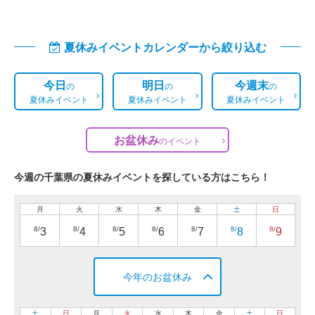
夏休みイベントカレンダーから絞り込む
今日
明日
今週末
の
の
の
夏休みイベント
夏休みイベント
夏休みイベント
お盆休み
の
イベント
今週の千葉県の夏休みイベントを探している方はこちら！
月
火
水
木
金
土
日
8/
8/
8/
8/
8/
8/
8/
3
4
5
6
7
8
9
今年のお盆休み
土
日
月
火
水
木
金
土
日