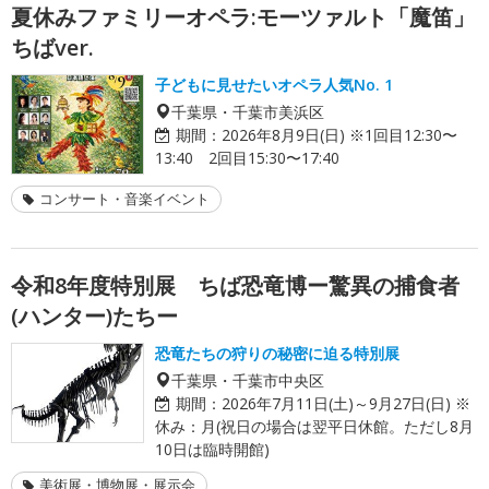
夏休みファミリーオペラ:モーツァルト「魔笛」
ちばver.
子どもに見せたいオペラ人気No. 1
千葉県・千葉市美浜区
期間：
2026年8月9日(日) ※1回目12:30〜
13:40 2回目15:30〜17:40
コンサート・音楽イベント
令和8年度特別展 ちば恐竜博ー驚異の捕食者
(ハンター)たちー
恐竜たちの狩りの秘密に迫る特別展
千葉県・千葉市中央区
期間：
2026年7月11日(土)～9月27日(日) ※
休み：月(祝日の場合は翌平日休館。ただし8月
10日は臨時開館)
美術展・博物展・展示会