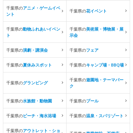
千葉県の
アニメ・ゲームイベ
千葉県の
花イベント
ント
千葉県の
動物ふれあいイベン
千葉県の
美術展・博物展・展
ト
示会
千葉県の
演劇・講演会
千葉県の
フェア
千葉県の
夏休みスポット
千葉県の
キャンプ場・BBQ場
千葉県の
遊園地・テーマパー
千葉県の
グランピング
ク
千葉県の
水族館・動物園
千葉県の
プール
千葉県の
ビーチ・海水浴場
千葉県の
温泉・スパリゾート
千葉県の
アウトレット・ショ