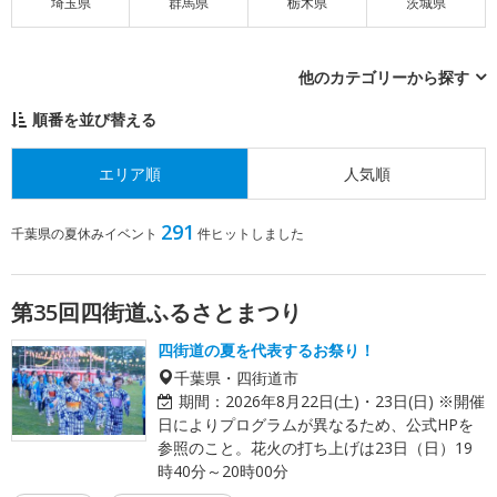
埼玉県
群馬県
栃木県
茨城県
他のカテゴリーから探す
順番を並び替える
エリア順
人気順
291
千葉県の夏休みイベント
件ヒットしました
第35回四街道ふるさとまつり
四街道の夏を代表するお祭り！
千葉県・四街道市
期間：
2026年8月22日(土)・23日(日) ※開催
日によりプログラムが異なるため、公式HPを
参照のこと。花火の打ち上げは23日（日）19
時40分～20時00分