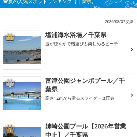
夏の人気スポットランキング【千葉県】
2026/08/07 更新
塩浦海水浴場／千葉県
1
波が穏やかで磯遊びも楽しめるビーチ
富津公園ジャンボプール／千
2
葉県
高さ12ｍから滑るスライダーは圧巻
姉崎公園プール【2026年営業
3
中止】／千葉県