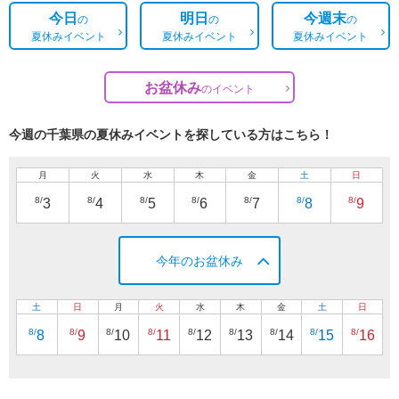
今日
明日
今週末
の
の
の
夏休みイベント
夏休みイベント
夏休みイベント
お盆休み
の
イベント
今週の千葉県の夏休みイベントを探している方はこちら！
月
火
水
木
金
土
日
8/
8/
8/
8/
8/
8/
8/
3
4
5
6
7
8
9
今年のお盆休み
土
日
月
火
水
木
金
土
日
8/
8/
8/
8/
8/
8/
8/
8/
8/
8
9
10
11
12
13
14
15
16