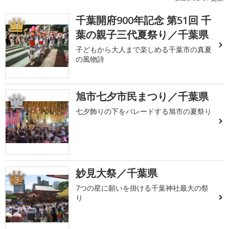
千葉開府900年記念 第51回 千
1
葉の親子三代夏祭り／千葉県
子どもから大人まで楽しめる千葉市の真夏
の風物詩
旭市七夕市民まつり／千葉県
2
七夕飾りの下をパレードする旭市の夏祭り
妙見大祭／千葉県
3
7つの星に願いを掛ける千葉神社最大の祭
り