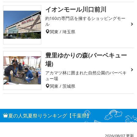
イオンモール川口前川
約160の専門店を擁するショッピングモー
ル
関東 / 埼玉県
豊里ゆかりの森(バーベキュー
場)
アカマツ林に囲まれた自然公園のバーベキ
ュー場
関東 / 茨城県
夏の人気夏祭りランキング【千葉県】
2026/08/07 更新