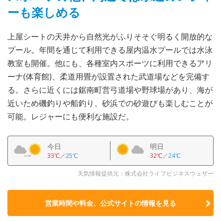
ーも楽しめる
上屋シートの天井から自然光がふりそそぐ明るく開放的な
プール。年間を通じて利用できる屋内温水プールでは水泳
教室も開催。他にも、各種室内スポーツに利用できるアリ
ーナ(体育館)、柔道用畳が設置された武道場などを完備す
る。さらに近くには鋸南町営弓道場や野球場があり、海が
近いため磯釣りや船釣り、砂浜での砂遊びも楽しむことが
可能。レジャーにも便利な施設だ。
今日
明日
33℃
／
25℃
32℃
／
24℃
天気情報提供元：株式会社ライフビジネスウェザー
営業時間や料金、公式サイトの
情報を見る