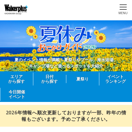
MENU
夏のイベント情報が満載！夏祭りやプール、海水浴場、
キャンプ場など遊べるスポットを大紹介
エリア
日付
イベント
夏祭り
から探す
から探す
ランキング
今日開催
イベント
2026年情報へ順次更新しておりますが一部、昨年の情
報もございます。予めご了承ください。