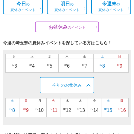
今日
明日
今週末
の
の
の
夏休みイベント
夏休みイベント
夏休みイベント
お盆休み
の
イベント
今週の埼玉県の夏休みイベントを探している方はこちら！
月
火
水
木
金
土
日
8/
8/
8/
8/
8/
8/
8/
3
4
5
6
7
8
9
今年のお盆休み
土
日
月
火
水
木
金
土
日
8/
8/
8/
8/
8/
8/
8/
8/
8/
8
9
10
11
12
13
14
15
16