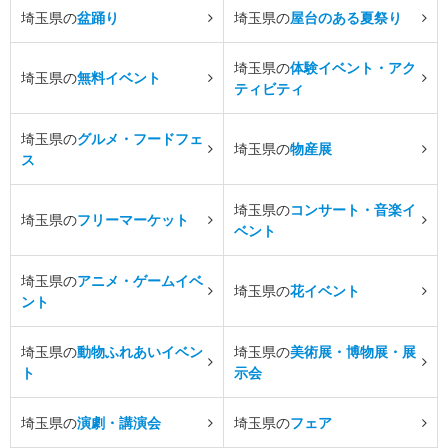
埼玉県の
盆踊り
埼玉県の
屋台のある夏祭り
埼玉県の
体験イベント・アク
埼玉県の
無料イベント
ティビティ
埼玉県の
グルメ・フードフェ
埼玉県の
物産展
ス
埼玉県の
コンサート・音楽イ
埼玉県の
フリーマーケット
ベント
埼玉県の
アニメ・ゲームイベ
埼玉県の
花イベント
ント
埼玉県の
動物ふれあいイベン
埼玉県の
美術展・博物展・展
ト
示会
埼玉県の
演劇・講演会
埼玉県の
フェア