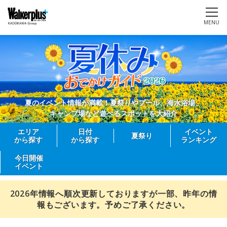
MENU
夏のイベント情報が満載！夏祭りやプール、海水浴場、
キャンプ場など遊べるスポットを大紹介
エリア
日付
イベント
夏祭り
から探す
から探す
ランキング
今日開催
イベント
2026年情報へ順次更新しておりますが一部、昨年の情
報もございます。予めご了承ください。