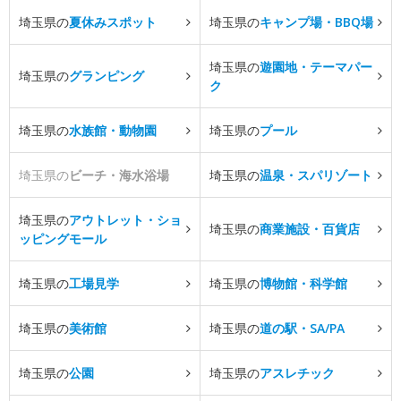
埼玉県の
夏休みスポット
埼玉県の
キャンプ場・BBQ場
埼玉県の
遊園地・テーマパー
埼玉県の
グランピング
ク
埼玉県の
水族館・動物園
埼玉県の
プール
埼玉県の
ビーチ・海水浴場
埼玉県の
温泉・スパリゾート
埼玉県の
アウトレット・ショ
埼玉県の
商業施設・百貨店
ッピングモール
埼玉県の
工場見学
埼玉県の
博物館・科学館
埼玉県の
美術館
埼玉県の
道の駅・SA/PA
埼玉県の
公園
埼玉県の
アスレチック