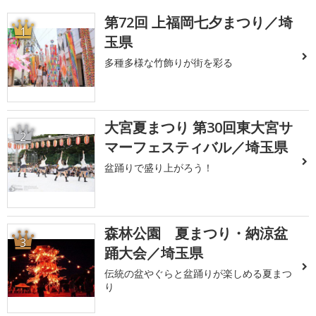
第72回 上福岡七夕まつり／埼
1
玉県
多種多様な竹飾りが街を彩る
大宮夏まつり 第30回東大宮サ
2
マーフェスティバル／埼玉県
盆踊りで盛り上がろう！
森林公園 夏まつり・納涼盆
3
踊大会／埼玉県
伝統の盆やぐらと盆踊りが楽しめる夏まつ
り