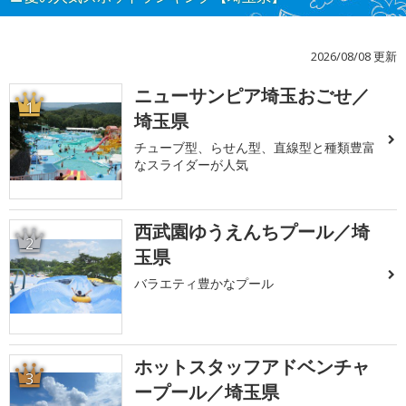
2026/08/08 更新
ニューサンピア埼玉おごせ／
1
埼玉県
チューブ型、らせん型、直線型と種類豊富
なスライダーが人気
西武園ゆうえんちプール／埼
2
玉県
バラエティ豊かなプール
ホットスタッフアドベンチャ
3
ープール／埼玉県