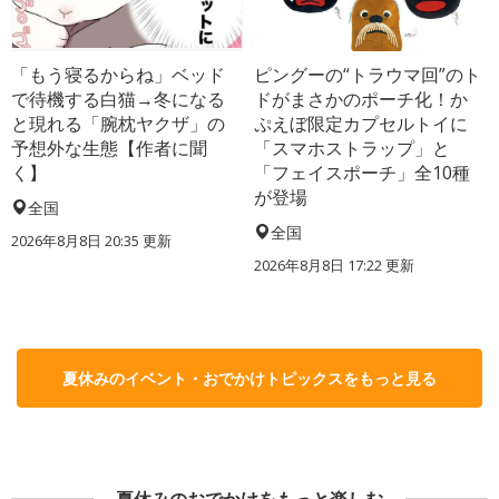
「もう寝るからね」ベッド
ピングーの“トラウマ回”のト
で待機する白猫→冬になる
ドがまさかのポーチ化！か
と現れる「腕枕ヤクザ」の
ぷえぼ限定カプセルトイに
予想外な生態【作者に聞
「スマホストラップ」と
く】
「フェイスポーチ」全10種
が登場
全国
全国
2026年8月8日 20:35
更新
2026年8月8日 17:22
更新
夏休みのイベント・おでかけトピックスをもっと見る
夏休みのおでかけをもっと楽しむ