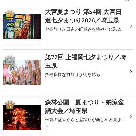
大宮夏まつり 第54回 大宮日
1
進七夕まつり2026／埼玉県
七夕飾りが日進の町並みを華やかに彩る
第72回 上福岡七夕まつり／埼
2
玉県
多種多様な竹飾りが街を彩る
森林公園 夏まつり・納涼盆
3
踊大会／埼玉県
伝統の盆やぐらと盆踊りが楽しめる夏まつ
り