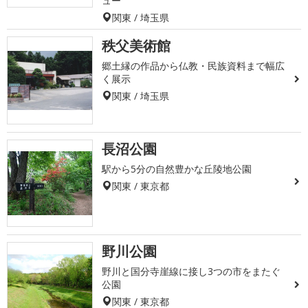
ュー
関東 / 埼玉県
秩父美術館
郷土縁の作品から仏教・民族資料まで幅広
く展示
関東 / 埼玉県
長沼公園
駅から5分の自然豊かな丘陵地公園
関東 / 東京都
野川公園
野川と国分寺崖線に接し3つの市をまたぐ
公園
関東 / 東京都