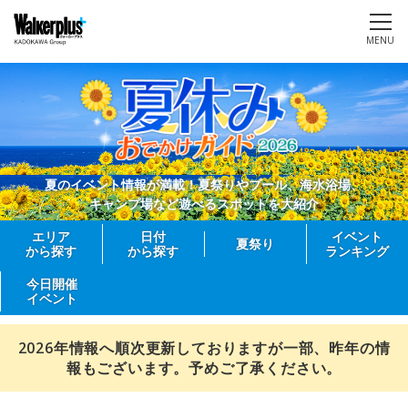
MENU
夏のイベント情報が満載！夏祭りやプール、海水浴場、
キャンプ場など遊べるスポットを大紹介
エリア
日付
イベント
夏祭り
から探す
から探す
ランキング
今日開催
イベント
2026年情報へ順次更新しておりますが一部、昨年の情
報もございます。予めご了承ください。