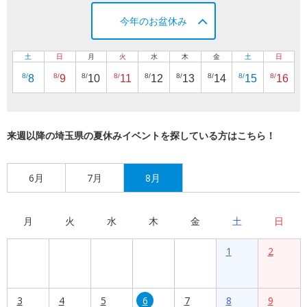
今年のお盆休み
土
日
月
火
水
木
金
土
日
8/
8/
8/
8/
8/
8/
8/
8/
8/
8
9
10
11
12
13
14
15
16
来週以降の埼玉県の夏休みイベントを探している方はこちら！
6月
7月
8月
月
火
水
木
金
土
日
1
2
3
4
5
6
7
8
9