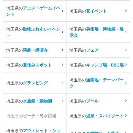
埼玉県の
アニメ・ゲームイベ
埼玉県の
花イベント
ント
埼玉県の
動物ふれあいイベン
埼玉県の
美術展・博物展・展
ト
示会
埼玉県の
演劇・講演会
埼玉県の
フェア
埼玉県の
夏休みスポット
埼玉県の
キャンプ場・BBQ場
埼玉県の
遊園地・テーマパー
埼玉県の
グランピング
ク
埼玉県の
水族館・動物園
埼玉県の
プール
埼玉県の
ビーチ・海水浴場
埼玉県の
温泉・スパリゾート
埼玉県の
アウトレット・ショ