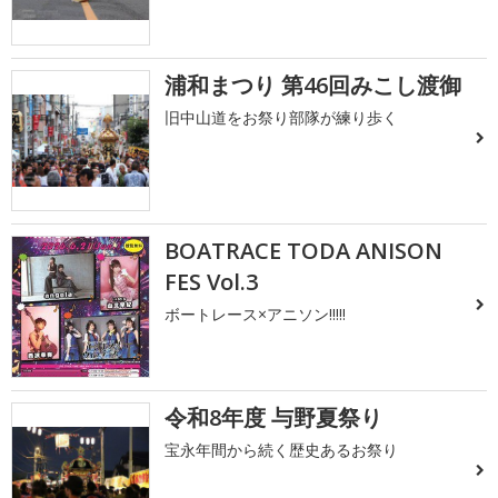
浦和まつり 第46回みこし渡御
旧中山道をお祭り部隊が練り歩く
BOATRACE TODA ANISON
FES Vol.3
ボートレース×アニソン!!!!!
令和8年度 与野夏祭り
宝永年間から続く歴史あるお祭り