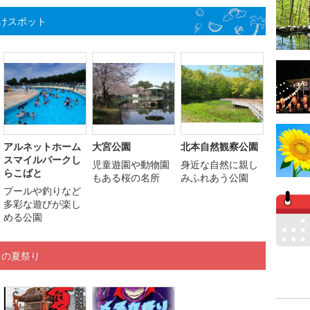
けスポット
アルネットホーム
大宮公園
北本自然観察公園
スマイルパークし
児童遊園や動物園
身近な自然に親し
らこばと
もある桜の名所
みふれあう公園
プールや釣りなど
多彩な遊びが楽し
める公園
くの夏祭り