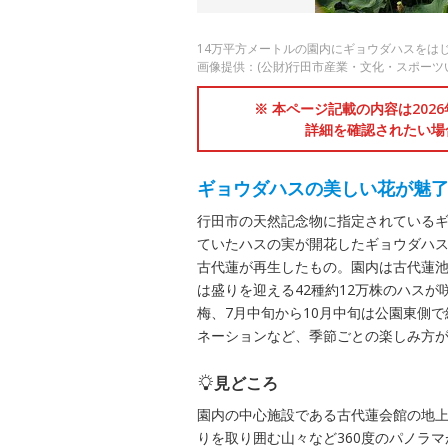
14万平方メートルの園内にギョウダハスをは
画像提供：(公財)行田市産業・文化・スポーツ
※ 本ページ記載の内容は202
詳細を確認されたい場
ギョウダハスの美しい花が魅
行田市の天然記念物に指定されている
ていたハスの実が開花したギョウダハスは
古代蓮が再生したもの。園内は古代蓮池
は盛りを迎える42種約12万株のハス
梅、7月中旬から10月中旬は公園東側
ネーションなど、季節ごとの楽しみ方
見どころ
園内の中心施設である古代蓮会館の地上
りを取り囲む山々など360度のパノラマ