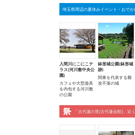
埼玉県周辺の夏休みイベント・おでか
入間川にこにこテ
鉢形城公園(鉢形城
ラス(河川敷中央公
跡)
園)
関東を代表する難
カフェや大型遊具
攻不落の城
を内包する河川敷
の公園
「古代蓮の里(古代蓮会館)」近