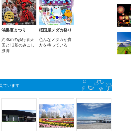
鴻巣夏まつり
桜国屋メダカ祭り
約3kmの歩行者天
色んなメダカが貴
国と12基のみこし
方を待っている
渡御
見ています