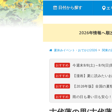
日付から探す
エ
2026年情報へ
夏休みイベント・おでかけ2026
関東の
今週末8/8(土)～8/9
おすすめ
【漫画】夏に読みたい
おすすめ
【2026年版】全国の
おすすめ
雨の日も暑い日も安心
おすすめ
古代蓮の里(古代蓮