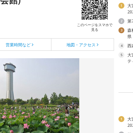
大
1
2
第
2
このページをスマホで
見る
森
3
県
営業時間など
地図・アクセス
西
4
大
5
テ
大
1
2