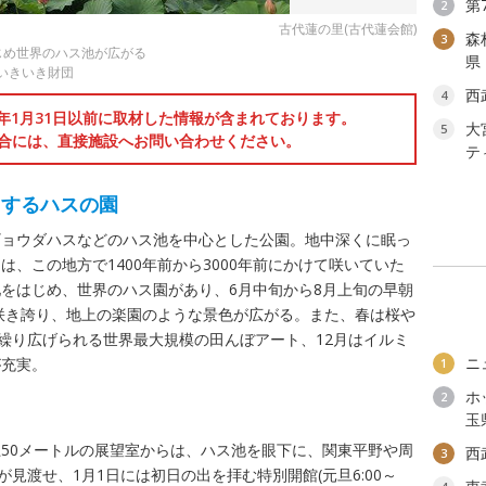
第
2
古代蓮の里(古代蓮会館)
森
3
じめ世界のハス池が広がる
県
いきいき財団
西
4
6年1月31日以前に取材した情報が含まれております。
大
5
合には、直接施設へお問い合わせください。
テ
了するハスの園
ギョウダハスなどのハス池を中心とした公園。地中深くに眠っ
、この地方で1400年前から3000年前にかけて咲いていた
をはじめ、世界のハス園があり、6月中旬から8月上旬の早朝
が咲き誇り、地上の楽園のような景色が広がる。また、春は桜や
で繰り広げられる世界最大規模の田んぼアート、12月はイルミ
ニ
が充実。
1
ホ
2
玉
50メートルの展望室からは、ハス池を眼下に、関東平野や周
西
3
が見渡せ、1月1日には初日の出を拝む特別開館(元旦6:00～