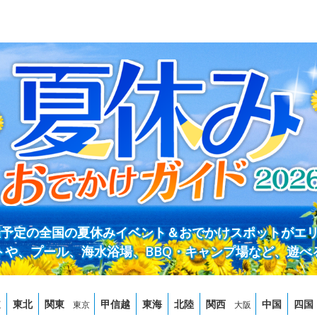
開催予定の全国の夏休みイベント＆おでかけスポットがエ
トや、プール、海水浴場、BBQ・キャンプ場など、遊べ
道
東北
関東
甲信越
東海
北陸
関西
中国
四国
東京
大阪