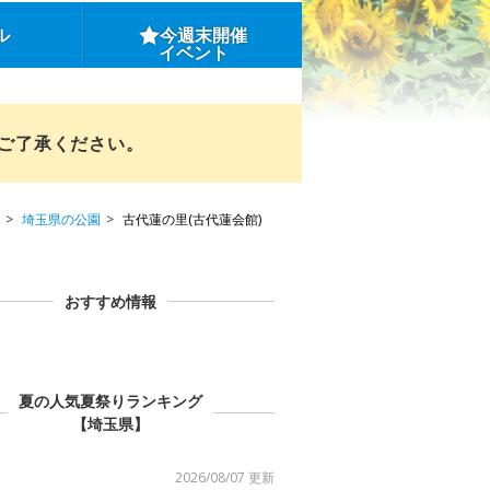
ル
今週末開催
イベント
めご了承ください。
埼玉県の公園
古代蓮の里(古代蓮会館)
おすすめ情報
夏の人気夏祭りランキング
【埼玉県】
2026/08/07 更新