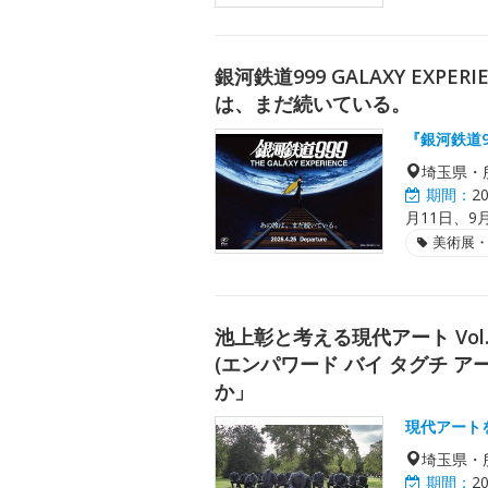
銀河鉄道999 GALAXY EXP
は、まだ続いている。
『銀河鉄道
埼玉県・
期間：
2
月11日、9月
美術展
池上彰と考える現代アート Vol.1 Emp
(エンパワード バイ タグチ 
か」
現代アート
埼玉県・
期間：
2