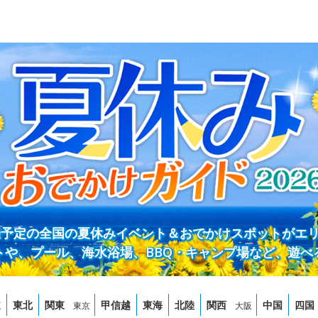
開催予定の全国の夏休みイベント＆おでかけスポットがエ
トや、プール、海水浴場、BBQ・キャンプ場など、遊べ
道
東北
関東
甲信越
東海
北陸
関西
中国
四国
東京
大阪