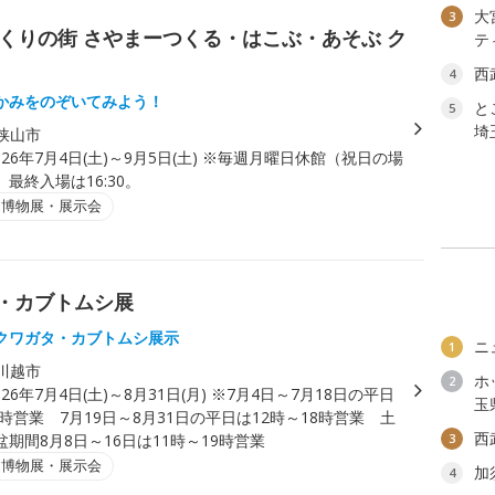
大
3
くりの街 さやまーつくる・はこぶ・あそぶ ク
テ
西
4
かみをのぞいてみよう！
と
5
埼
狭山市
026年7月4日(土)～9月5日(土) ※毎週月曜日休館（祝日の場
最終入場は16:30。
・博物展・展示会
タ・カブトムシ展
クワガタ・カブトムシ展示
ニ
1
川越市
ホ
2
026年7月4日(土)～8月31日(月) ※7月4日～7月18日の平日
玉
9時営業 7月19日～8月31日の平日は12時～18時営業 土
西
期間8月8日～16日は11時～19時営業
3
・博物展・展示会
加
4