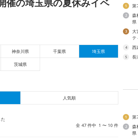
(日)開催の埼玉県の夏休みイベ
第
1
森
2
県
大
3
テ
西
4
神奈川県
千葉県
埼玉県
長
5
茨城県
人気順
第
1
した
全 47 件中 1 〜 10 件
森
2
県