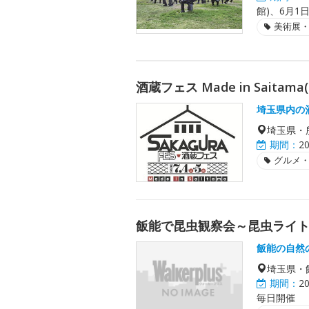
館)、6月1日
美術展
酒蔵フェス Made in Saitam
埼玉県内の
埼玉県・
期間：
2
グルメ
飯能で昆虫観察会～昆虫ライ
飯能の自然
埼玉県・
期間：
2
毎日開催