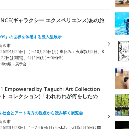
ERIENCE(ギャラクシー エクスペリエンス)あの旅
999』の世界を体感する没入型展示
所沢市
026年4月25日(土)～10月26日(月) ※休み：火曜(5月5日、8
22日は開館)、6月1日(月)〜5日(金)
・博物展・展示会
owered by Taguchi Art Collection
アート コレクション)「われわれが何をしたの
を社会とアート両方の視点から読み解く展覧会
所沢市
026年3月28日(土)～7月6日(月) ※休み：火曜(5月5日は開