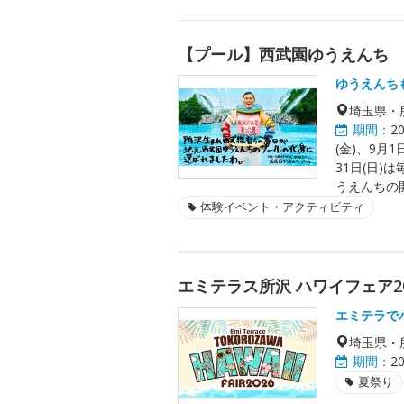
【プール】西武園ゆうえんち
ゆうえんち
埼玉県・
期間：
2
(金)、9月
31日(日)
うえんちの
体験イベント・アクティビティ
エミテラス所沢 ハワイフェア20
エミテラで
埼玉県・
期間：
2
夏祭り