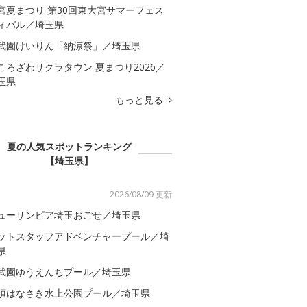
宮夏まつり 第30回東大宮サマーフェス
ィバル／埼玉県
武園けいりん「納涼祭」／埼玉県
ころざわサクラタウン 夏まつり2026／
玉県
もっと見る
夏の人気スポットランキング
【埼玉県】
2026/08/09 更新
ューサンピア埼玉おごせ／埼玉県
ットスタッフアドベンチャープール／埼
県
武園ゆうえんちプール／埼玉県
須はなさき水上公園プール／埼玉県