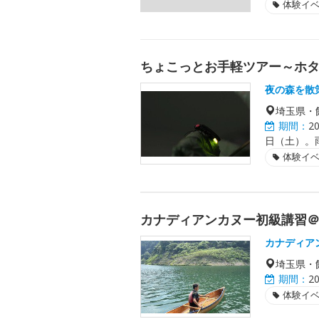
体験イ
ちょこっとお手軽ツアー～ホ
夜の森を散
埼玉県・
期間：
2
日（土）。
体験イ
カナディアンカヌー初級講習＠
カナディア
埼玉県・
期間：
2
体験イ