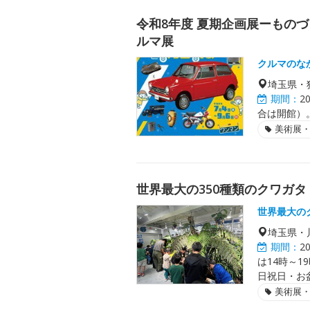
令和8年度 夏期企画展ーものづ
ルマ展
クルマのな
埼玉県・
期間：
2
合は開館）。
美術展
世界最大の350種類のクワガ
世界最大の
埼玉県・
期間：
2
は14時～1
日祝日・お盆
美術展