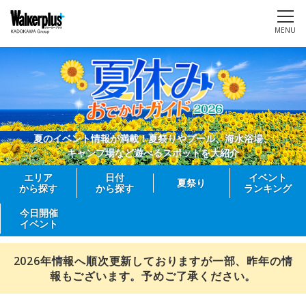
MENU
夏のイベント情報が満載！夏祭りやプール、海水浴場、
キャンプ場など遊べるスポットを大紹介
エリア
日付
イベント
夏祭り
から探す
から探す
ランキング
今日開催
イベント
2026年情報へ順次更新しておりますが一部、昨年の情
報もございます。予めご了承ください。