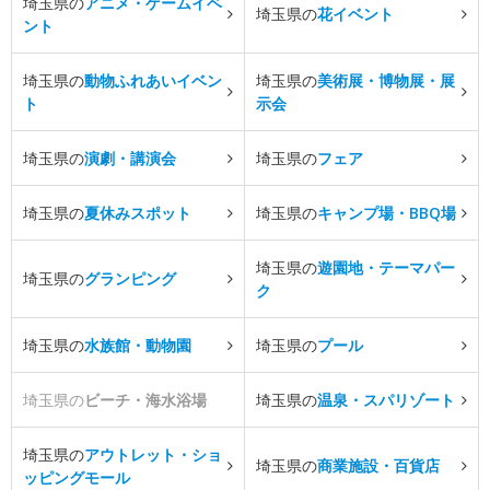
埼玉県の
アニメ・ゲームイベ
埼玉県の
花イベント
ント
埼玉県の
動物ふれあいイベン
埼玉県の
美術展・博物展・展
ト
示会
埼玉県の
演劇・講演会
埼玉県の
フェア
埼玉県の
夏休みスポット
埼玉県の
キャンプ場・BBQ場
埼玉県の
遊園地・テーマパー
埼玉県の
グランピング
ク
埼玉県の
水族館・動物園
埼玉県の
プール
埼玉県の
ビーチ・海水浴場
埼玉県の
温泉・スパリゾート
埼玉県の
アウトレット・ショ
埼玉県の
商業施設・百貨店
ッピングモール