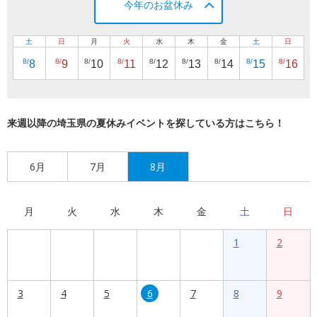
今年のお盆休み
土
日
月
火
水
木
金
土
日
8/
8/
8/
8/
8/
8/
8/
8/
8/
8
9
10
11
12
13
14
15
16
来週以降の埼玉県の夏休みイベントを探している方はこちら！
6月
7月
8月
月
火
水
木
金
土
日
1
2
3
4
5
6
7
8
9