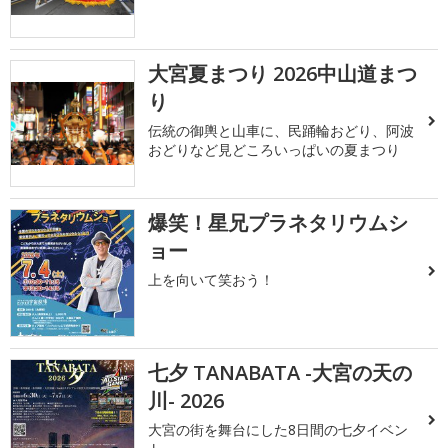
大宮夏まつり 2026中山道まつ
り
伝統の御輿と山車に、民踊輪おどり、阿波
おどりなど見どころいっぱいの夏まつり
爆笑！星兄プラネタリウムシ
ョー
上を向いて笑おう！
七夕 TANABATA -大宮の天の
川- 2026
大宮の街を舞台にした8日間の七夕イベン