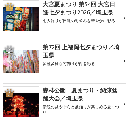
大宮夏まつり 第54回 大宮日
1
進七夕まつり2026／埼玉県
七夕飾りが日進の町並みを華やかに彩る
第72回 上福岡七夕まつり／埼
2
玉県
多種多様な竹飾りが街を彩る
森林公園 夏まつり・納涼盆
3
踊大会／埼玉県
伝統の盆やぐらと盆踊りが楽しめる夏まつ
り