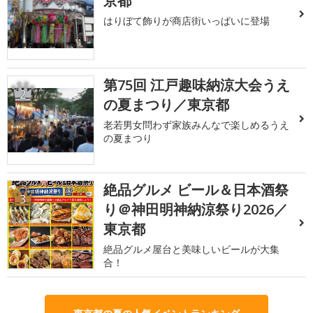
京都
はりぼて飾りが商店街いっぱいに登場
第75回 江戸趣味納涼大会うえ
2
の夏まつり／東京都
老若男女問わず家族みんなで楽しめるうえ
の夏まつり
絶品グルメ ビール＆日本酒祭
3
り＠神田明神納涼祭り2026／
東京都
絶品グルメ屋台と美味しいビールが大集
合！