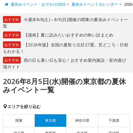
夏休みイベント・おでかけ2026
夏休みイベントカレンダー
20
今週末8/8(土)～8/9(日)開催の関東の夏休みイベント一
おすすめ
覧
【漫画】夏に読みたいおすすめの怖い話まとめ
おすすめ
【2026年版】全国の夏祭り注目27選。見どころ・日程
おすすめ
もわかる！
雨の日も暑い日も安心！おすすめ屋内施設・室内遊び
おすすめ
場ガイド
2026年8月5日(水)開催の東京都の夏休
みイベント一覧
エリアを絞り込む
関東
東京都
神奈川県
千葉県