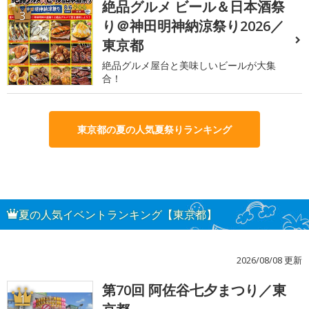
絶品グルメ ビール＆日本酒祭
3
り＠神田明神納涼祭り2026／
東京都
絶品グルメ屋台と美味しいビールが大集
合！
東京都の夏の人気夏祭りランキング
夏の人気イベントランキング【東京都】
2026/08/08 更新
第70回 阿佐谷七夕まつり／東
1