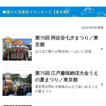
夏の人気夏祭りランキング【東京都】
2026/08/08 更新
第70回 阿佐谷七夕まつり／東
1
京都
はりぼて飾りが商店街いっぱいに登場
第75回 江戸趣味納涼大会うえ
2
の夏まつり／東京都
老若男女問わず家族みんなで楽しめるうえ
の夏まつり