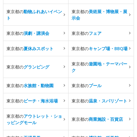
東京都の
動物ふれあいイベン
東京都の
美術展・博物展・展
ト
示会
東京都の
演劇・講演会
東京都の
フェア
東京都の
夏休みスポット
東京都の
キャンプ場・BBQ場
東京都の
遊園地・テーマパー
東京都の
グランピング
ク
東京都の
水族館・動物園
東京都の
プール
東京都の
ビーチ・海水浴場
東京都の
温泉・スパリゾート
東京都の
アウトレット・ショ
東京都の
商業施設・百貨店
ッピングモール