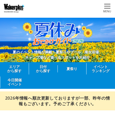
MENU
夏のイベント情報が満載！夏祭りやプール、海水浴場、
キャンプ場など遊べるスポットを大紹介
エリア
日付
イベント
夏祭り
から探す
から探す
ランキング
今日開催
イベント
2026年情報へ順次更新しておりますが一部、昨年の情
報もございます。予めご了承ください。