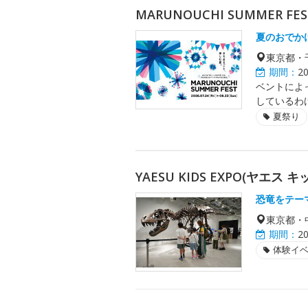
MARUNOUCHI SUMMER FES
夏のおでか
東京都・
期間：
2
ベントによ
しているわ
夏祭り
YAESU KIDS EXPO(ヤエス
恐竜をテー
東京都・
期間：
2
体験イ