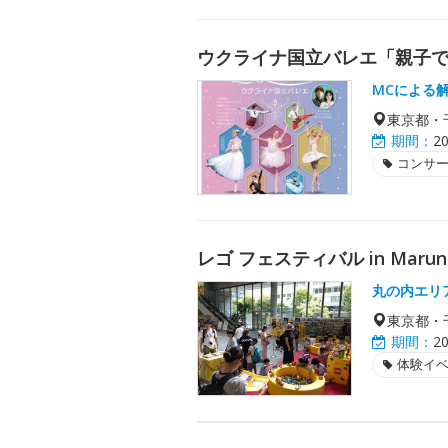
ウクライナ国立バレエ「親子
MCによる
東京都・
期間：
2
コンサ
レゴ フェスティバル in Maruno
丸の内エリ
東京都・
期間：
2
体験イ