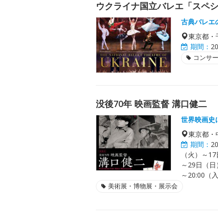
ウクライナ国立バレエ「スペシ
古典バレエ
東京都・
期間：
2
コンサ
没後70年 映画監督 溝口健二
世界映画史
東京都・
期間：
2
（火）～17
～29日（日）
～20:00（
美術展・博物展・展示会