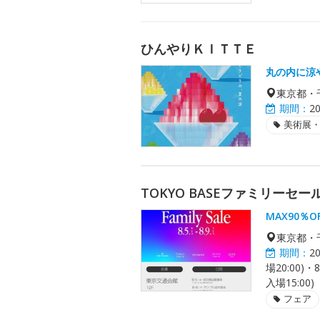
ひんやりＫＩＴＴＥ
丸の内に涼
東京都・
期間：
2
美術展
TOKYO BASEファミリーセー
MAX90％O
東京都・
期間：
2
場20:00)・8
入場15:00)
フェア