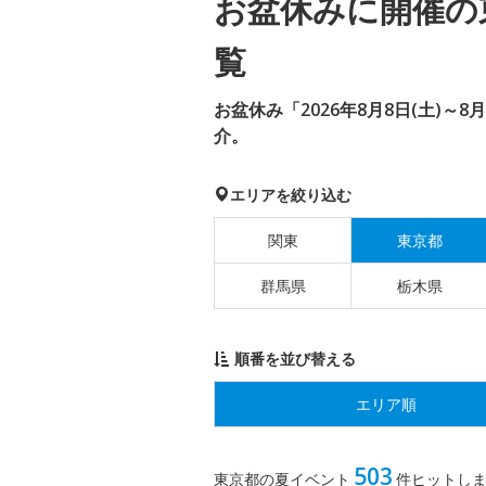
お盆休みに開催の
覧
お盆休み「2026年8月8日(土)～8
介。
エリアを絞り込む
関東
東京都
群馬県
栃木県
順番を並び替える
エリア順
503
東京都の夏イベント
件ヒットし