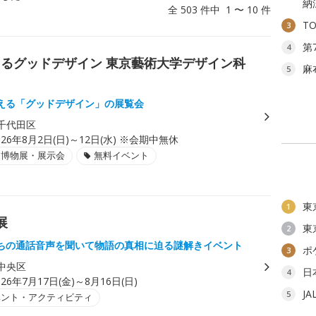
納
全 503 件中 1 〜 10 件
T
3
第
4
えるグッドデザイン 東京藝術大学デザイン科
麻
5
える「グッドデザイン」の展覧会
千代田区
026年8月2日(日)～12日(水) ※会期中無休
・博物展・展示会
無料イベント
東
1
展
東
2
ちの通話音声を聞いて物語の真相に迫る謎解きイベント
ポ
3
中央区
日
4
026年7月17日(金)～8月16日(日)
J
5
ベント・アクティビティ