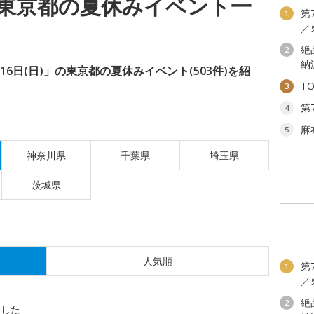
東京都の夏休みイベント一
第
1
／
絶
2
納
月16日(日)」の東京都の夏休みイベント(503件)を紹
T
3
第
4
麻
5
神奈川県
千葉県
埼玉県
茨城県
人気順
第
1
／
絶
2
ました