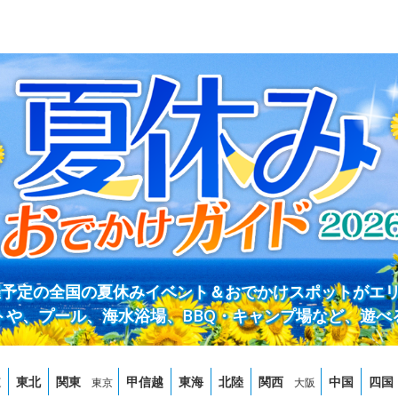
開催予定の全国の夏休みイベント＆おでかけスポットがエ
トや、プール、海水浴場、BBQ・キャンプ場など、遊べ
道
東北
関東
甲信越
東海
北陸
関西
中国
四国
東京
大阪