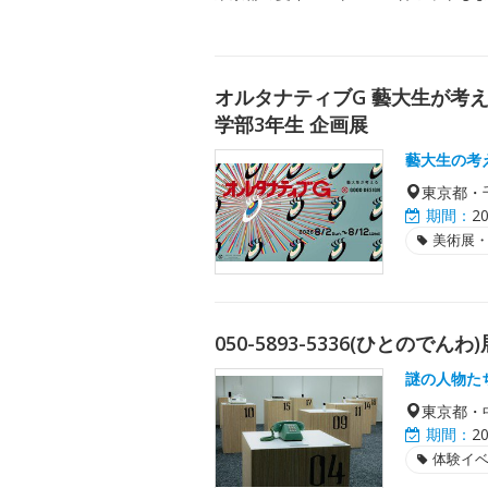
オルタナティブG 藝大生が考
学部3年生 企画展
藝大生の考
東京都・
期間：
2
美術展
050-5893-5336(ひとのでんわ)
謎の人物た
東京都・
期間：
2
体験イ