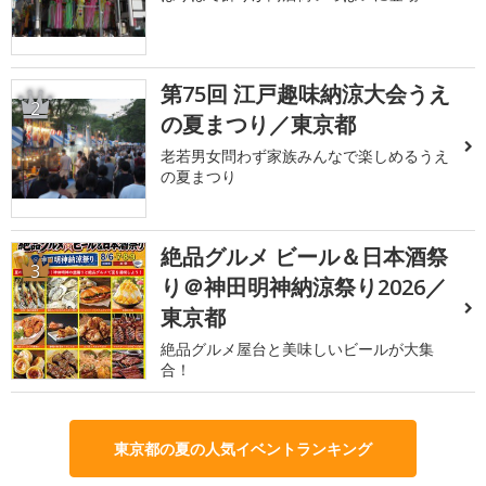
第75回 江戸趣味納涼大会うえ
2
の夏まつり／東京都
老若男女問わず家族みんなで楽しめるうえ
の夏まつり
絶品グルメ ビール＆日本酒祭
3
り＠神田明神納涼祭り2026／
東京都
絶品グルメ屋台と美味しいビールが大集
合！
東京都の夏の人気イベントランキング