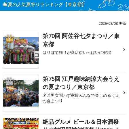
夏の人気夏祭りランキング【東京都】
2026/08/08 更新
第70回 阿佐谷七夕まつり／東
1
京都
はりぼて飾りが商店街いっぱいに登場
第75回 江戸趣味納涼大会うえ
2
の夏まつり／東京都
老若男女問わず家族みんなで楽しめるうえ
の夏まつり
絶品グルメ ビール＆日本酒祭
3