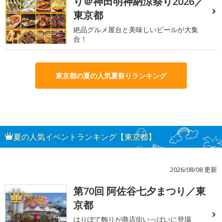
り＠神田明神納涼祭り2026／
東京都
絶品グルメ屋台と美味しいビールが大集
合！
東京都の夏の人気夏祭りランキング
夏の人気イベントランキング【東京都】
2026/08/08 更新
第70回 阿佐谷七夕まつり／東
1
京都
はりぼて飾りが商店街いっぱいに登場