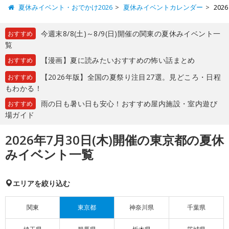
夏休みイベント・おでかけ2026
夏休みイベントカレンダー
20
今週末8/8(土)～8/9(日)開催の関東の夏休みイベント一
おすすめ
覧
【漫画】夏に読みたいおすすめの怖い話まとめ
おすすめ
【2026年版】全国の夏祭り注目27選。見どころ・日程
おすすめ
もわかる！
雨の日も暑い日も安心！おすすめ屋内施設・室内遊び
おすすめ
場ガイド
2026年7月30日(木)開催の東京都の夏休
みイベント一覧
エリアを絞り込む
関東
東京都
神奈川県
千葉県