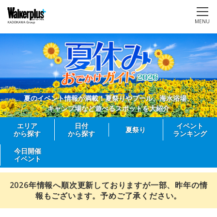
MENU
夏のイベント情報が満載！夏祭りやプール、海水浴場、
キャンプ場など遊べるスポットを大紹介
エリア
日付
イベント
夏祭り
から探す
から探す
ランキング
今日開催
イベント
2026年情報へ順次更新しておりますが一部、昨年の情
報もございます。予めご了承ください。