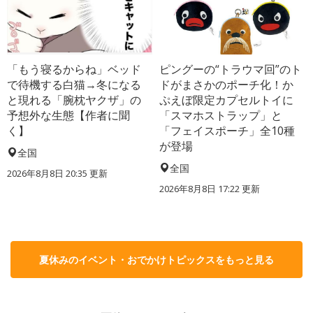
「もう寝るからね」ベッド
ピングーの“トラウマ回”のト
で待機する白猫→冬になる
ドがまさかのポーチ化！か
と現れる「腕枕ヤクザ」の
ぷえぼ限定カプセルトイに
予想外な生態【作者に聞
「スマホストラップ」と
く】
「フェイスポーチ」全10種
が登場
全国
全国
2026年8月8日 20:35
更新
2026年8月8日 17:22
更新
夏休みのイベント・おでかけトピックスをもっと見る