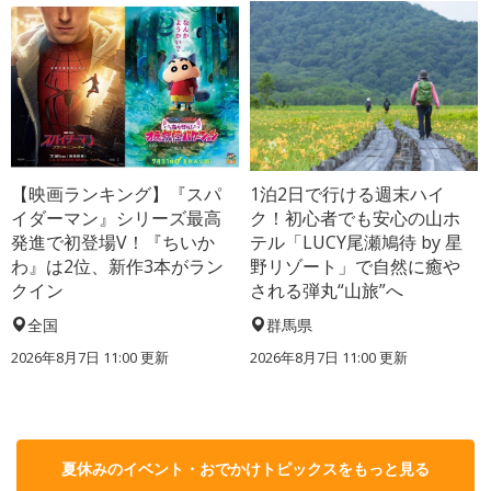
【映画ランキング】『スパ
1泊2日で行ける週末ハイ
イダーマン』シリーズ最高
ク！初心者でも安心の山ホ
発進で初登場V！『ちいか
テル「LUCY尾瀬鳩待 by 星
わ』は2位、新作3本がラン
野リゾート」で自然に癒や
クイン
される弾丸“山旅”へ
全国
群馬県
2026年8月7日 11:00
更新
2026年8月7日 11:00
更新
夏休みのイベント・おでかけトピックスをもっと見る