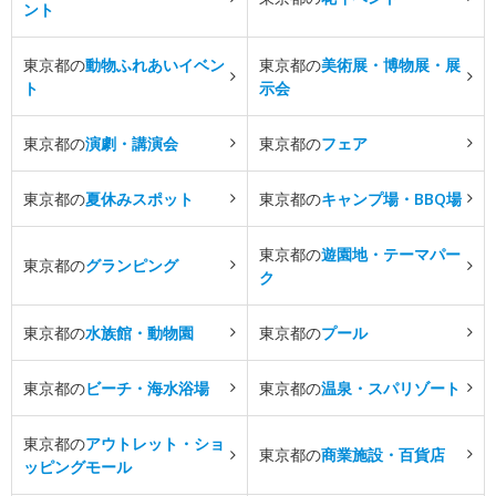
ント
東京都の
動物ふれあいイベン
東京都の
美術展・博物展・展
ト
示会
東京都の
演劇・講演会
東京都の
フェア
東京都の
夏休みスポット
東京都の
キャンプ場・BBQ場
東京都の
遊園地・テーマパー
東京都の
グランピング
ク
東京都の
水族館・動物園
東京都の
プール
東京都の
ビーチ・海水浴場
東京都の
温泉・スパリゾート
東京都の
アウトレット・ショ
東京都の
商業施設・百貨店
ッピングモール