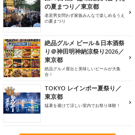
1
の夏まつり／東京都
老若男女問わず家族みんなで楽しめるうえ
の夏まつり
絶品グルメ ビール＆日本酒祭
2
り＠神田明神納涼祭り2026／
東京都
絶品グルメ屋台と美味しいビールが大集
合！
TOKYO レインボー夏祭り／
3
東京都
猛暑を避けて涼しい室内でお祭り体験！