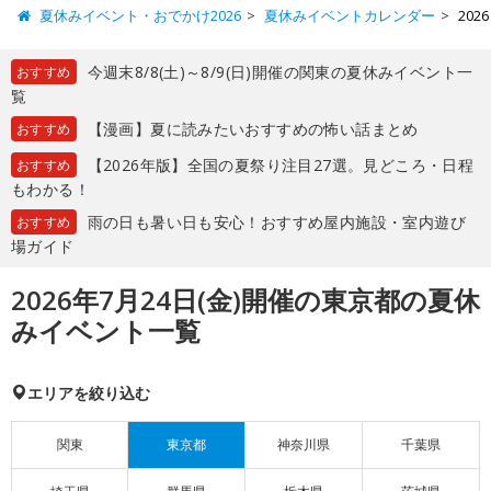
夏休みイベント・おでかけ2026
夏休みイベントカレンダー
20
今週末8/8(土)～8/9(日)開催の関東の夏休みイベント一
おすすめ
覧
【漫画】夏に読みたいおすすめの怖い話まとめ
おすすめ
【2026年版】全国の夏祭り注目27選。見どころ・日程
おすすめ
もわかる！
雨の日も暑い日も安心！おすすめ屋内施設・室内遊び
おすすめ
場ガイド
2026年7月24日(金)開催の東京都の夏休
みイベント一覧
エリアを絞り込む
関東
東京都
神奈川県
千葉県