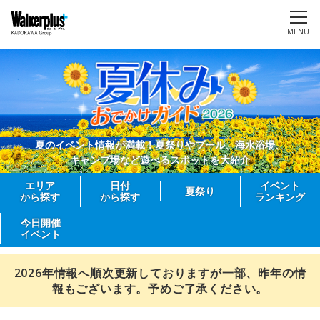
MENU
夏のイベント情報が満載！夏祭りやプール、海水浴場、
キャンプ場など遊べるスポットを大紹介
エリア
日付
イベント
夏祭り
から探す
から探す
ランキング
今日開催
イベント
2026年情報へ順次更新しておりますが一部、昨年の情
報もございます。予めご了承ください。