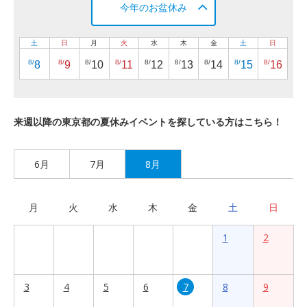
今年のお盆休み
土
日
月
火
水
木
金
土
日
8/
8/
8/
8/
8/
8/
8/
8/
8/
8
9
10
11
12
13
14
15
16
来週以降の東京都の夏休みイベントを探している方はこちら！
6月
7月
8月
月
火
水
木
金
土
日
1
2
3
4
5
6
7
8
9