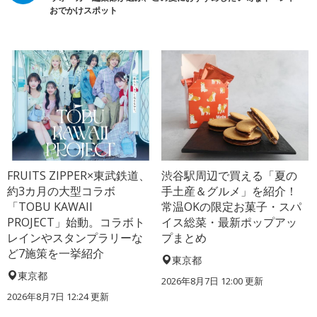
おでかけスポット
FRUITS ZIPPER×東武鉄道、
渋谷駅周辺で買える「夏の
約3カ月の大型コラボ
手土産＆グルメ」を紹介！
「TOBU KAWAII
常温OKの限定お菓子・スパ
PROJECT」始動。コラボト
イス総菜・最新ポップアッ
レインやスタンプラリーな
プまとめ
ど7施策を一挙紹介
東京都
東京都
2026年8月7日 12:00
更新
2026年8月7日 12:24
更新