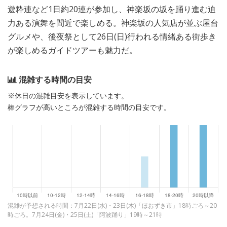
遊粋連など1日約20連が参加し、神楽坂の坂を踊り進む迫
力ある演舞を間近で楽しめる。神楽坂の人気店が並ぶ屋台
グルメや、後夜祭として26日(日)行われる情緒ある街歩き
が楽しめるガイドツアーも魅力だ。
混雑する時間の目安
※休日の混雑目安を表示しています。
棒グラフが高いところが混雑する時間の目安です。
混雑が予想される時間：7月22日(水)・23日(木)「ほおずき市」18時ごろ～20
時ごろ。7月24日(金)・25日(土)「阿波踊り」19時～21時