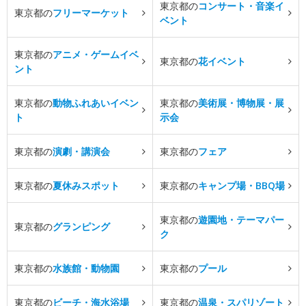
東京都の
コンサート・音楽イ
東京都の
フリーマーケット
ベント
東京都の
アニメ・ゲームイベ
東京都の
花イベント
ント
東京都の
動物ふれあいイベン
東京都の
美術展・博物展・展
ト
示会
東京都の
演劇・講演会
東京都の
フェア
東京都の
夏休みスポット
東京都の
キャンプ場・BBQ場
東京都の
遊園地・テーマパー
東京都の
グランピング
ク
東京都の
水族館・動物園
東京都の
プール
東京都の
ビーチ・海水浴場
東京都の
温泉・スパリゾート