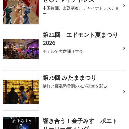
中国舞踊、楽器演奏、チャイナドレスショ
ー
第22回 エドモント夏まつり
2026
ホテルで大盆踊り大会！
第79回 みたままつり
献灯と揮毫懸雪洞の光が夜空を彩る
響き合う！金子みすゞポエト
リーリーディング