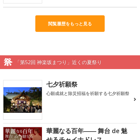
閲覧履歴をもっと見る
「第52回 神楽坂まつり」近くの夏祭り
七夕祈願祭
心願成就と除災招福を祈願する七夕祈願祭
華麗なる百年―― 舞台 de 魅
せるチャイナドレス