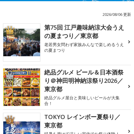
2026/08/06 更新
第75回 江戸趣味納涼大会うえ
1
の夏まつり／東京都
老若男女問わず家族みんなで楽しめるうえ
の夏まつり
絶品グルメ ビール＆日本酒祭
2
り＠神田明神納涼祭り2026／
東京都
絶品グルメ屋台と美味しいビールが大集
合！
TOKYO レインボー夏祭り／
3
東京都
猛暑を避けて涼しい室内でお祭り体験！