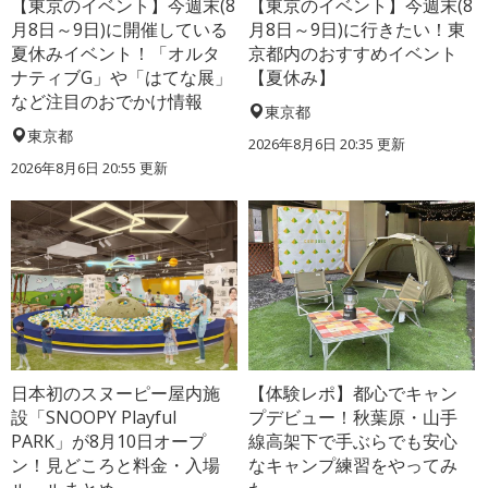
【東京のイベント】今週末(8
【東京のイベント】今週末(8
月8日～9日)に開催している
月8日～9日)に行きたい！東
夏休みイベント！「オルタ
京都内のおすすめイベント
ナティブG」や「はてな展」
【夏休み】
など注目のおでかけ情報
東京都
東京都
2026年8月6日 20:35
更新
2026年8月6日 20:55
更新
日本初のスヌーピー屋内施
【体験レポ】都心でキャン
設「SNOOPY Playful
プデビュー！秋葉原・山手
PARK」が8月10日オープ
線高架下で手ぶらでも安心
ン！見どころと料金・入場
なキャンプ練習をやってみ