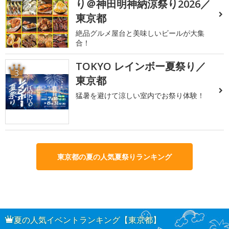
り＠神田明神納涼祭り2026／
東京都
絶品グルメ屋台と美味しいビールが大集
合！
TOKYO レインボー夏祭り／
3
東京都
猛暑を避けて涼しい室内でお祭り体験！
東京都の夏の人気夏祭りランキング
夏の人気イベントランキング【東京都】