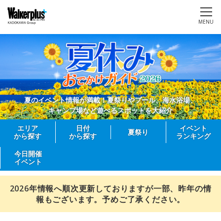
MENU
夏のイベント情報が満載！夏祭りやプール、海水浴場、
キャンプ場など遊べるスポットを大紹介
エリア
日付
イベント
夏祭り
から探す
から探す
ランキング
今日開催
イベント
2026年情報へ順次更新しておりますが一部、昨年の情
報もございます。予めご了承ください。