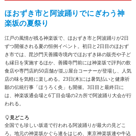
ほおずき市と阿波踊りでにぎわう神
楽坂の夏祭り
江戸の風情が残る神楽坂で、ほおずき市と阿波踊りが2日
ずつ開催される夏の恒例イベント。初日と2日目のほおず
き市では、毘沙門天善國寺境内でほおずき鉢の販売や子ど
も縁日を実施するほか、善國寺門前には神楽坂で評判の飲
食店や専門店約50店舗が並ぶ屋台コーナーが登場し、人気
店の味を気軽に楽しめる。23日(木)には暑気払いと健康祈
願の伝統行事「ほうろく灸」も開催。3日目と最終日に
は、神楽坂通会場と6丁目会場の2カ所で阿波踊り大会が行
われる。
見どころ
全国でも珍しい坂道で行われる阿波踊りが最大の見どこ
ろ。地元の神楽坂かぐら連をはじめ、東京神楽坂連や牛込