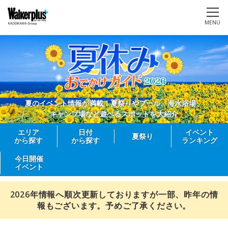
MENU
夏のイベント情報が満載！夏祭りやプール、海水浴場、
キャンプ場など遊べるスポットを大紹介
エリア
日付
イベント
夏祭り
から探す
から探す
ランキング
今日開催
イベント
2026年情報へ順次更新しておりますが一部、昨年の情
報もございます。予めご了承ください。