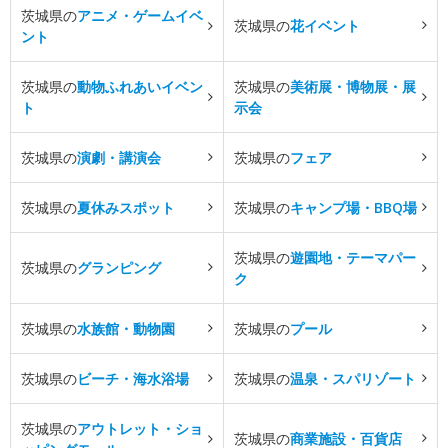
茨城県の
アニメ・ゲームイベ
茨城県の
花イベント
ント
茨城県の
動物ふれあいイベン
茨城県の
美術展・博物展・展
ト
示会
茨城県の
演劇・講演会
茨城県の
フェア
茨城県の
夏休みスポット
茨城県の
キャンプ場・BBQ場
茨城県の
遊園地・テーマパー
茨城県の
グランピング
ク
茨城県の
水族館・動物園
茨城県の
プール
茨城県の
ビーチ・海水浴場
茨城県の
温泉・スパリゾート
茨城県の
アウトレット・ショ
茨城県の
商業施設・百貨店