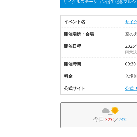
サイクルステーション誕生記念マルシ
イベント名
サイ
開催場所・会場
空の
開催日程
2026
雨天決
開催時間
09:30
料金
入場
公式サイト
公式
今日
32℃
／
24℃