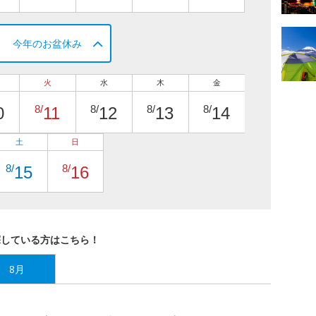
今年のお盆休み
火
水
木
金
8/
8/
8/
8/
0
11
12
13
14
土
日
8/
8/
15
16
探している方はこちら！
8月