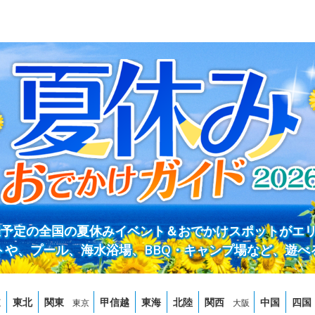
開催予定の全国の夏休みイベント＆おでかけスポットがエ
トや、プール、海水浴場、BBQ・キャンプ場など、遊べ
道
東北
関東
甲信越
東海
北陸
関西
中国
四国
東京
大阪