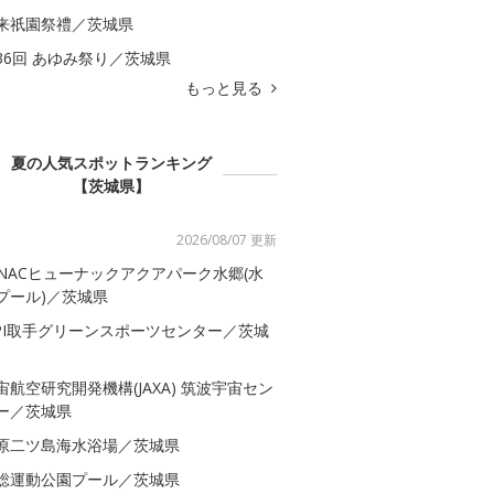
来祇園祭禮／茨城県
36回 あゆみ祭り／茨城県
もっと見る
夏の人気スポットランキング
【茨城県】
2026/08/07 更新
-NACヒューナックアクアパーク水郷(水
プール)／茨城県
SPI取手グリーンスポーツセンター／茨城
宙航空研究開発機構(JAXA) 筑波宇宙セン
ー／茨城県
原二ツ島海水浴場／茨城県
総運動公園プール／茨城県