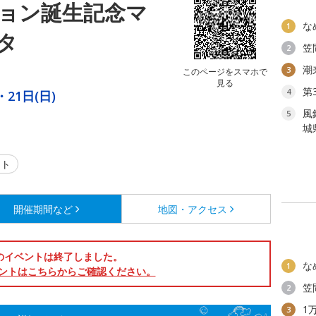
ョン誕生記念マ
な
1
タ
笠
2
潮
3
このページをスマホで
見る
第
4
・21日(日)
風
5
城
ント
開催期間など
地図・アクセス
のイベントは終了しました。
な
1
ントはこちらからご確認ください。
笠
2
1
3