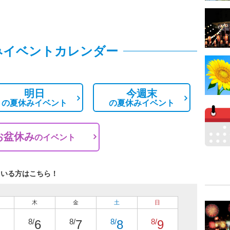
みイベントカレンダー
明日
今週末
の
夏休みイベント
の
夏休みイベント
お盆休み
の
イベント
ている方はこちら！
木
金
土
日
8/
8/
8/
8/
6
7
8
9