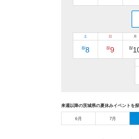
土
日
月
8/
8/
8/
8
9
1
来週以降の茨城県の夏休みイベントを
6月
7月