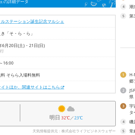
ェの詳細データ
潮
4
第
5
クルステーション誕生記念マルシェ
えき「そ・ら・ら」
年6月20日(土)・21日(日)
行
～16:00
H
無料 そらら入場料無料
1
郷
サイトほか、関連サイトはこちら
J
2
県
宇
3
タ
明日
32℃
／
23℃
磯
4
常
天気情報提供元：株式会社ライフビジネスウェザー
5