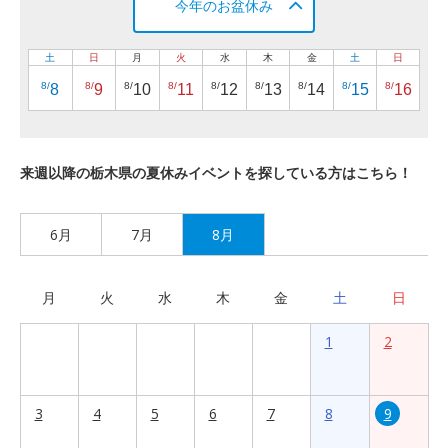
今年のお盆休み
土
日
月
火
水
木
金
土
日
8/
8/
8/
8/
8/
8/
8/
8/
8/
8
9
10
11
12
13
14
15
16
来週以降の栃木県の夏休みイベントを探している方はこちら！
6月
7月
8月
月
火
水
木
金
土
日
1
2
3
4
5
6
7
8
9