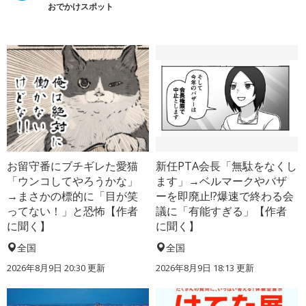
おでかけスポット
お留守番にブチギレた愛猫
新任PTA会長「無駄をなくし
「ウンコしてやろうかな」
ます」→ベルマークやバザ
→まさかの標的に「目が笑
ーを即廃止!?爆速で終わる会
ってない！」と恐怖【作者
議に「有能すぎる」【作者
に聞く】
に聞く】
全国
全国
2026年8月9日 20:30
更新
2026年8月9日 18:13
更新