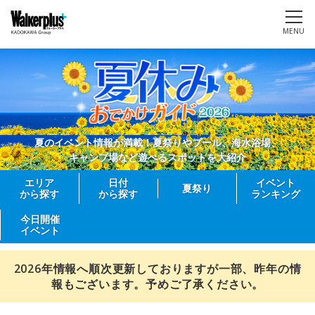
MENU
夏のイベント情報が満載！夏祭りやプール、海水浴場、
キャンプ場など遊べるスポットを大紹介
エリア
日付
イベント
夏祭り
から探す
から探す
ランキング
今日開催
イベント
2026年情報へ順次更新しておりますが一部、昨年の情
報もございます。予めご了承ください。