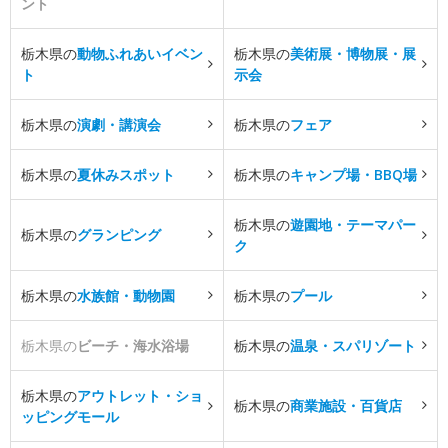
ント
栃木県の
動物ふれあいイベン
栃木県の
美術展・博物展・展
ト
示会
栃木県の
演劇・講演会
栃木県の
フェア
栃木県の
夏休みスポット
栃木県の
キャンプ場・BBQ場
栃木県の
遊園地・テーマパー
栃木県の
グランピング
ク
栃木県の
水族館・動物園
栃木県の
プール
栃木県の
ビーチ・海水浴場
栃木県の
温泉・スパリゾート
栃木県の
アウトレット・ショ
栃木県の
商業施設・百貨店
ッピングモール