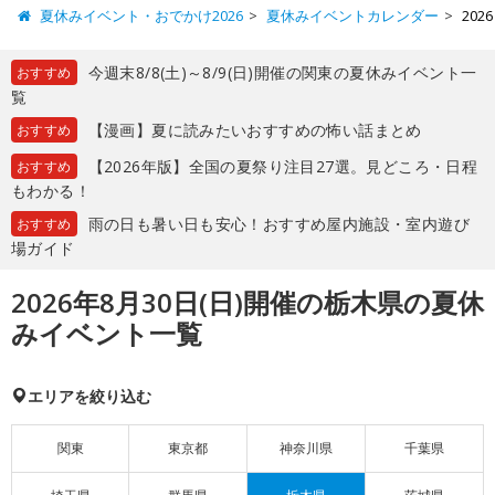
夏休みイベント・おでかけ2026
夏休みイベントカレンダー
20
今週末8/8(土)～8/9(日)開催の関東の夏休みイベント一
おすすめ
覧
【漫画】夏に読みたいおすすめの怖い話まとめ
おすすめ
【2026年版】全国の夏祭り注目27選。見どころ・日程
おすすめ
もわかる！
雨の日も暑い日も安心！おすすめ屋内施設・室内遊び
おすすめ
場ガイド
2026年8月30日(日)開催の栃木県の夏休
みイベント一覧
エリアを絞り込む
関東
東京都
神奈川県
千葉県