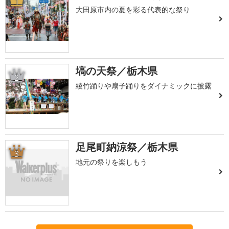
1
大田原市内の夏を彩る代表的な祭り
塙の天祭／栃木県
2
綾竹踊りや扇子踊りをダイナミックに披露
足尾町納涼祭／栃木県
3
地元の祭りを楽しもう