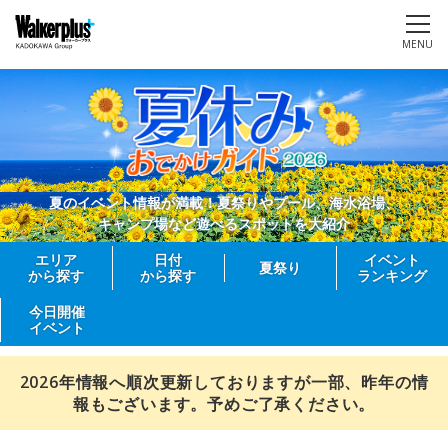
MENU
夏のイベント情報が満載！夏祭りやプール、海水浴場、
キャンプ場など遊べるスポットを大紹介
エリア
日付
イベント
夏祭り
から探す
から探す
ランキング
今日開催
イベント
2026年情報へ順次更新しておりますが一部、昨年の情
報もございます。予めご了承ください。