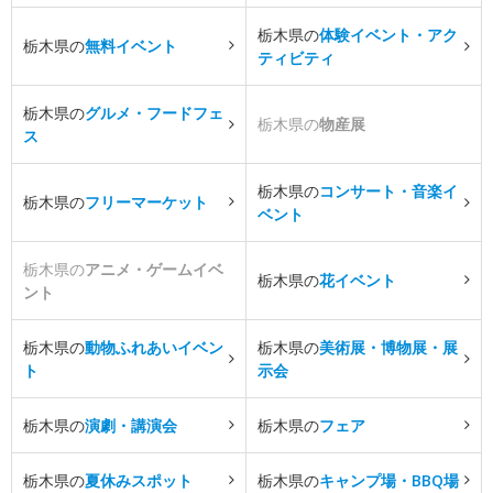
栃木県の
体験イベント・アク
栃木県の
無料イベント
ティビティ
栃木県の
グルメ・フードフェ
栃木県の
物産展
ス
栃木県の
コンサート・音楽イ
栃木県の
フリーマーケット
ベント
栃木県の
アニメ・ゲームイベ
栃木県の
花イベント
ント
栃木県の
動物ふれあいイベン
栃木県の
美術展・博物展・展
ト
示会
栃木県の
演劇・講演会
栃木県の
フェア
栃木県の
夏休みスポット
栃木県の
キャンプ場・BBQ場