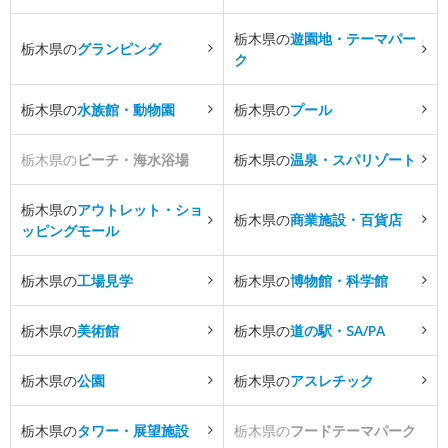
栃木県の
遊園地・テーマパー
栃木県の
グランピング
ク
栃木県の
水族館・動物園
栃木県の
プール
栃木県の
ビーチ・海水浴場
栃木県の
温泉・スパリゾート
栃木県の
アウトレット・ショ
栃木県の
商業施設・百貨店
ッピングモール
栃木県の
工場見学
栃木県の
博物館・科学館
栃木県の
美術館
栃木県の
道の駅・SA/PA
栃木県の
公園
栃木県の
アスレチック
栃木県の
タワー・展望施設
栃木県の
フードテーマパーク