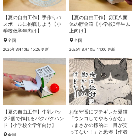
【夏の自由工作】手作りバ
【夏の自由工作】切頂八面
スボールに挑戦しよう【小
体の貯金箱【小学校3年生以
学校低学年向け】
上向け】
全国
全国
2026年8月10日 15:26
更新
2026年8月10日 11:00
更新
【夏の自由工作】牛乳パッ
お留守番にブチギレた愛猫
ク2個で作れるパクパクハン
「ウンコしてやろうかな」
ド【小学校全学年向け】
→まさかの標的に「目が笑
ってない！」と恐怖【作者
全国