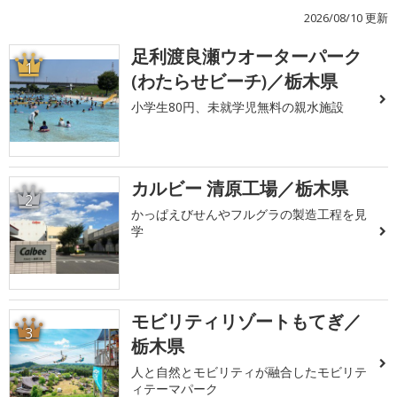
2026/08/10 更新
足利渡良瀬ウオーターパーク
1
(わたらせビーチ)／栃木県
小学生80円、未就学児無料の親水施設
カルビー 清原工場／栃木県
2
かっぱえびせんやフルグラの製造工程を見
学
モビリティリゾートもてぎ／
3
栃木県
人と自然とモビリティが融合したモビリテ
ィテーマパーク