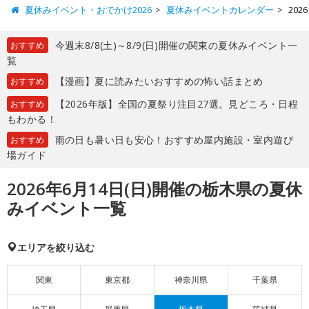
夏休みイベント・おでかけ2026
夏休みイベントカレンダー
20
今週末8/8(土)～8/9(日)開催の関東の夏休みイベント一
おすすめ
覧
【漫画】夏に読みたいおすすめの怖い話まとめ
おすすめ
【2026年版】全国の夏祭り注目27選。見どころ・日程
おすすめ
もわかる！
雨の日も暑い日も安心！おすすめ屋内施設・室内遊び
おすすめ
場ガイド
2026年6月14日(日)開催の栃木県の夏休
みイベント一覧
エリアを絞り込む
関東
東京都
神奈川県
千葉県