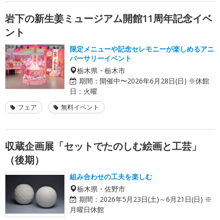
岩下の新生姜ミュージアム開館11周年記念イベ
ント
限定メニューや記念セレモニーが楽しめるアニ
バーサリーイベント
栃木県・栃木市
期間：
開催中〜2026年6月28日(日) ※休館
日：火曜
フェア
無料イベント
収蔵企画展「セットでたのしむ絵画と工芸」
（後期）
組み合わせの工夫を楽しむ
栃木県・佐野市
期間：
2026年5月23日(土)～6月21日(日) ※
月曜日休館