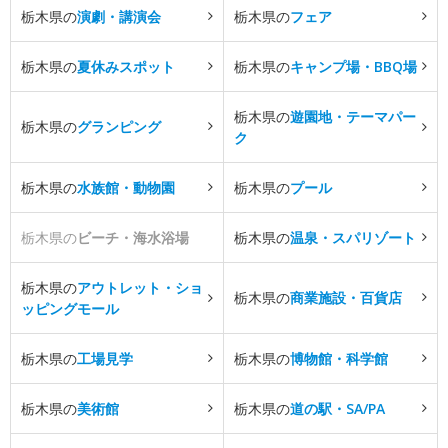
栃木県の
演劇・講演会
栃木県の
フェア
栃木県の
夏休みスポット
栃木県の
キャンプ場・BBQ場
栃木県の
遊園地・テーマパー
栃木県の
グランピング
ク
栃木県の
水族館・動物園
栃木県の
プール
栃木県の
ビーチ・海水浴場
栃木県の
温泉・スパリゾート
栃木県の
アウトレット・ショ
栃木県の
商業施設・百貨店
ッピングモール
栃木県の
工場見学
栃木県の
博物館・科学館
栃木県の
美術館
栃木県の
道の駅・SA/PA