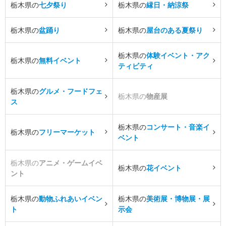
栃木県の
七夕祭り
栃木県の
縁日・納涼祭
栃木県の
盆踊り
栃木県の
屋台のある夏祭り
栃木県の
体験イベント・アク
栃木県の
無料イベント
ティビティ
栃木県の
グルメ・フードフェ
栃木県の
物産展
ス
栃木県の
コンサート・音楽イ
栃木県の
フリーマーケット
ベント
栃木県の
アニメ・ゲームイベ
栃木県の
花イベント
ント
栃木県の
動物ふれあいイベン
栃木県の
美術展・博物展・展
ト
示会