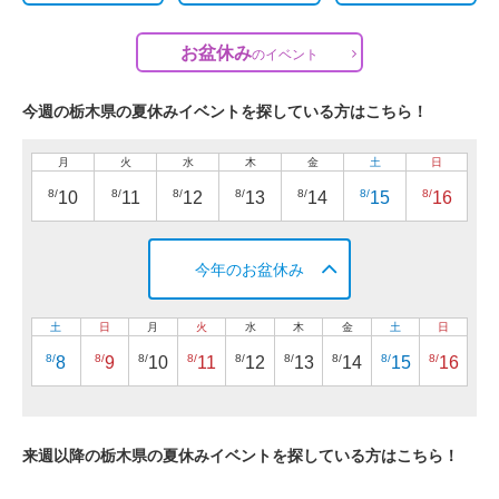
お盆休み
の
イベント
今週の栃木県の夏休みイベントを探している方はこちら！
月
火
水
木
金
土
日
8/
8/
8/
8/
8/
8/
8/
10
11
12
13
14
15
16
今年のお盆休み
土
日
月
火
水
木
金
土
日
8/
8/
8/
8/
8/
8/
8/
8/
8/
8
9
10
11
12
13
14
15
16
来週以降の栃木県の夏休みイベントを探している方はこちら！