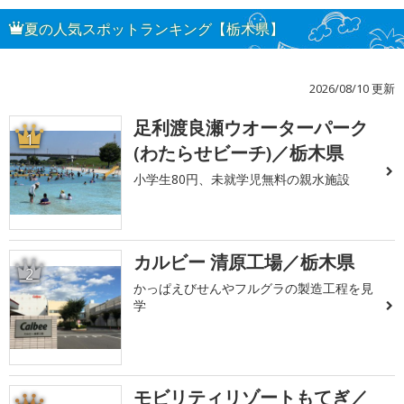
夏の人気スポットランキング【栃木県】
2026/08/10 更新
足利渡良瀬ウオーターパーク
1
(わたらせビーチ)／栃木県
小学生80円、未就学児無料の親水施設
カルビー 清原工場／栃木県
2
かっぱえびせんやフルグラの製造工程を見
学
モビリティリゾートもてぎ／