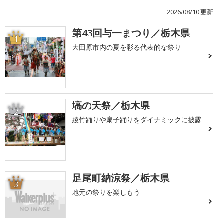
2026/08/10 更新
第43回与一まつり／栃木県
1
大田原市内の夏を彩る代表的な祭り
塙の天祭／栃木県
2
綾竹踊りや扇子踊りをダイナミックに披露
足尾町納涼祭／栃木県
3
地元の祭りを楽しもう