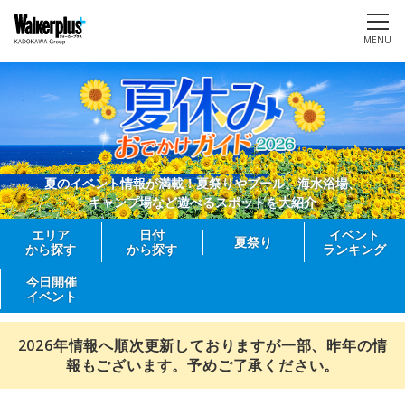
MENU
夏のイベント情報が満載！夏祭りやプール、海水浴場、
キャンプ場など遊べるスポットを大紹介
エリア
日付
イベント
夏祭り
から探す
から探す
ランキング
今日開催
イベント
2026年情報へ順次更新しておりますが一部、昨年の情
報もございます。予めご了承ください。