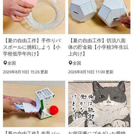
【夏の自由工作】手作りバ
【夏の自由工作】切頂八面
スボールに挑戦しよう【小
体の貯金箱【小学校3年生以
学校低学年向け】
上向け】
全国
全国
2026年8月10日 15:26
更新
2026年8月10日 11:00
更新
【夏の自由工作】牛乳パッ
お留守番にブチギレた愛猫