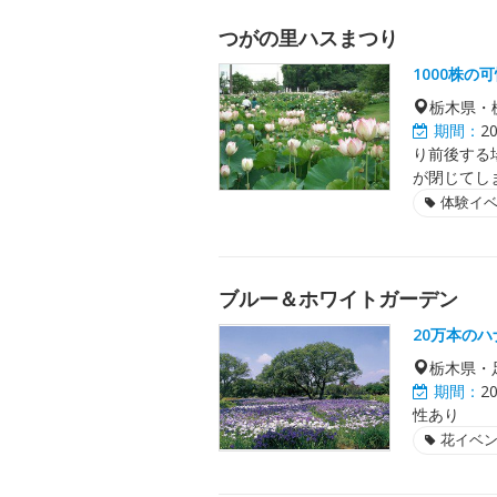
つがの里ハスまつり
1000株の
栃木県・
期間：
2
り前後する
が閉じてし
体験イ
ブルー＆ホワイトガーデン
20万本のハ
栃木県・
期間：
2
性あり
花イベ