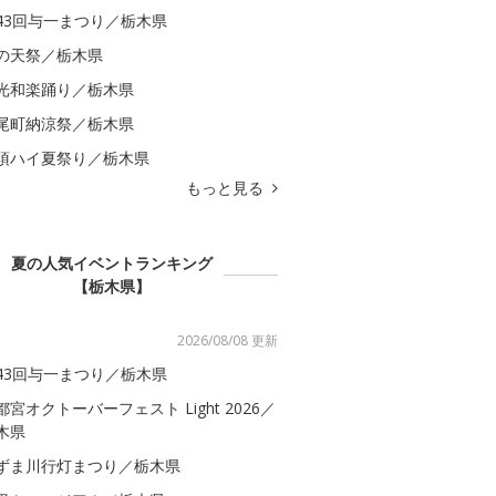
43回与一まつり／栃木県
の天祭／栃木県
光和楽踊り／栃木県
尾町納涼祭／栃木県
須ハイ夏祭り／栃木県
もっと見る
夏の人気イベントランキング
【栃木県】
2026/08/08 更新
43回与一まつり／栃木県
都宮オクトーバーフェスト Light 2026／
木県
ずま川行灯まつり／栃木県