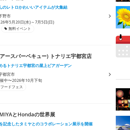
んのレトロかわいいアイテムが大集結
下野市
026年5月20日(水)～7月5日(日)
無料イベント
ーバンアースバーベキュー) トナリエ宇都宮店
しめるトナリエ宇都宮の屋上ビアガーデン
宇都宮市
催中〜2026年10月下旬
・フードフェス
 TAMIYAとHondaの世界展
0年を記念したタミヤとのコラボレーション展示を開催