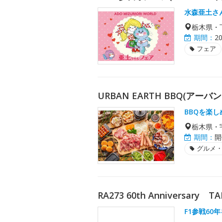
水森亜土さ
栃木県・
期間：
2
フェア
URBAN EARTH BBQ(ア
BBQを楽
栃木県・
期間：
開
グルメ
RA273 60th Anniversary
F1参戦6