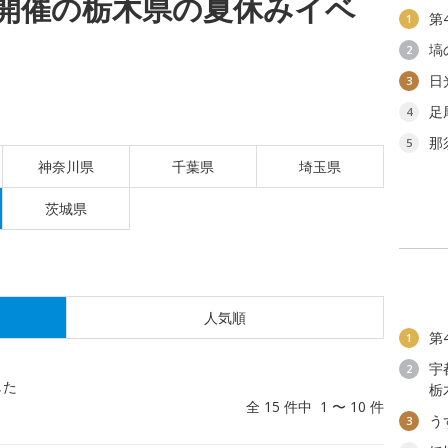
(水)開催の栃木県の夏休みイベ
第
1
塙
2
日
3
足
4
那
5
神奈川県
千葉県
埼玉県
茨城県
人気順
第
1
宇
2
した
栃
全 15 件中 1 〜 10 件
う
3