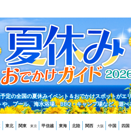
開催予定の全国の夏休みイベント＆おでかけスポットがエ
トや、プール、海水浴場、BBQ・キャンプ場など、遊べ
道
東北
関東
甲信越
東海
北陸
関西
中国
四国
東京
大阪