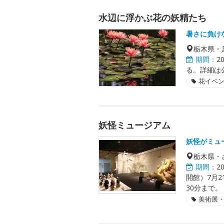
水辺に浮かぶ花の妖精たち
暑さに負け
栃木県・
期間：
2
る。詳細は
花イベ
妖怪ミュージアム
妖怪がミュ
栃木県・
期間：
2
開館）7月2
30分まで。
美術展