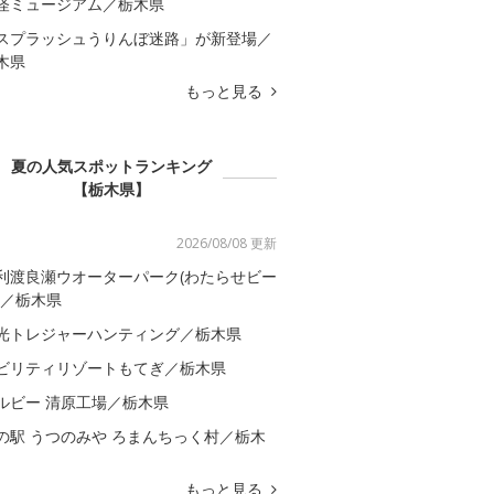
怪ミュージアム／栃木県
スプラッシュうりんぼ迷路」が新登場／
木県
もっと見る
夏の人気スポットランキング
【栃木県】
2026/08/08 更新
利渡良瀬ウオーターパーク(わたらせビー
)／栃木県
光トレジャーハンティング／栃木県
ビリティリゾートもてぎ／栃木県
ルビー 清原工場／栃木県
の駅 うつのみや ろまんちっく村／栃木
もっと見る