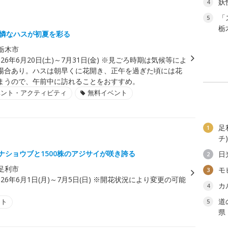
妖
4
「
5
栃
可憐なハスが初夏を彩る
栃木市
026年6月20日(土)～7月31日(金) ※見ごろ時期は気候等によ
場合あり。ハスは朝早くに花開き、正午を過ぎた頃には花
まうので、午前中に訪れることをおすすめ。
ベント・アクティビティ
無料イベント
足
1
チ
ナショウブと1500株のアジサイが咲き誇る
日
2
足利市
モ
3
026年6月1日(月)～7月5日(日) ※開花状況により変更の可能
カ
4
道
ント
5
県