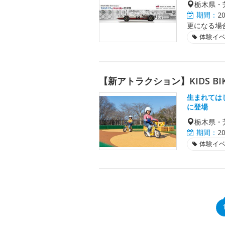
栃木県・
期間：
2
更になる場
体験イ
【新アトラクション】KIDS BI
生まれては
に登場
栃木県・
期間：
2
体験イ