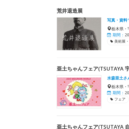
荒井退造展
写真・資料
栃木県・
期間：
2
美術展
亜土ちゃんフェア(TSUTAYA 
水森亜土さ
栃木県・
期間：
2
フェア
亜土ちゃんフェア(TSUTAYA 