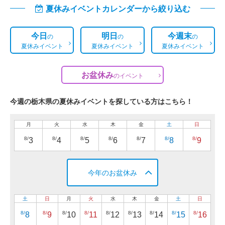
夏休みイベントカレンダーから絞り込む
今日
明日
今週末
の
の
の
夏休みイベント
夏休みイベント
夏休みイベント
お盆休み
の
イベント
今週の栃木県の夏休みイベントを探している方はこちら！
月
火
水
木
金
土
日
8/
8/
8/
8/
8/
8/
8/
3
4
5
6
7
8
9
今年のお盆休み
土
日
月
火
水
木
金
土
日
8/
8/
8/
8/
8/
8/
8/
8/
8/
8
9
10
11
12
13
14
15
16