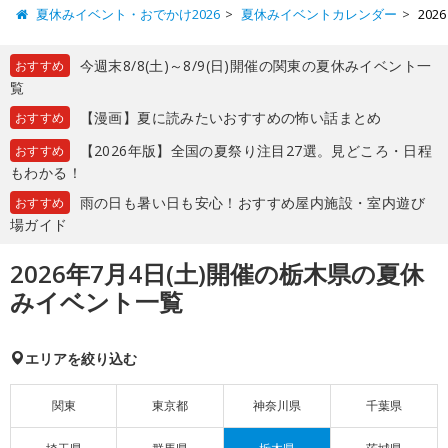
夏休みイベント・おでかけ2026
夏休みイベントカレンダー
20
今週末8/8(土)～8/9(日)開催の関東の夏休みイベント一
おすすめ
覧
【漫画】夏に読みたいおすすめの怖い話まとめ
おすすめ
【2026年版】全国の夏祭り注目27選。見どころ・日程
おすすめ
もわかる！
雨の日も暑い日も安心！おすすめ屋内施設・室内遊び
おすすめ
場ガイド
2026年7月4日(土)開催の栃木県の夏休
みイベント一覧
エリアを絞り込む
関東
東京都
神奈川県
千葉県