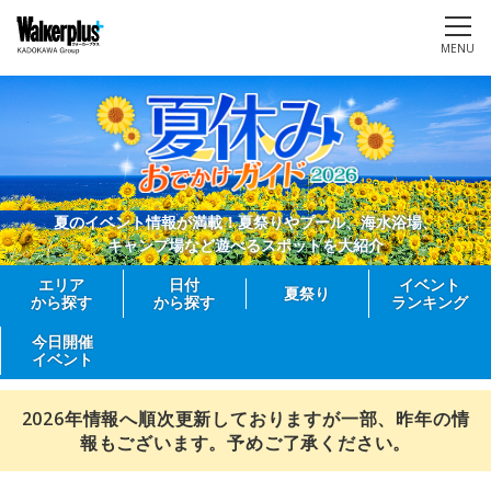
MENU
夏のイベント情報が満載！夏祭りやプール、海水浴場、
キャンプ場など遊べるスポットを大紹介
エリア
日付
イベント
夏祭り
から探す
から探す
ランキング
今日開催
イベント
2026年情報へ順次更新しておりますが一部、昨年の情
報もございます。予めご了承ください。