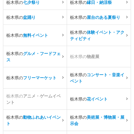
栃木県の
七夕祭り
栃木県の
縁日・納涼祭
栃木県の
盆踊り
栃木県の
屋台のある夏祭り
栃木県の
体験イベント・アク
栃木県の
無料イベント
ティビティ
栃木県の
グルメ・フードフェ
栃木県の
物産展
ス
栃木県の
コンサート・音楽イ
栃木県の
フリーマーケット
ベント
栃木県の
アニメ・ゲームイベ
栃木県の
花イベント
ント
栃木県の
動物ふれあいイベン
栃木県の
美術展・博物展・展
ト
示会