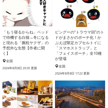
「もう寝るからね」ベッド
ピングーの“トラウマ回”のト
で待機する白猫→冬になる
ドがまさかのポーチ化！か
と現れる「腕枕ヤクザ」の
ぷえぼ限定カプセルトイに
予想外な生態【作者に聞
「スマホストラップ」と
く】
「フェイスポーチ」全10種
が登場
全国
全国
2026年8月8日 20:35
更新
2026年8月8日 17:22
更新