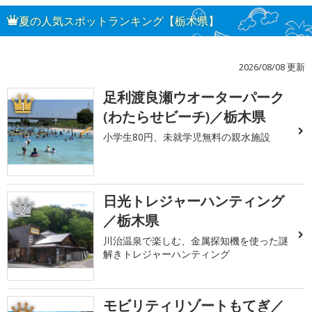
夏の人気スポットランキング【栃木県】
2026/08/08 更新
足利渡良瀬ウオーターパーク
1
(わたらせビーチ)／栃木県
小学生80円、未就学児無料の親水施設
日光トレジャーハンティング
2
／栃木県
川治温泉で楽しむ、金属探知機を使った謎
解きトレジャーハンティング
モビリティリゾートもてぎ／