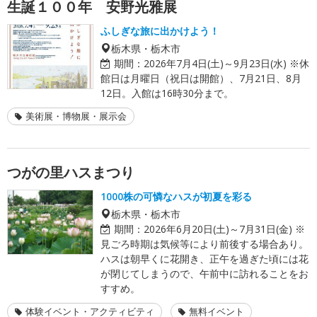
生誕１００年 安野光雅展
ふしぎな旅に出かけよう！
栃木県・栃木市
期間：
2026年7月4日(土)～9月23日(水) ※休
館日は月曜日（祝日は開館）、7月21日、8月
12日。入館は16時30分まで。
美術展・博物展・展示会
つがの里ハスまつり
1000株の可憐なハスが初夏を彩る
栃木県・栃木市
期間：
2026年6月20日(土)～7月31日(金) ※
見ごろ時期は気候等により前後する場合あり。
ハスは朝早くに花開き、正午を過ぎた頃には花
が閉じてしまうので、午前中に訪れることをお
すすめ。
体験イベント・アクティビティ
無料イベント