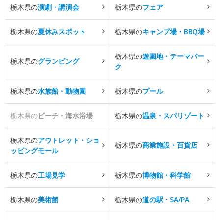
栃木県の
演劇・講演会
栃木県の
フェア
栃木県の
夏休みスポット
栃木県の
キャンプ場・BBQ場
栃木県の
遊園地・テーマパー
栃木県の
グランピング
ク
栃木県の
水族館・動物園
栃木県の
プール
栃木県の
ビーチ・海水浴場
栃木県の
温泉・スパリゾート
栃木県の
アウトレット・ショ
栃木県の
商業施設・百貨店
ッピングモール
栃木県の
工場見学
栃木県の
博物館・科学館
栃木県の
美術館
栃木県の
道の駅・SA/PA