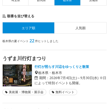
埼玉県
群馬県
栃木県
茨城県
順番を並び替える
エリア順
人気順
22
栃木県の夏イベント
件ヒットしました
うずま川行灯まつり
行灯が照らす川辺をゆっくりと散策
栃木県・栃木市
期間：
2026年7月4日(土)～9月30日(水) ※日
によって特別イベントも開催。
美術展・博物展・展示会
無料イベント