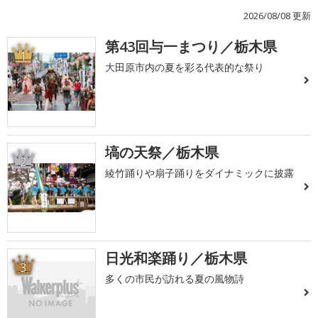
2026/08/08 更新
第43回与一まつり／栃木県
1
大田原市内の夏を彩る代表的な祭り
塙の天祭／栃木県
2
綾竹踊りや扇子踊りをダイナミックに披露
日光和楽踊り／栃木県
3
多くの市民が訪れる夏の風物詩