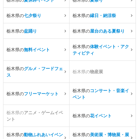
栃木県の
七夕祭り
栃木県の
縁日・納涼祭
栃木県の
盆踊り
栃木県の
屋台のある夏祭り
栃木県の
体験イベント・アク
栃木県の
無料イベント
ティビティ
栃木県の
グルメ・フードフェ
栃木県の
物産展
ス
栃木県の
コンサート・音楽イ
栃木県の
フリーマーケット
ベント
栃木県の
アニメ・ゲームイベ
栃木県の
花イベント
ント
栃木県の
動物ふれあいイベン
栃木県の
美術展・博物展・展