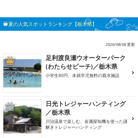
夏の人気スポットランキング【栃木県】
2026/08/08 更新
足利渡良瀬ウオーターパーク
1
(わたらせビーチ)／栃木県
小学生80円、未就学児無料の親水施設
日光トレジャーハンティング
2
／栃木県
川治温泉で楽しむ、金属探知機を使った謎
解きトレジャーハンティング