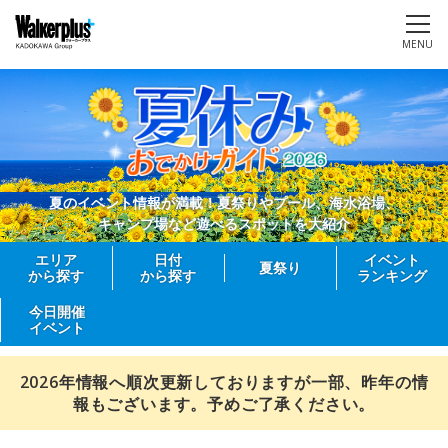
MENU
夏のイベント情報が満載！夏祭りやプール、海水浴場、
キャンプ場など遊べるスポットを大紹介
エリア
日付
イベント
夏祭り
から探す
から探す
ランキング
今日開催
イベント
2026年情報へ順次更新しておりますが一部、昨年の情
報もございます。予めご了承ください。