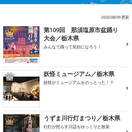
2026/08/09 更新
第109回 那須塩原市盆踊り
1
大会／栃木県
みんなで踊って笑顔になろう！
妖怪ミュージアム／栃木県
2
妖怪がミュージアムをのっとった！？
うずま川行灯まつり／栃木県
3
行灯が照らす川辺をゆっくりと散策