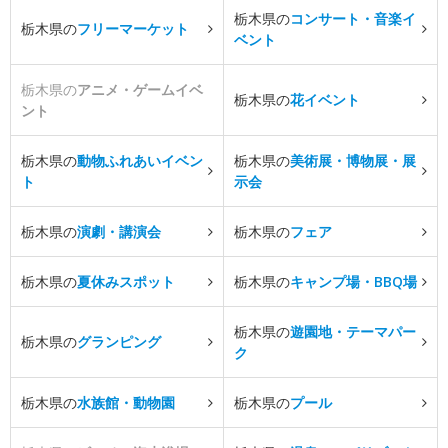
栃木県の
コンサート・音楽イ
栃木県の
フリーマーケット
ベント
栃木県の
アニメ・ゲームイベ
栃木県の
花イベント
ント
栃木県の
動物ふれあいイベン
栃木県の
美術展・博物展・展
ト
示会
栃木県の
演劇・講演会
栃木県の
フェア
栃木県の
夏休みスポット
栃木県の
キャンプ場・BBQ場
栃木県の
遊園地・テーマパー
栃木県の
グランピング
ク
栃木県の
水族館・動物園
栃木県の
プール