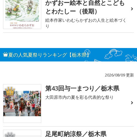
かずおー絵本と自然とこども
とわたしー（後期）
絵本作家いわむらかずおの人生と絵本づく
り
夏の人気夏祭りランキング【栃木県】
2026/08/09 更新
第43回与一まつり／栃木県
1
大田原市内の夏を彩る代表的な祭り
足尾町納涼祭／栃木県