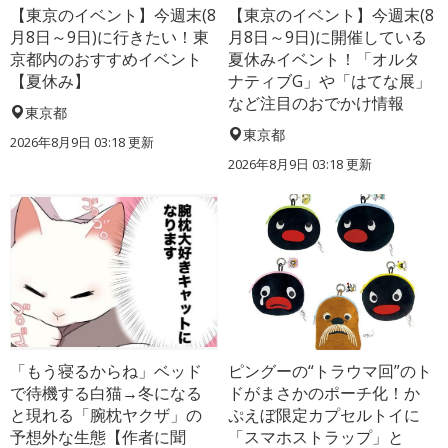
【東京のイベント】今週末(8
【東京のイベント】今週末(8
月8日～9日)に行きたい！東
月8日～9日)に開催している
京都内のおすすめイベント
夏休みイベント！「オルタ
【夏休み】
ナティブG」や「はてな展」
など注目のおでかけ情報
東京都
東京都
2026年8月9日 03:18
更新
2026年8月9日 03:18
更新
「もう寝るからね」ベッド
ピングーの“トラウマ回”のト
で待機する白猫→冬になる
ドがまさかのポーチ化！か
と現れる「腕枕ヤクザ」の
ぷえぼ限定カプセルトイに
予想外な生態【作者に聞
「スマホストラップ」と