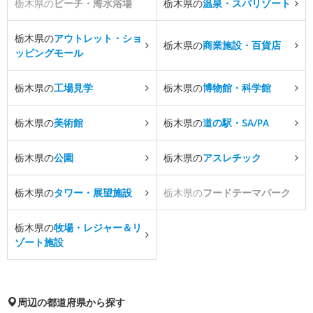
栃木県の
ビーチ・海水浴場
栃木県の
温泉・スパリゾート
栃木県の
アウトレット・ショ
栃木県の
商業施設・百貨店
ッピングモール
栃木県の
工場見学
栃木県の
博物館・科学館
栃木県の
美術館
栃木県の
道の駅・SA/PA
栃木県の
公園
栃木県の
アスレチック
栃木県の
タワー・展望施設
栃木県の
フードテーマパーク
栃木県の
牧場・レジャー＆リ
ゾート施設
周辺の都道府県から探す