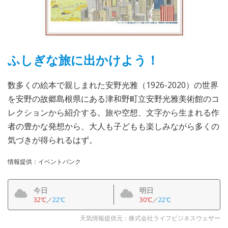
ふしぎな旅に出かけよう！
数多くの絵本で親しまれた安野光雅（1926-2020）の世界
を安野の故郷島根県にある津和野町立安野光雅美術館のコ
レクションから紹介する。旅や空想、文字から生まれる作
者の豊かな発想から、大人も子どもも楽しみながら多くの
気づきが得られるはず。
情報提供：イベントバンク
今日
明日
32℃
／
22℃
30℃
／
22℃
天気情報提供元：株式会社ライフビジネスウェザー