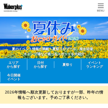
MENU
夏のイベント情報が満載！夏祭りやプール、海水浴場、
キャンプ場など遊べるスポットを大紹介
エリア
日付
イベント
夏祭り
から探す
から探す
ランキング
今日開催
イベント
2026年情報へ順次更新しておりますが一部、昨年の情
報もございます。予めご了承ください。