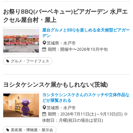
お祭りBBQ(バーベキュー)ビアガーデン 水戸エ
クセル屋台村・屋上
屋台グルメとBBQを楽しめる全天候型ビアガー
デン
茨城県・水戸市
期間：
開催中〜2026年10月中旬
グルメ・フードフェス
ヨシタケシンスケ展かもしれない(茨城)
ヨシタケシンスケさんのスケッチや立体作品な
どが展覧される
茨城県・水戸市
期間：
2026年7月11日(土)～9月13日(日) ※
休館日：月曜(祝日の場合は翌日)
美術展・博物展・展示会