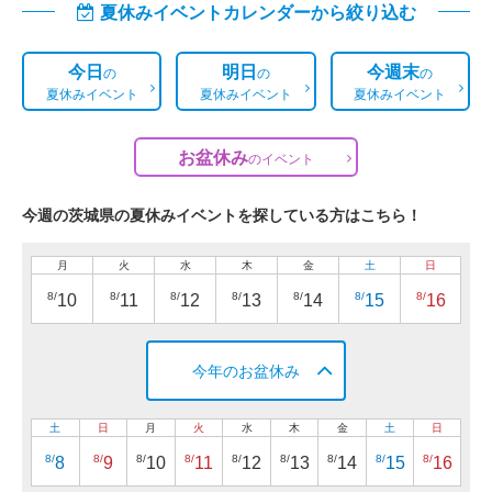
夏休みイベントカレンダーから絞り込む
今日
明日
今週末
の
の
の
夏休みイベント
夏休みイベント
夏休みイベント
お盆休み
の
イベント
今週の茨城県の夏休みイベントを探している方はこちら！
月
火
水
木
金
土
日
8/
8/
8/
8/
8/
8/
8/
10
11
12
13
14
15
16
今年のお盆休み
土
日
月
火
水
木
金
土
日
8/
8/
8/
8/
8/
8/
8/
8/
8/
8
9
10
11
12
13
14
15
16