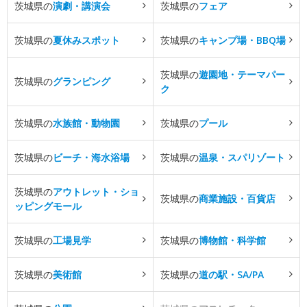
茨城県の
演劇・講演会
茨城県の
フェア
茨城県の
夏休みスポット
茨城県の
キャンプ場・BBQ場
茨城県の
遊園地・テーマパー
茨城県の
グランピング
ク
茨城県の
水族館・動物園
茨城県の
プール
茨城県の
ビーチ・海水浴場
茨城県の
温泉・スパリゾート
茨城県の
アウトレット・ショ
茨城県の
商業施設・百貨店
ッピングモール
茨城県の
工場見学
茨城県の
博物館・科学館
茨城県の
美術館
茨城県の
道の駅・SA/PA