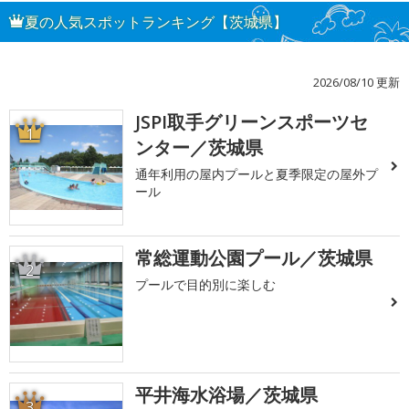
夏の人気スポットランキング【茨城県】
2026/08/10 更新
JSPI取手グリーンスポーツセ
1
ンター／茨城県
通年利用の屋内プールと夏季限定の屋外プ
ール
常総運動公園プール／茨城県
2
プールで目的別に楽しむ
平井海水浴場／茨城県
3