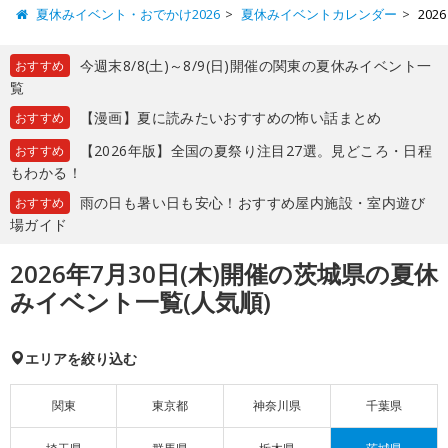
夏休みイベント・おでかけ2026
夏休みイベントカレンダー
20
今週末8/8(土)～8/9(日)開催の関東の夏休みイベント一
おすすめ
覧
【漫画】夏に読みたいおすすめの怖い話まとめ
おすすめ
【2026年版】全国の夏祭り注目27選。見どころ・日程
おすすめ
もわかる！
雨の日も暑い日も安心！おすすめ屋内施設・室内遊び
おすすめ
場ガイド
2026年7月30日(木)開催の茨城県の夏休
みイベント一覧(人気順)
エリアを絞り込む
関東
東京都
神奈川県
千葉県