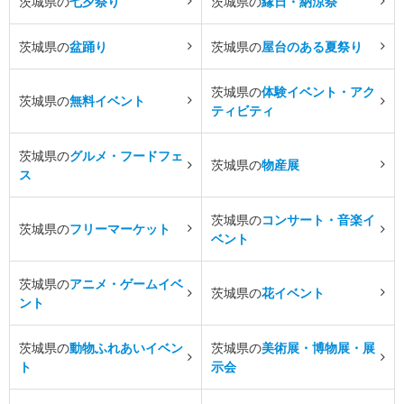
茨城県の
七夕祭り
茨城県の
縁日・納涼祭
茨城県の
盆踊り
茨城県の
屋台のある夏祭り
茨城県の
体験イベント・アク
茨城県の
無料イベント
ティビティ
茨城県の
グルメ・フードフェ
茨城県の
物産展
ス
茨城県の
コンサート・音楽イ
茨城県の
フリーマーケット
ベント
茨城県の
アニメ・ゲームイベ
茨城県の
花イベント
ント
茨城県の
動物ふれあいイベン
茨城県の
美術展・博物展・展
ト
示会