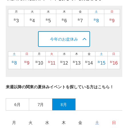
月
火
水
木
金
土
日
8/
8/
8/
8/
8/
8/
8/
3
4
5
6
7
8
9
今年のお盆休み
土
日
月
火
水
木
金
土
日
8/
8/
8/
8/
8/
8/
8/
8/
8/
8
9
10
11
12
13
14
15
16
来週以降の関東の夏休みイベントを探している方はこちら！
6月
7月
8月
月
火
水
木
金
土
日