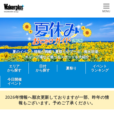
MENU
夏のイベント情報が満載！夏祭りやプール、海水浴場、
キャンプ場など遊べるスポットを大紹介
エリア
日付
イベント
夏祭り
から探す
から探す
ランキング
今日開催
イベント
2026年情報へ順次更新しておりますが一部、昨年の情
報もございます。予めご了承ください。