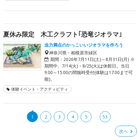
夏休み限定 木工クラフト｢恐竜ジオラマ｣
迫力満点のかっこいいジオラマを作ろう
神奈川県・相模原市緑区
期間：
2026年7月11日(土)～8月31日(月) ※
期間中、7/14(火)・8/25(火)は休館日。当日
9:00～15:00の間髄時受付(体験は17:00まで可
能)。
体験イベント・アクティビティ
…
1
2
3
4
5
53
次へ