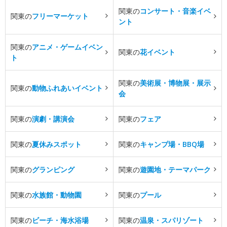
関東の
コンサート・音楽イベ
関東の
フリーマーケット
ント
関東の
アニメ・ゲームイベン
関東の
花イベント
ト
関東の
美術展・博物展・展示
関東の
動物ふれあいイベント
会
関東の
演劇・講演会
関東の
フェア
関東の
夏休みスポット
関東の
キャンプ場・BBQ場
関東の
グランピング
関東の
遊園地・テーマパーク
関東の
水族館・動物園
関東の
プール
関東の
ビーチ・海水浴場
関東の
温泉・スパリゾート