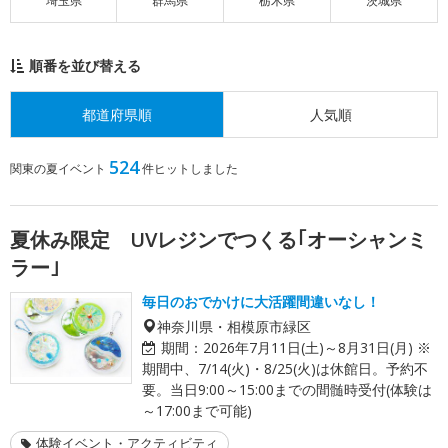
埼玉県
群馬県
栃木県
茨城県
順番を並び替える
都道府県順
人気順
524
関東の夏イベント
件ヒットしました
夏休み限定 UVレジンでつくる｢オーシャンミ
ラー｣
毎日のおでかけに大活躍間違いなし！
神奈川県・相模原市緑区
期間：
2026年7月11日(土)～8月31日(月) ※
期間中、7/14(火)・8/25(火)は休館日。予約不
要。当日9:00～15:00までの間髄時受付(体験は
～17:00まで可能)
体験イベント・アクティビティ