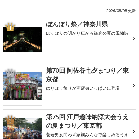
2026/08/08 更新
ぼんぼり祭／神奈川県
1
ぼんぼりの明かり広がる鎌倉の夏の風物詩
第70回 阿佐谷七夕まつり／東
2
京都
はりぼて飾りが商店街いっぱいに登場
第75回 江戸趣味納涼大会うえ
3
の夏まつり／東京都
老若男女問わず家族みんなで楽しめるうえ