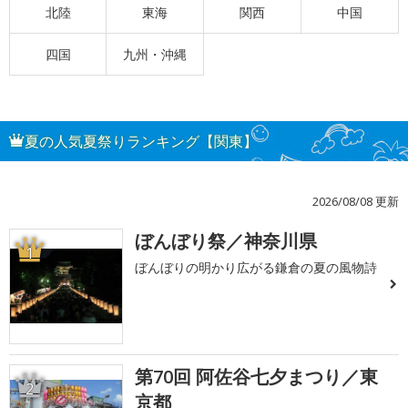
北陸
東海
関西
中国
四国
九州・沖縄
夏の人気夏祭りランキング【関東】
2026/08/08 更新
ぼんぼり祭／神奈川県
1
ぼんぼりの明かり広がる鎌倉の夏の風物詩
第70回 阿佐谷七夕まつり／東
2
京都