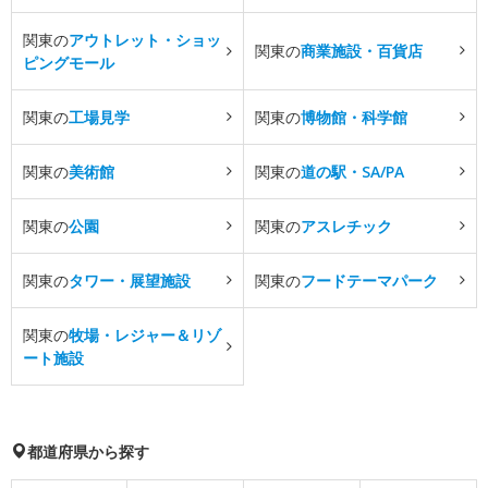
関東の
アウトレット・ショッ
関東の
商業施設・百貨店
ピングモール
関東の
工場見学
関東の
博物館・科学館
関東の
美術館
関東の
道の駅・SA/PA
関東の
公園
関東の
アスレチック
関東の
タワー・展望施設
関東の
フードテーマパーク
関東の
牧場・レジャー＆リゾ
ート施設
都道府県から探す