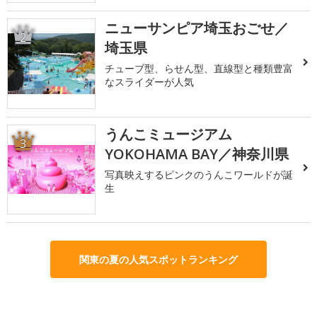
ニューサンピア埼玉おごせ／
2
埼玉県
チューブ型、らせん型、直線型と種類豊富
なスライダーが人気
うんこミュージアム
3
YOKOHAMA BAY／神奈川県
写真映えするピンクのうんこワールドが誕
生
関東の夏の人気スポットランキング