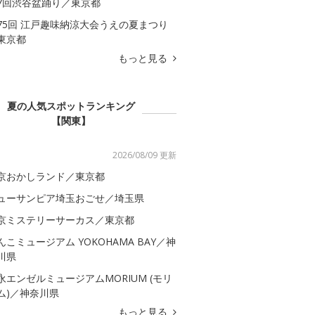
7回渋谷盆踊り／東京都
75回 江戸趣味納涼大会うえの夏まつり
東京都
もっと見る
夏の人気スポットランキング
【関東】
2026/08/09 更新
京おかしランド／東京都
ューサンピア埼玉おごせ／埼玉県
京ミステリーサーカス／東京都
んこミュージアム YOKOHAMA BAY／神
川県
永エンゼルミュージアムMORIUM (モリ
ム)／神奈川県
もっと見る