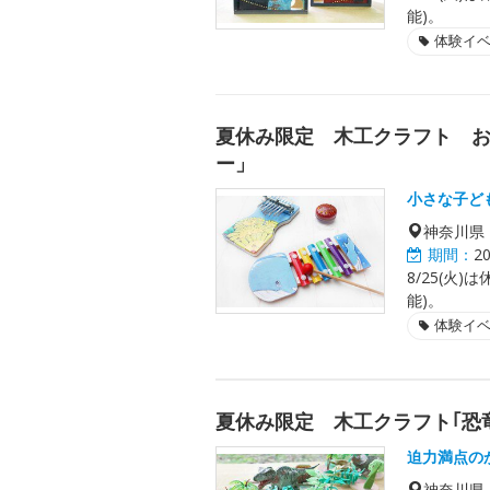
能)。
体験イ
夏休み限定 木工クラフト 
ー」
小さな子ど
神奈川県
期間：
2
8/25(火)
能)。
体験イ
夏休み限定 木工クラフト｢恐
迫力満点の
神奈川県