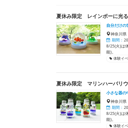
夏休み限定 レインボーに光る
自分だけの
神奈川県
期間：
2
8/25(火)
能)。
体験イ
夏休み限定 マリンハーバリ
小さな器の
神奈川県
期間：
2
8/25(火)
能)。
体験イ