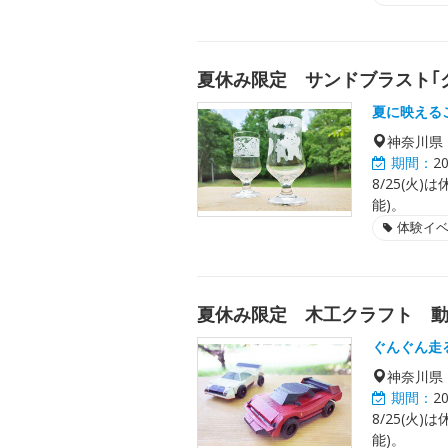
夏休み限定 サンドブラスト｢
夏に映える
神奈川県
期間：
2
8/25(火)
能)。
体験イ
夏休み限定 木工クラフト 
ぐんぐん走
神奈川県
期間：
2
8/25(火)
能)。