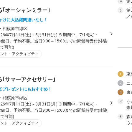
第
4
る｢オーシャンミラー｣
第
5
／
かけに大活躍間違いなし！
・相模原市緑区
026年7月11日(土)～8月31日(月) ※期間中、7/14(火)・
)は休館日。予約不要。当日9:00～15:00までの間髄時受付(体験
まで可能)
ベント・アクティビティ
東
1
る｢サマーアクセサリー｣
ニ
2
てプレゼントにもおすすめ！
東
3
・相模原市緑区
う
4
026年7月11日(土)～8月31日(月) ※期間中、7/14(火)・
奈
)は休館日。予約不要。当日9:00～15:00までの間髄時受付(体験
まで可能)
森
5
ウ
ベント・アクティビティ