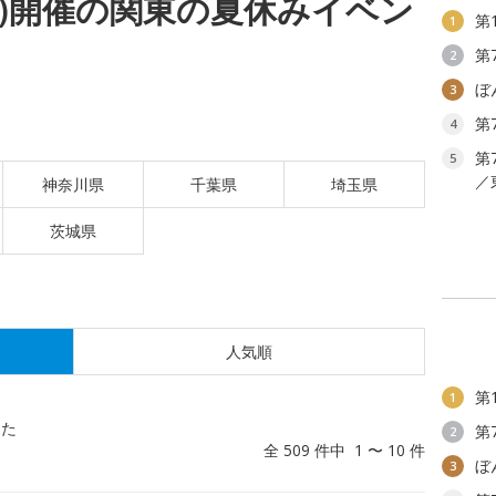
(月)開催の関東の夏休みイベン
第
1
第
2
ぼ
3
第
4
第
5
／
神奈川県
千葉県
埼玉県
茨城県
人気順
第
1
した
第
2
全 509 件中 1 〜 10 件
ぼ
3