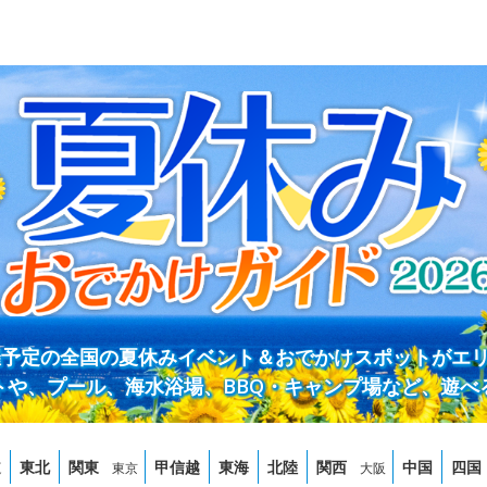
開催予定の全国の夏休みイベント＆おでかけスポットがエ
トや、プール、海水浴場、BBQ・キャンプ場など、遊べ
道
東北
関東
甲信越
東海
北陸
関西
中国
四国
東京
大阪