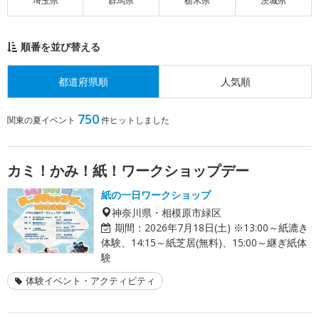
埼玉県
群馬県
栃木県
茨城県
順番を並び替える
都道府県順
人気順
750
関東の夏イベント
件ヒットしました
カミ！かみ！紙！ワークショップデー
紙の一日ワークショップ
神奈川県・相模原市緑区
期間：
2026年7月18日(土) ※13:00～紙漉き
体験、14:15～紙芝居(無料)、15:00～継ぎ紙体
験
体験イベント・アクティビティ