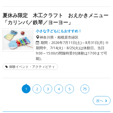
夏休み限定 木工クラフト おえかきメニュー
「カリンバ／鉄琴／ヨーヨー」
小さな子どもにもおすすめ！
神奈川県・相模原市緑区
期間：
2026年7月11日(土)～8月31日(月) ※
期間中、7/14(火)・8/25(火)は休館日。当日
9:00～15:00の間髄時受付(体験は17:00まで可
能)。
体験イベント・アクティビティ
…
1
2
3
4
5
75
次へ