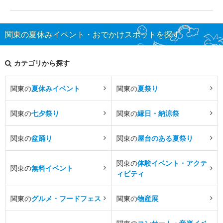
関東の夏休みイベント・おでかけスポットを探す
カテゴリから探す
関東の
夏休みイベント
関東の
夏祭り
関東の
七夕祭り
関東の
縁日・納涼祭
関東の
盆踊り
関東の
屋台のある夏祭り
関東の
体験イベント・アクテ
関東の
無料イベント
ィビティ
関東の
グルメ・フードフェス
関東の
物産展