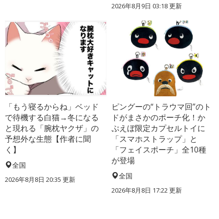
2026年8月9日 03:18
更新
「もう寝るからね」ベッド
ピングーの“トラウマ回”のト
で待機する白猫→冬になる
ドがまさかのポーチ化！か
と現れる「腕枕ヤクザ」の
ぷえぼ限定カプセルトイに
予想外な生態【作者に聞
「スマホストラップ」と
く】
「フェイスポーチ」全10種
が登場
全国
全国
2026年8月8日 20:35
更新
2026年8月8日 17:22
更新