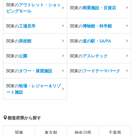
関東の
アウトレット・ショッ
関東の
商業施設・百貨店
ピングモール
関東の
工場見学
関東の
博物館・科学館
関東の
美術館
関東の
道の駅・SA/PA
関東の
公園
関東の
アスレチック
関東の
タワー・展望施設
関東の
フードテーマパーク
関東の
牧場・レジャー＆リゾ
ート施設
都道府県から探す
関東
東京都
神奈川県
千葉県