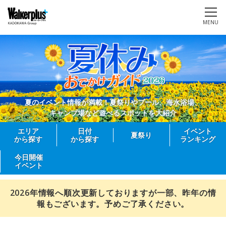
MENU
夏のイベント情報が満載！夏祭りやプール、海水浴場、
キャンプ場など遊べるスポットを大紹介
エリア
日付
イベント
夏祭り
から探す
から探す
ランキング
今日開催
イベント
2026年情報へ順次更新しておりますが一部、昨年の情
報もございます。予めご了承ください。