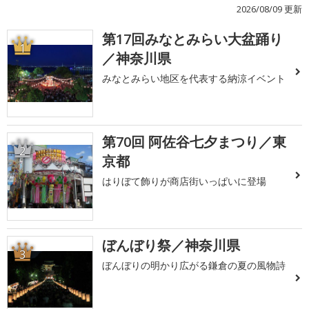
2026/08/09 更新
第17回みなとみらい大盆踊り
1
／神奈川県
みなとみらい地区を代表する納涼イベント
第70回 阿佐谷七夕まつり／東
2
京都
はりぼて飾りが商店街いっぱいに登場
ぼんぼり祭／神奈川県
3
ぼんぼりの明かり広がる鎌倉の夏の風物詩