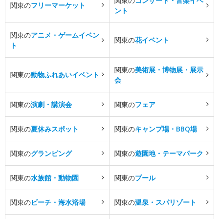
関東の
コンサート・音楽イベ
関東の
フリーマーケット
ント
関東の
アニメ・ゲームイベン
関東の
花イベント
ト
関東の
美術展・博物展・展示
関東の
動物ふれあいイベント
会
関東の
演劇・講演会
関東の
フェア
関東の
夏休みスポット
関東の
キャンプ場・BBQ場
関東の
グランピング
関東の
遊園地・テーマパーク
関東の
水族館・動物園
関東の
プール
関東の
ビーチ・海水浴場
関東の
温泉・スパリゾート