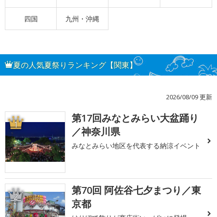
四国
九州・沖縄
夏の人気夏祭りランキング【関東】
2026/08/09 更新
第17回みなとみらい大盆踊り
1
／神奈川県
みなとみらい地区を代表する納涼イベント
第70回 阿佐谷七夕まつり／東
2
京都