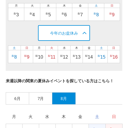
月
火
水
木
金
土
日
8/
8/
8/
8/
8/
8/
8/
3
4
5
6
7
8
9
今年のお盆休み
土
日
月
火
水
木
金
土
日
8/
8/
8/
8/
8/
8/
8/
8/
8/
8
9
10
11
12
13
14
15
16
来週以降の関東の夏休みイベントを探している方はこちら！
6月
7月
8月
月
火
水
木
金
土
日