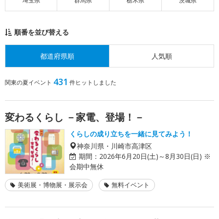
埼玉県
群馬県
栃木県
茨城県
順番を並び替える
都道府県順
人気順
431
関東の夏イベント
件ヒットしました
変わるくらし －家電、登場！－
くらしの成り立ちを一緒に見てみよう！
神奈川県・川崎市高津区
期間：
2026年6月20日(土)～8月30日(日) ※
会期中無休
美術展・博物展・展示会
無料イベント