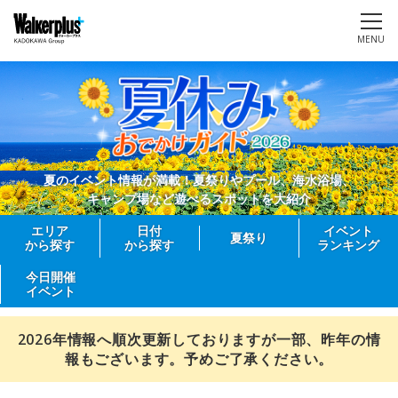
MENU
夏のイベント情報が満載！夏祭りやプール、海水浴場、
キャンプ場など遊べるスポットを大紹介
エリア
日付
イベント
夏祭り
から探す
から探す
ランキング
今日開催
イベント
2026年情報へ順次更新しておりますが一部、昨年の情
報もございます。予めご了承ください。