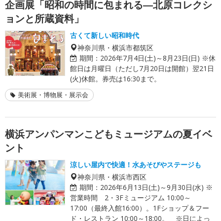
企画展「昭和の時間に包まれる―北原コレクシ
ョンと所蔵資料」
古くて新しい昭和時代
神奈川県・横浜市都筑区
期間：
2026年7月4日(土)～8月23日(日) ※休
館日は月曜日（ただし7月20日は開館）翌21日
(火)休館。券売は16:30まで。
美術展・博物展・展示会
横浜アンパンマンこどもミュージアムの夏イベ
ント
涼しい屋内で快適！水あそびやステージも
神奈川県・横浜市西区
期間：
2026年6月13日(土)～9月30日(水) ※
営業時間 2・3Fミュージアム 10:00～
17:00（最終入館16:00）。1Fショップ＆フー
ド・レストラン 10:00～18:00。 ※日によっ