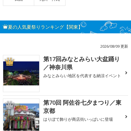
夏の人気夏祭りランキング【関東】
2026/08/09 更新
第17回みなとみらい大盆踊り
1
／神奈川県
みなとみらい地区を代表する納涼イベント
第70回 阿佐谷七夕まつり／東
2
京都
はりぼて飾りが商店街いっぱいに登場