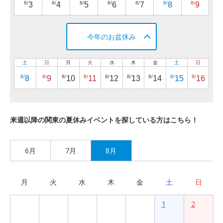
8/
8/
8/
8/
8/
8/
8/
3
4
5
6
7
8
9
今年のお盆休み
土
日
月
火
水
木
金
土
日
8/
8/
8/
8/
8/
8/
8/
8/
8/
8
9
10
11
12
13
14
15
16
来週以降の関東の夏休みイベントを探している方はこちら！
6月
7月
8月
月
火
水
木
金
土
日
1
2