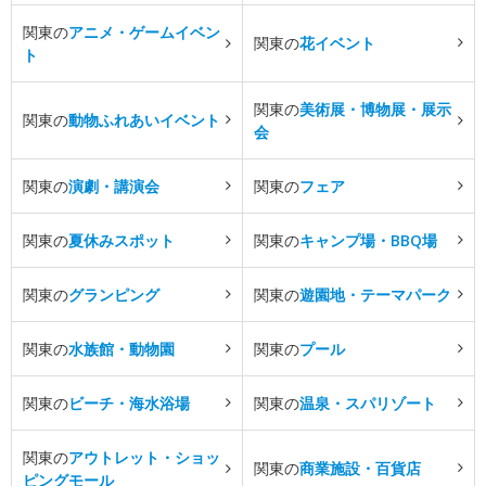
関東の
アニメ・ゲームイベン
関東の
花イベント
ト
関東の
美術展・博物展・展示
関東の
動物ふれあいイベント
会
関東の
演劇・講演会
関東の
フェア
関東の
夏休みスポット
関東の
キャンプ場・BBQ場
関東の
グランピング
関東の
遊園地・テーマパーク
関東の
水族館・動物園
関東の
プール
関東の
ビーチ・海水浴場
関東の
温泉・スパリゾート
関東の
アウトレット・ショッ
関東の
商業施設・百貨店
ピングモール