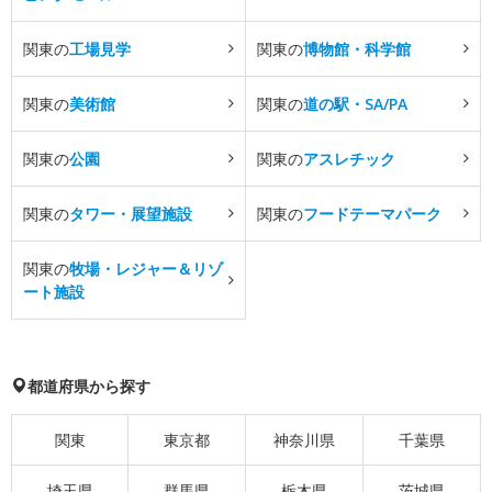
関東の
工場見学
関東の
博物館・科学館
関東の
美術館
関東の
道の駅・SA/PA
関東の
公園
関東の
アスレチック
関東の
タワー・展望施設
関東の
フードテーマパーク
関東の
牧場・レジャー＆リゾ
ート施設
都道府県から探す
関東
東京都
神奈川県
千葉県
埼玉県
群馬県
栃木県
茨城県