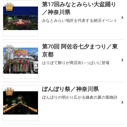
第17回みなとみらい大盆踊り
1
／神奈川県
みなとみらい地区を代表する納涼イベント
第70回 阿佐谷七夕まつり／東
2
京都
はりぼて飾りが商店街いっぱいに登場
ぼんぼり祭／神奈川県
3
ぼんぼりの明かり広がる鎌倉の夏の風物詩