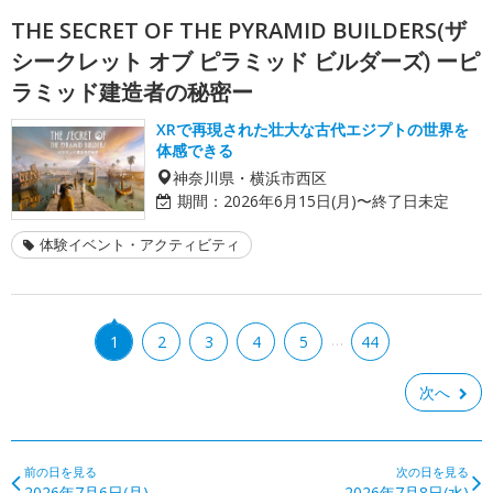
THE SECRET OF THE PYRAMID BUILDERS(ザ
シークレット オブ ピラミッド ビルダーズ) ーピ
ラミッド建造者の秘密ー
XRで再現された壮大な古代エジプトの世界を
体感できる
神奈川県・横浜市西区
期間：
2026年6月15日(月)〜終了日未定
体験イベント・アクティビティ
…
1
2
3
4
5
44
次へ
前の日を見る
次の日を見る
2026年7月6日(月)
2026年7月8日(水)