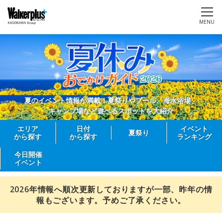
MENU
夏のイベント情報が満載！夏祭りやプール、海水浴場、
キャンプ場など遊べるスポットを大紹介
エリア
日付
イベント
夏祭り
から探す
から探す
ランキング
今日開催
イベント
2026年情報へ順次更新しておりますが一部、昨年の情
報もございます。予めご了承ください。