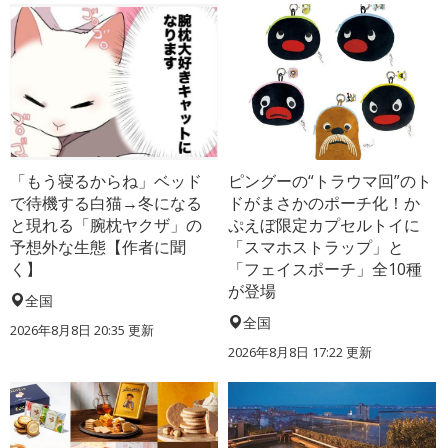
「もう寝るからね」ベッド
ピングーの“トラウマ回”のト
で待機する白猫→冬になる
ドがまさかのポーチ化！か
と現れる「腕枕ヤクザ」の
ぷえぼ限定カプセルトイに
予想外な生態【作者に聞
「スマホストラップ」と
く】
「フェイスポーチ」全10種
が登場
全国
全国
2026年8月8日 20:35
更新
2026年8月8日 17:22
更新