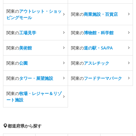
関東の
アウトレット・ショッ
関東の
商業施設・百貨店
ピングモール
関東の
工場見学
関東の
博物館・科学館
関東の
美術館
関東の
道の駅・SA/PA
関東の
公園
関東の
アスレチック
関東の
タワー・展望施設
関東の
フードテーマパーク
関東の
牧場・レジャー＆リゾ
ート施設
都道府県から探す