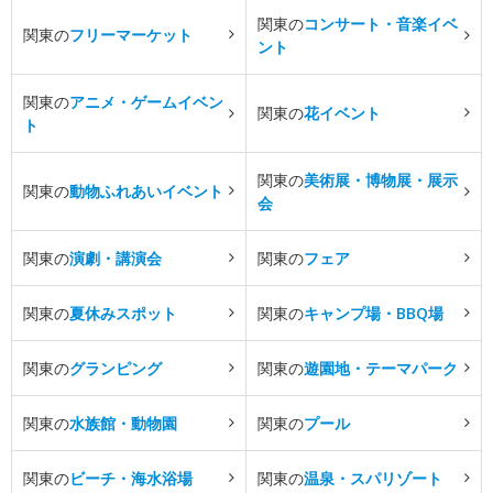
関東の
コンサート・音楽イベ
関東の
フリーマーケット
ント
関東の
アニメ・ゲームイベン
関東の
花イベント
ト
関東の
美術展・博物展・展示
関東の
動物ふれあいイベント
会
関東の
演劇・講演会
関東の
フェア
関東の
夏休みスポット
関東の
キャンプ場・BBQ場
関東の
グランピング
関東の
遊園地・テーマパーク
関東の
水族館・動物園
関東の
プール
関東の
ビーチ・海水浴場
関東の
温泉・スパリゾート