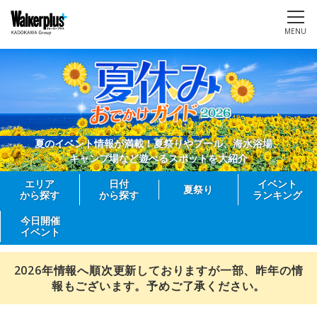
MENU
夏のイベント情報が満載！夏祭りやプール、海水浴場、
キャンプ場など遊べるスポットを大紹介
エリア
日付
イベント
夏祭り
から探す
から探す
ランキング
今日開催
イベント
2026年情報へ順次更新しておりますが一部、昨年の情
報もございます。予めご了承ください。