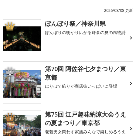
2026/08/08 更新
ぼんぼり祭／神奈川県
1
ぼんぼりの明かり広がる鎌倉の夏の風物詩
第70回 阿佐谷七夕まつり／東
2
京都
はりぼて飾りが商店街いっぱいに登場
第75回 江戸趣味納涼大会うえ
3
の夏まつり／東京都
老若男女問わず家族みんなで楽しめるうえ