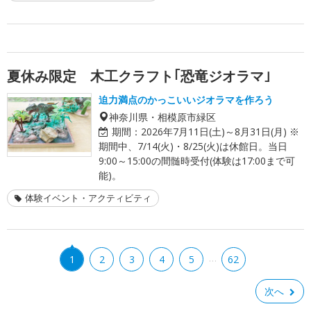
夏休み限定 木工クラフト｢恐竜ジオラマ｣
迫力満点のかっこいいジオラマを作ろう
神奈川県・相模原市緑区
期間：
2026年7月11日(土)～8月31日(月) ※
期間中、7/14(火)・8/25(火)は休館日。当日
9:00～15:00の間髄時受付(体験は17:00まで可
能)。
体験イベント・アクティビティ
…
1
2
3
4
5
62
次へ