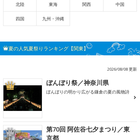
北陸
東海
関西
中国
四国
九州・沖縄
夏の人気夏祭りランキング【関東】
2026/08/08 更新
ぼんぼり祭／神奈川県
1
ぼんぼりの明かり広がる鎌倉の夏の風物詩
第70回 阿佐谷七夕まつり／東
2
京都