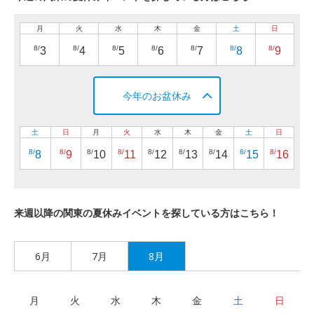
月
火
水
木
金
土
日
8/
8/
8/
8/
8/
8/
8/
3
4
5
6
7
8
9
今年のお盆休み
土
日
月
火
水
木
金
土
日
8/
8/
8/
8/
8/
8/
8/
8/
8/
8
9
10
11
12
13
14
15
16
来週以降の関東の夏休みイベントを探している方はこちら！
6月
7月
8月
月
火
水
木
金
土
日