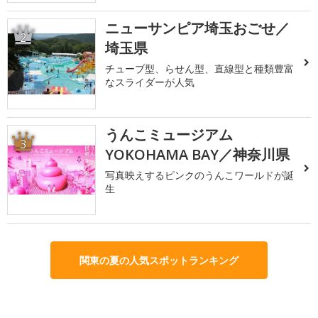
ニューサンピア埼玉おごせ／
2
埼玉県
チューブ型、らせん型、直線型と種類豊富
なスライダーが人気
うんこミュージアム
3
YOKOHAMA BAY／神奈川県
写真映えするピンクのうんこワールドが誕
生
関東の夏の人気スポットランキング