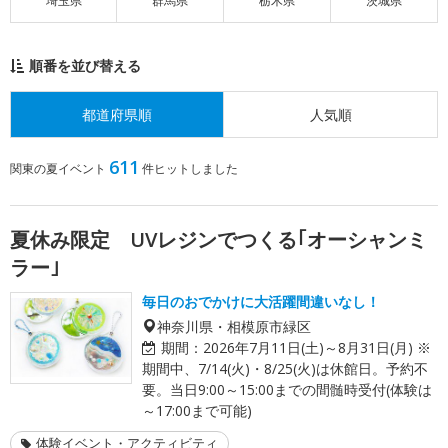
埼玉県
群馬県
栃木県
茨城県
順番を並び替える
都道府県順
人気順
611
関東の夏イベント
件ヒットしました
夏休み限定 UVレジンでつくる｢オーシャンミ
ラー｣
毎日のおでかけに大活躍間違いなし！
神奈川県・相模原市緑区
期間：
2026年7月11日(土)～8月31日(月) ※
期間中、7/14(火)・8/25(火)は休館日。予約不
要。当日9:00～15:00までの間髄時受付(体験は
～17:00まで可能)
体験イベント・アクティビティ